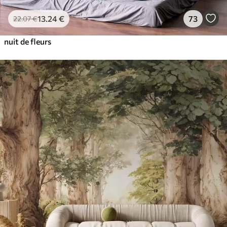
13
.24
€
73
22
.07
€
nuit de fleurs