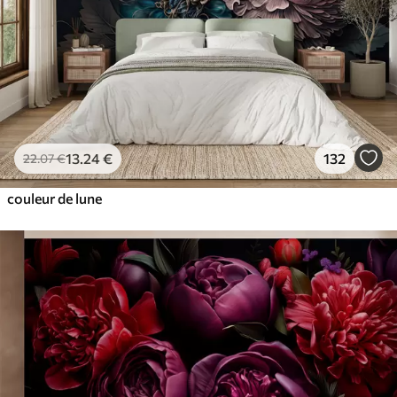
13
.24
€
132
22
.07
€
couleur de lune