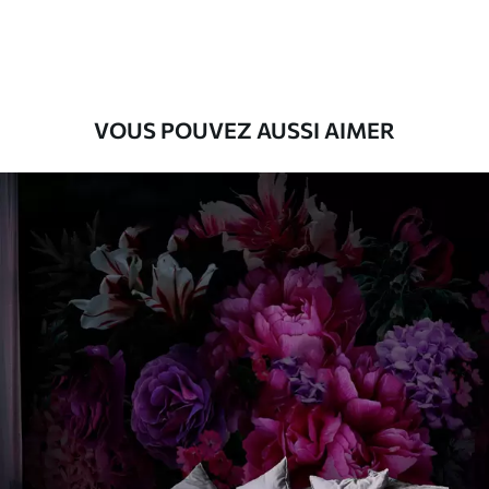
56
.67
34
.00
€
/m²
Vinyle Premium
65
.00
39
.00
€
/m²
VOUS POUVEZ AUSSI AIMER
Peel and Stick
81
.67
49
.00
€
/m²