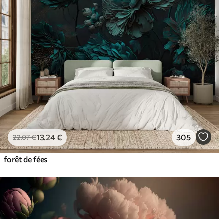
13
.24
€
305
22
.07
€
forêt de fées