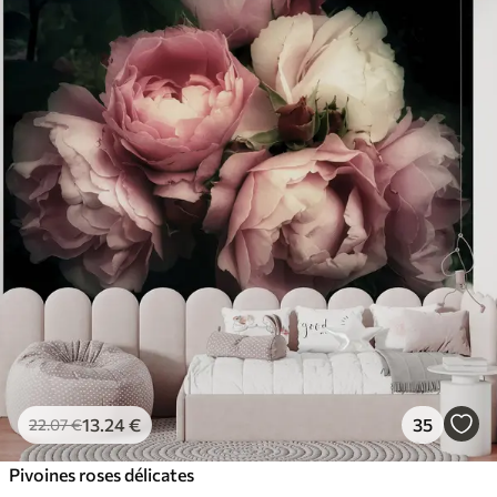
13
.24
€
35
22
.07
€
Pivoines roses délicates