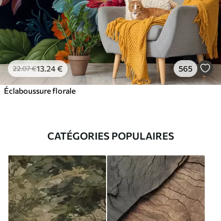
13
.24
€
565
22
.07
€
Éclaboussure florale
CATÉGORIES POPULAIRES