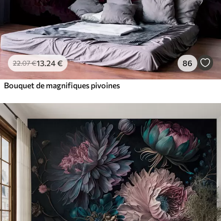
13
.24
€
86
22
.07
€
Bouquet de magnifiques pivoines