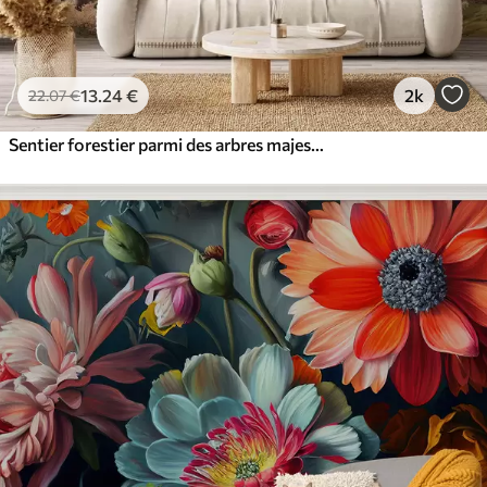
13
.24
€
2k
22
.07
€
Sentier forestier parmi des arbres majestueux, style aquarelle