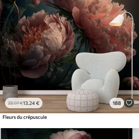
13
.24
€
188
22
.07
€
Fleurs du crépuscule