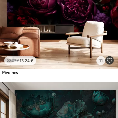
13
.24
€
11
22
.07
€
Pivoines