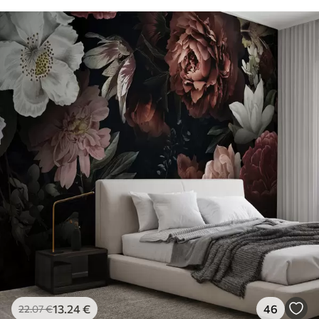
13
.24
€
46
22
.07
€