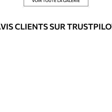
VOIR TOUTE LA GALERIE
ré en rouleaux jusqu’à 50 cm de large.
e pour papier peint disponibles.
VIS CLIENTS SUR TRUSTPIL
nge. Les papiers peints avec Vernis
’eau.
emium
67
34
.00
€
/m²
l and Stick
67
49
.00
€
/m²