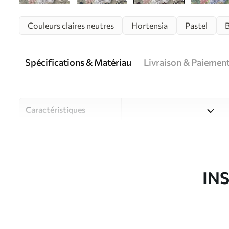
Couleurs claires neutres
Hortensia
Pastel
B
Spécifications & Matériau
Livraison & Paiemen
Caractéristiques
Matériau
Choisissez parmi trois maté
pièces et des budgets diffé
disponibles ci-dessous ou lo
IN
Auteur
Studio de design Uwalls
Article du produit
w08140v2