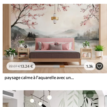
13
.24
€
1.3k
22
.07
€
paysage calme à l'aquarelle avec un lac et un arbre en fleurs