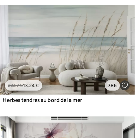
13
.24
€
786
22
.07
€
Herbes tendres au bord de la mer