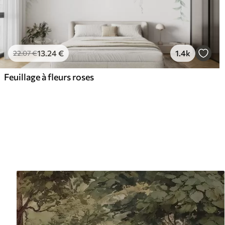
13
.24
€
1.4k
22
.07
€
Feuillage à fleurs roses