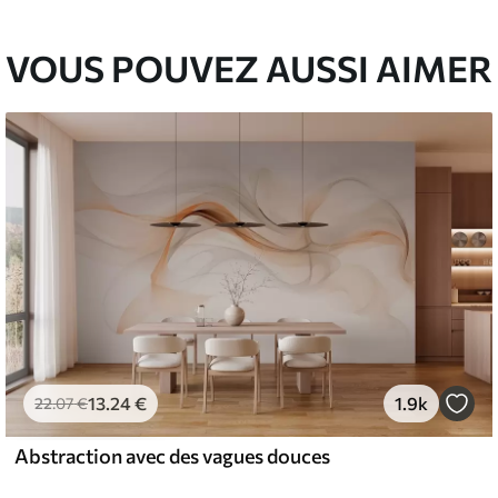
VOUS POUVEZ AUSSI AIMER
13
.24
€
1.9k
22
.07
€
Abstraction avec des vagues douces