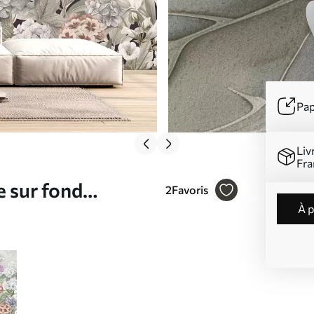
Pap
Liv
Fra
e sur fond
2
Favoris
à 