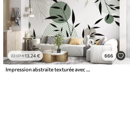
13
.24
€
666
22
.07
€
Impression abstraite texturée avec des formes géométriques, des cercles et des arcs et des plantes noires et vertes sur un fond blanc