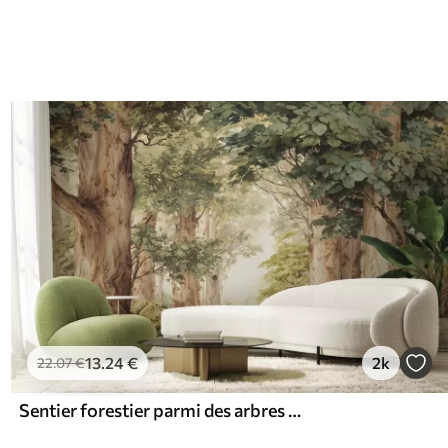
13
.24
€
2k
22
.07
€
Sentier forestier parmi des arbres majestueux, style aquarelle