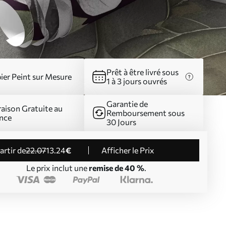
Prêt à être livré sous
ier Peint sur Mesure
1 à 3 jours ouvrés
Garantie de
raison Gratuite au
Remboursement sous
nce
30 Jours
partir de
22
.07
13
.24
€
Afficher le Prix
Le prix inclut une
remise de 40 %
.