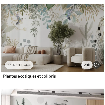
13
.24
€
2.1k
22
.07
€
Plantes exotiques et colibris