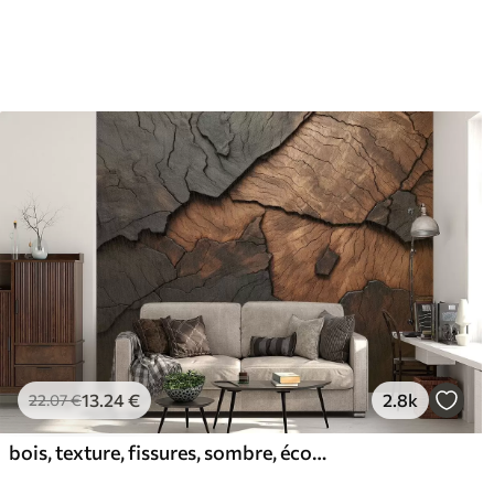
13
.24
€
2.8k
22
.07
€
bois, texture, fissures, sombre, écorce, surface