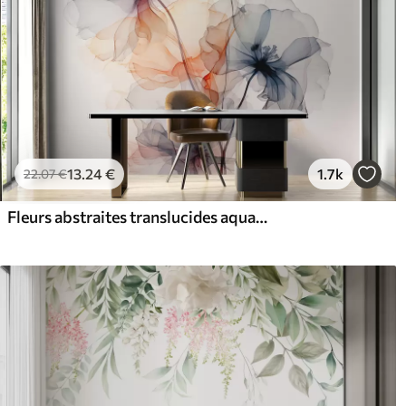
13
.24
€
1.7k
22
.07
€
Fleurs abstraites translucides aquarelle liquide