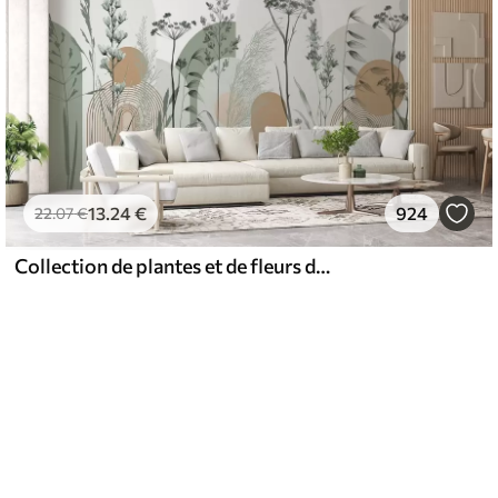
13
.24
€
924
22
.07
€
Collection de plantes et de fleurs dans des tons neutres sur un fond d'arche abstrait dans des teintes vertes et orangées