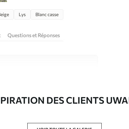
eige
Lys
Blanc casse
t
Questions et Réponses
riaux de haute qualité, chacun adapté à des
rents. De plus amples informations sont
rs du processus de personnalisation.
SPIRATION DES CLIENTS UWA