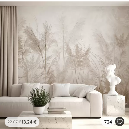
13
.24
€
724
22
.07
€