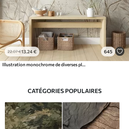
13
.24
€
645
22
.07
€
Illustration monochrome de diverses plantes et épillets de couleur beige, avec des lignes et des textures délicates et ondulantes
CATÉGORIES POPULAIRES