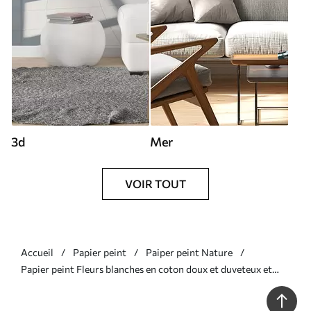
3d
Mer
VOIR TOUT
Accueil
Papier peint
Paiper peint Nature
Papier peint Fleurs blanches en coton doux et duveteux et
hautes herbes en épis orange sur un fond beige texturé N°
w08784