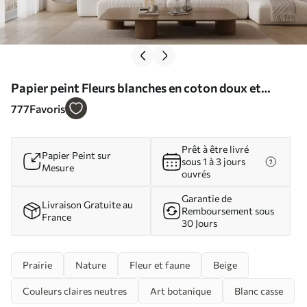
Papier peint Fleurs blanches en coton doux et
duveteux et hautes herbes en épis orange sur un
777
Favoris
fond beige texturé N° w08784
Prêt à être livré
Papier Peint sur
sous 1 à 3 jours
Mesure
ouvrés
Garantie de
Livraison Gratuite au
Remboursement sous
France
30 Jours
Prairie
Nature
Fleur et faune
Beige
Couleurs claires neutres
Art botanique
Blanc casse