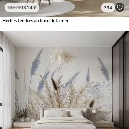
13
.24
€
794
22
.07
€
Herbes tendres au bord de la mer