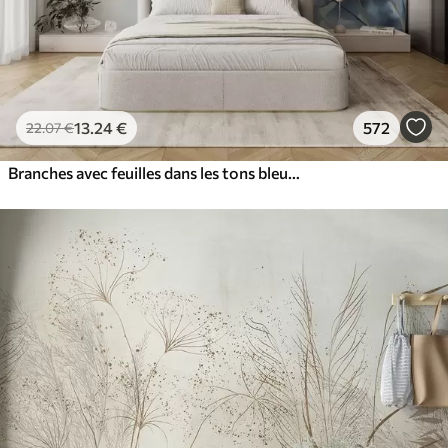
13
.24
€
572
22
.07
€
Branches avec feuilles dans les tons bleus et bruns, fond clair, doux et délicat, style aquarelle