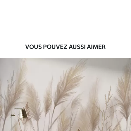
Premium
56
.67
34
.00
€
/m²
Vinyle Premium
65
.00
39
.00
€
/m²
VOUS POUVEZ AUSSI AIMER
Peel and Stick
81
.67
49
.00
€
/m²