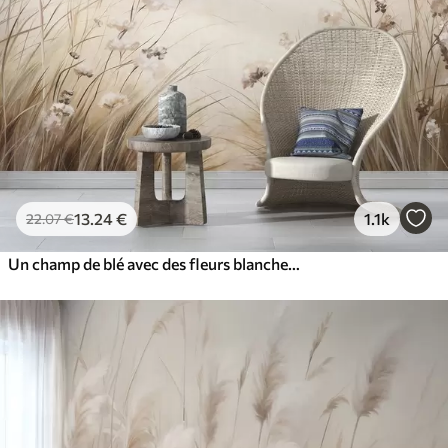
13
.24
€
1.1k
22
.07
€
Un champ de blé avec des fleurs blanches au premier plan, une plage et l'océan à l'arrière-plan, des couleurs neutres et pastel