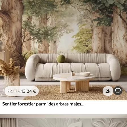
13
.24
€
2k
22
.07
€
Sentier forestier parmi des arbres majestueux, style aquarelle