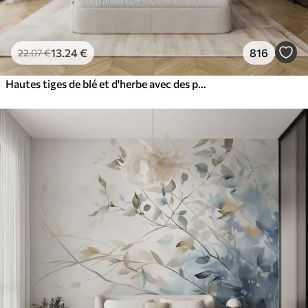
13
.24
€
816
22
.07
€
Hautes tiges de blé et d'herbe avec des plumes blanches duveteuses sur un fond clair