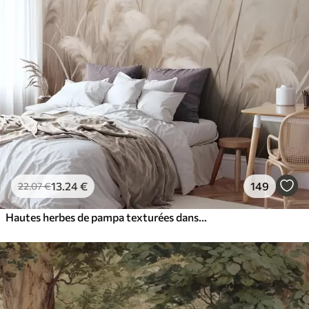
13
.24
€
149
22
.07
€
Hautes herbes de pampa texturées dans des tons doux, chauds et neutres, avec un arrière-plan flou et clair.