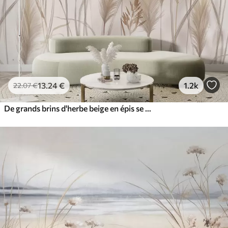
13
.24
€
1.2k
22
.07
€
De grands brins d'herbe beige en épis se balançant dans le vent sur un fond doux et clair