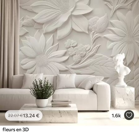
13
.24
€
1.6k
22
.07
€
fleurs en 3D