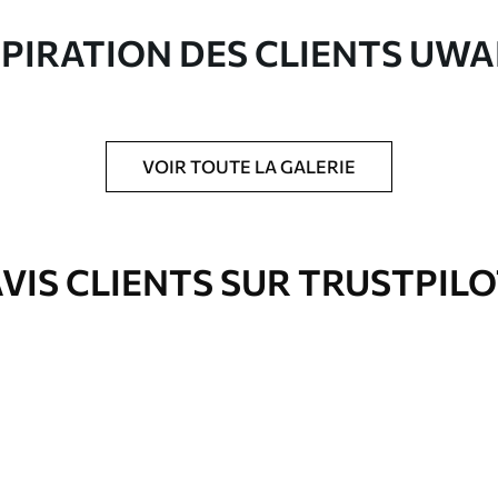
ute qualité composée à 100 % de coton.
SPIRATION DES CLIENTS UWA
VOIR TOUTE LA GALERIE
is protecteur pour renforcer la durabilité du
VIS CLIENTS SUR TRUSTPIL
Eco-Premium
À Partir De
36
.00
€
✓
es
Couleurs vives et riches
✓
ation
Résistant à la décoloration
✓
eur
Encre sûre et sans odeur
✓
Surface type toile