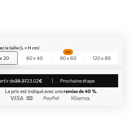
ez la taille (L × H cm)
HIT
x 20
60 x 40
90 x 60
120 x 80
partir de
38
.37
23
.02
€
Prochaine étape
Le prix est indiqué avec une
remise de 40 %
.