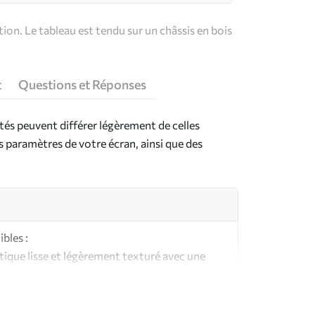
on. Le tableau est tendu sur un châssis en bois
t
Questions et Réponses
ntés peuvent différer légèrement de celles
es paramètres de votre écran, ainsi que des
bles :
ique lisse et légèrement texturé avec une
aspect et au toucher similaires à une toile