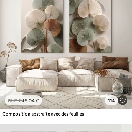
46
.04
€
114
76
.74
€
Composition abstraite avec des feuilles