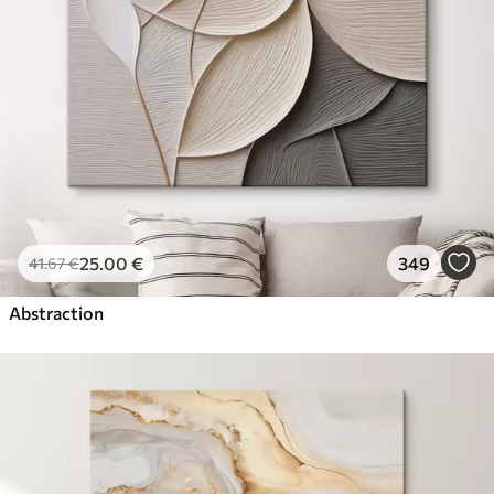
25
.00
€
349
41
.67
€
Abstraction