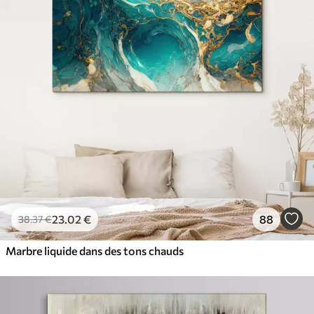
23
.02
€
88
38
.37
€
Marbre liquide dans des tons chauds