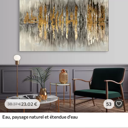
23
.02
€
53
38
.37
€
Eau, paysage naturel et étendue d'eau