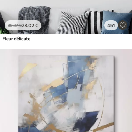
23
.02
€
451
38
.37
€
Fleur délicate