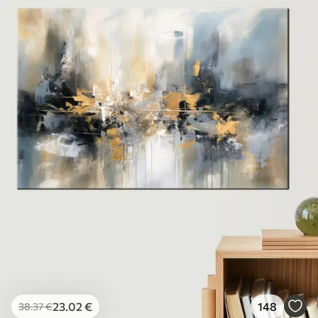
23
.02
€
148
38
.37
€