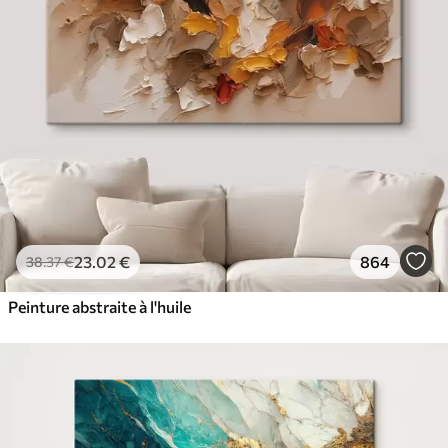
✓
Résistant à la décoloration
✓
Encre sûre et sans odeur
✓
Surface type toile
✓
Matériau écologique
23
.02
€
864
38
.37
€
Peinture abstraite à l'huile