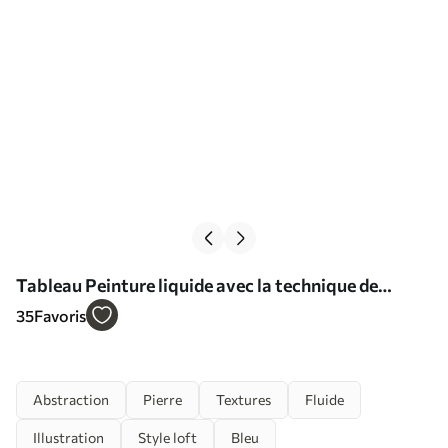
Tableau Peinture liquide avec la technique de
l'encre à l'alcool Nr s36042
35
Favoris
Abstraction
Pierre
Textures
Fluide
Illustration
Style loft
Bleu