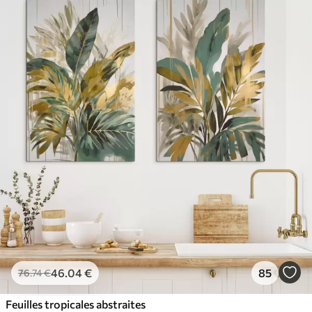
46
.04
€
85
76
.74
€
Feuilles tropicales abstraites