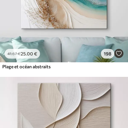
25
.00
€
198
41
.67
€
Plage et océan abstraits