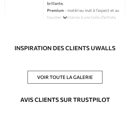
brillante.
Premium
- matériau mat à l’aspect et au
toucher similaires à une toile d’artiste.
Eco-Premium
- toile de haute qualité
composée à 100 % de coton.
Auteur
Studio de design Uwalls
INSPIRATION DES CLIENTS UWALLS
Numéro d'article
s36042
En outre
Possibilité d'ajouter un vernis
VOIR TOUTE LA GALERIE
protecteur pour renforcer la durabilité
du tableau.
AVIS CLIENTS SUR TRUSTPILOT
Matériaux disponibles
Standard
À Partir De
23
.02
€