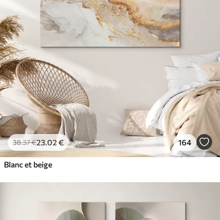
23
.02
€
164
38
.37
€
Blanc et beige