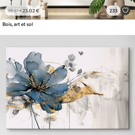
23
.02
€
233
38
.37
€
Bois, art et sol