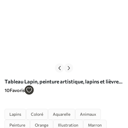
Tableau Lapin, peinture artistique, lapins et lièvres
Nr s32329
10
Favoris
Lapins
Coloré
Aquarelle
Animaux
Peinture
Orange
Illustration
Marron