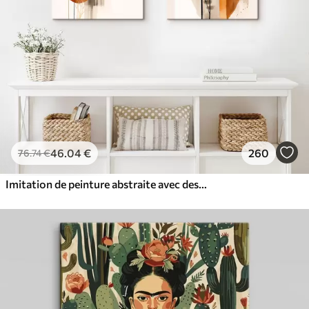
46
.04
€
260
76
.74
€
Imitation de peinture abstraite avec des cercles orange et gris, des feuilles et des branches, style moderne, effet aquarelle