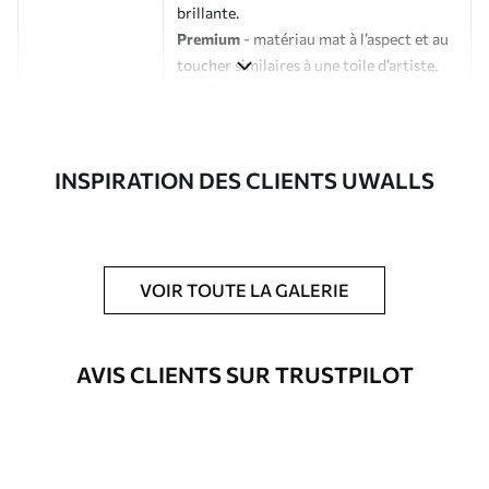
brillante.
Premium
- matériau mat à l’aspect et au
toucher similaires à une toile d’artiste.
Eco-Premium
- toile de haute qualité
composée à 100 % de coton.
Auteur
Studio de design Uwalls
INSPIRATION DES CLIENTS UWALLS
Numéro d'article
s32329
En outre
Possibilité d'ajouter un vernis
VOIR TOUTE LA GALERIE
protecteur pour renforcer la durabilité
du tableau.
AVIS CLIENTS SUR TRUSTPILOT
Matériaux disponibles
Standard
À Partir De
25
.00
€