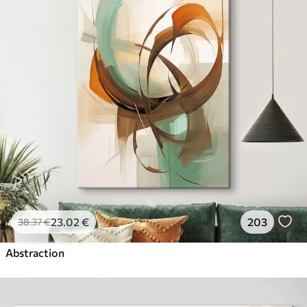
23
.02
€
203
38
.37
€
Abstraction