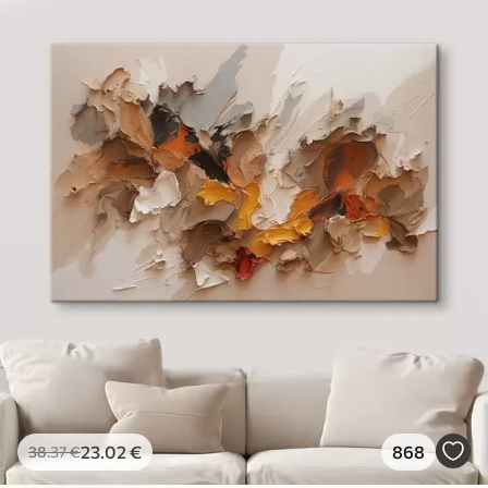
23
.02
€
868
38
.37
€