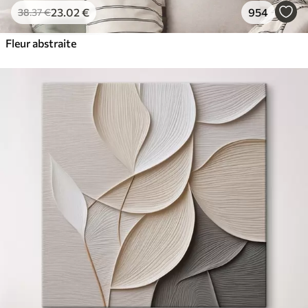
23
.02
€
954
38
.37
€
Fleur abstraite