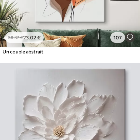
23
.02
€
107
38
.37
€
Un couple abstrait