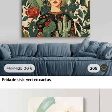
25
.00
€
208
41
.67
€
Frida de style vert en cactus