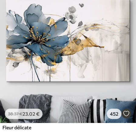
23
.02
€
452
38
.37
€
Fleur délicate