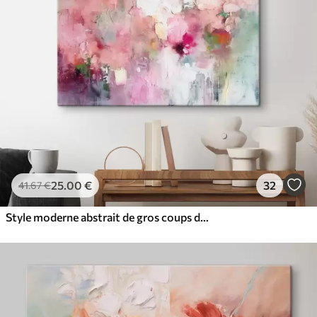
✓
Résistant à la décoloration
✓
Encre sûre et sans odeur
✓
Surface type toile
✓
Matériau écologique
25
.00
€
32
41
.67
€
Style moderne abstrait de gros coups de pinceau