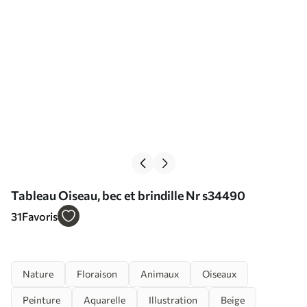
Tableau Oiseau, bec et brindille Nr s34490
31
Favoris
Nature
Floraison
Animaux
Oiseaux
Peinture
Aquarelle
Illustration
Beige