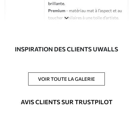
brillante.
Premium
- matériau mat à l’aspect et au
toucher similaires à une toile d’artiste.
Eco-Premium
- toile de haute qualité
composée à 100 % de coton.
Auteur
Studio de design Uwalls
INSPIRATION DES CLIENTS UWALLS
Numéro d'article
s34490
En outre
Possibilité d'ajouter un vernis
VOIR TOUTE LA GALERIE
protecteur pour renforcer la durabilité
du tableau.
AVIS CLIENTS SUR TRUSTPILOT
Matériaux disponibles
Standard
À Partir De
23
.02
€