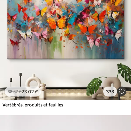
23
.02
€
333
38
.37
€
Vertébrés, produits et feuilles