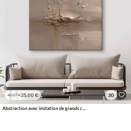
25
.00
€
30
41
.67
€
Abstraction avec imitation de grands coups de pinceau