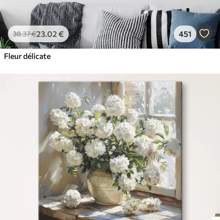
23
.02
€
451
38
.37
€
Fleur délicate