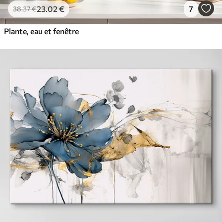
23
.02
€
7
38
.37
€
Plante, eau et fenêtre