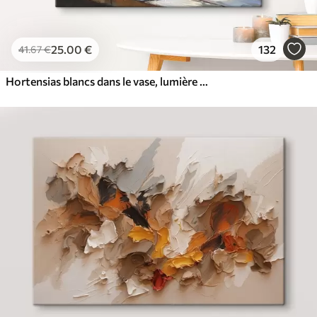
25
.00
€
132
41
.67
€
Hortensias blancs dans le vase, lumière du soleil dans la fenêtre, peinture à l'huile