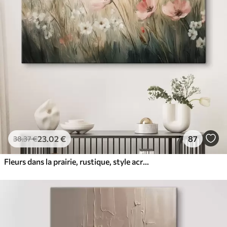
23
.02
€
87
38
.37
€
Fleurs dans la prairie, rustique, style acrylique