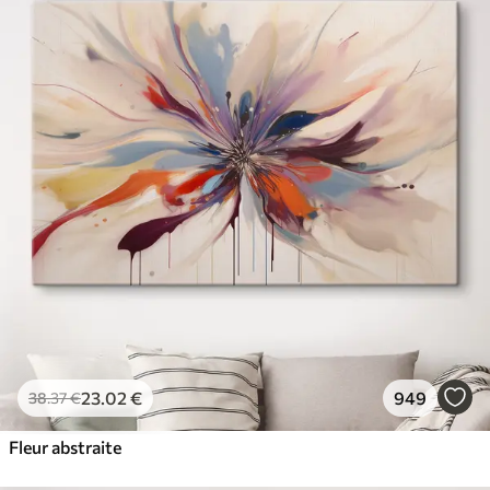
23
.02
€
949
38
.37
€
Fleur abstraite