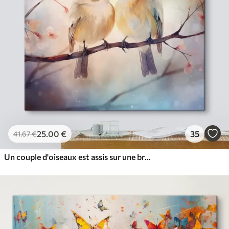
✓
Résistant à la décoloration
✓
Encre sûre et sans odeur
✓
Surface type toile
✓
Matériau écologique
25
.00
€
35
41
.67
€
Un couple d'oiseaux est assis sur une branche fleurie