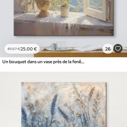
25
.00
€
26
41
.67
€
Un bouquet dans un vase près de la fenêtre