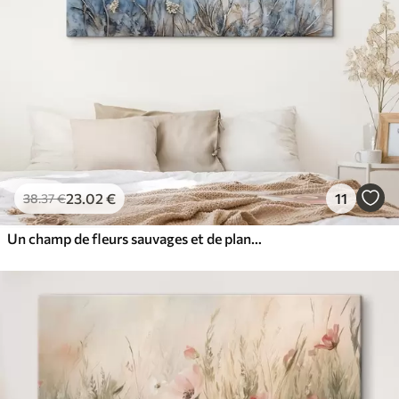
23
.02
€
11
38
.37
€
Un champ de fleurs sauvages et de plantes variées dans des tons de bleu, de blanc et de beige sur un fond doux et brumeux