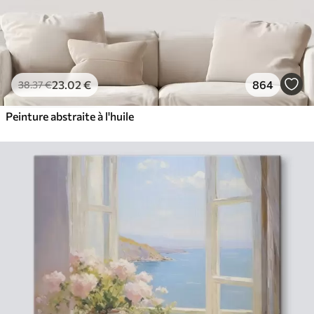
23
.02
€
864
38
.37
€
Peinture abstraite à l'huile