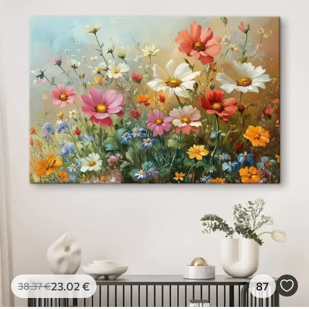
23
.02
€
87
38
.37
€