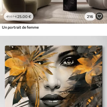
25
.00
€
216
41
.67
€
Un portrait de femme