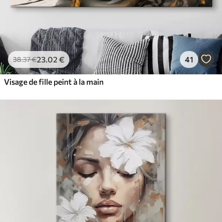
23
.02
€
41
38
.37
€
Visage de fille peint à la main