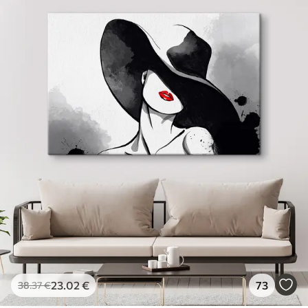
23
.02
€
73
38
.37
€