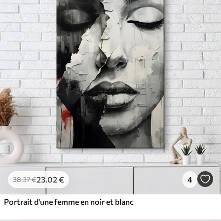
23
.02
€
4
38
.37
€
Portrait d'une femme en noir et blanc