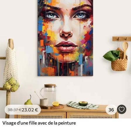
23
.02
€
36
38
.37
€
Visage d'une fille avec de la peinture