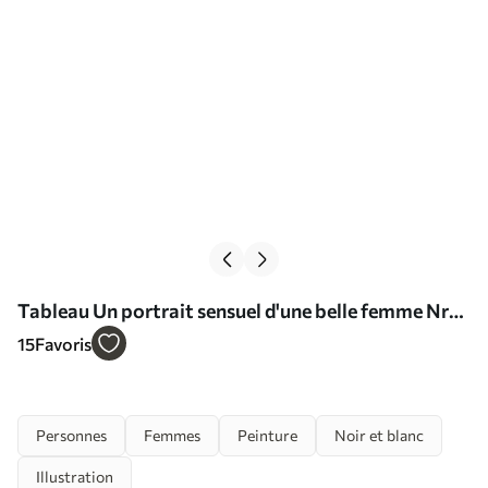
Tableau Un portrait sensuel d'une belle femme Nr
s36158
15
Favoris
Personnes
Femmes
Peinture
Noir et blanc
Illustration