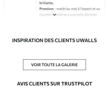
brillante.
Premium
- matériau mat à l’aspect et au
toucher similaires à une toile d’artiste.
Eco-Premium
- toile de haute qualité
composée à 100 % de coton.
Auteur
Studio de design Uwalls
INSPIRATION DES CLIENTS UWALLS
Numéro d'article
s36158
En outre
Possibilité d'ajouter un vernis
VOIR TOUTE LA GALERIE
protecteur pour renforcer la durabilité
du tableau.
AVIS CLIENTS SUR TRUSTPILOT
Matériaux disponibles
Standard
À Partir De
23
.02
€