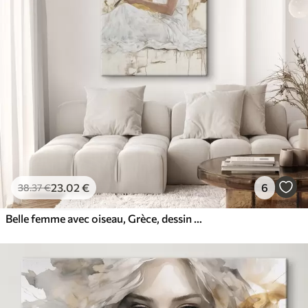
23
.02
€
6
38
.37
€
Belle femme avec oiseau, Grèce, dessin acrylique