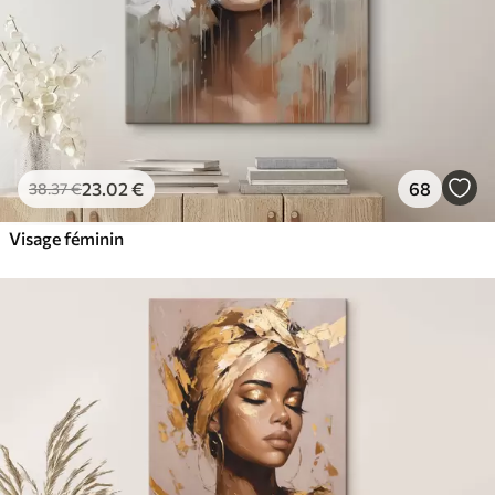
23
.02
€
68
38
.37
€
Visage féminin