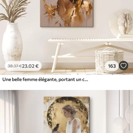
23
.02
€
163
38
.37
€
Une belle femme élégante, portant un couvre-chef