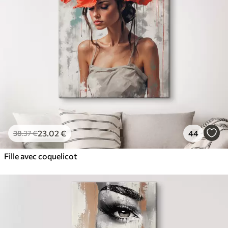
✓
Résistant à la décoloration
✓
Encre sûre et sans odeur
✓
Surface type toile
✓
Matériau écologique
23
.02
€
44
38
.37
€
Fille avec coquelicot