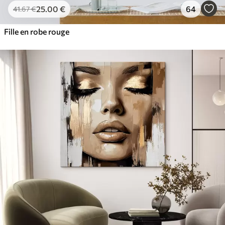
25
.00
€
64
41
.67
€
Fille en robe rouge