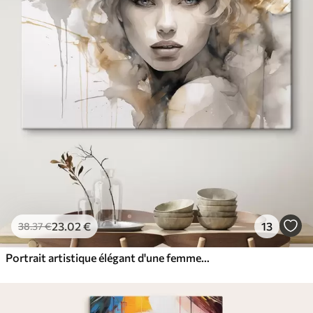
23
.02
€
13
38
.37
€
Portrait artistique élégant d'une femme dans un style aquarelle