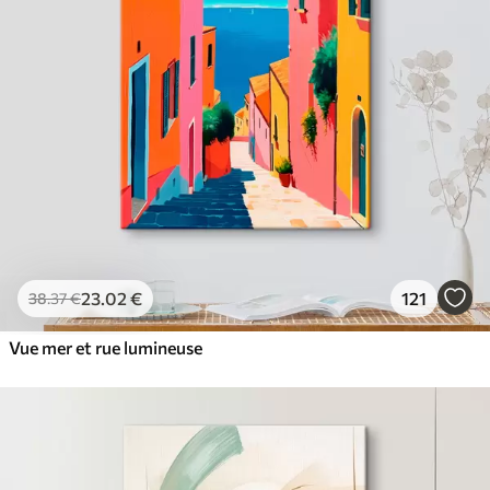
23
.02
€
121
38
.37
€
Vue mer et rue lumineuse