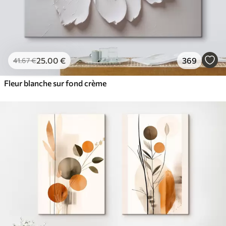
25
.00
€
369
41
.67
€
Fleur blanche sur fond crème