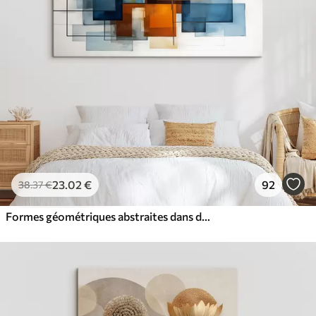
✓
Résistant à la décoloration
✓
Encre sûre et sans odeur
✓
Surface type toile
✓
Matériau écologique
23
.02
€
92
38
.37
€
Formes géométriques abstraites dans des tons de bleu, d'orange et de marron créant une composition minimaliste moderne