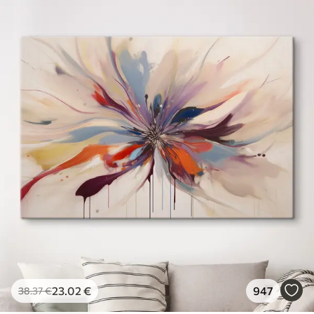
23
.02
€
947
38
.37
€