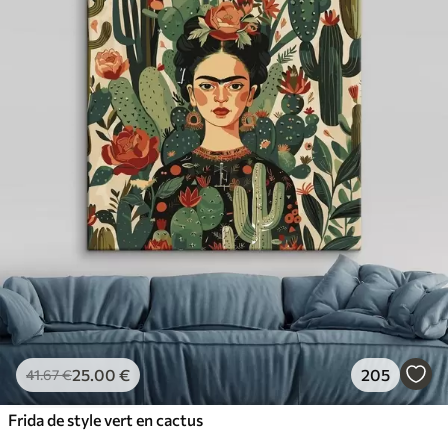
25
.00
€
205
41
.67
€
Frida de style vert en cactus