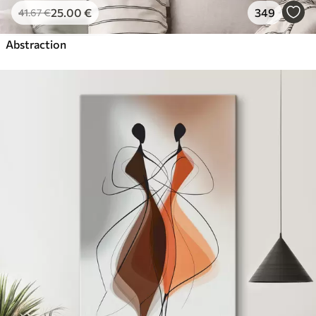
25
.00
€
349
41
.67
€
Abstraction