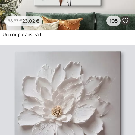
23
.02
€
105
38
.37
€
Un couple abstrait