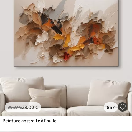
23
.02
€
857
38
.37
€
Peinture abstraite à l'huile