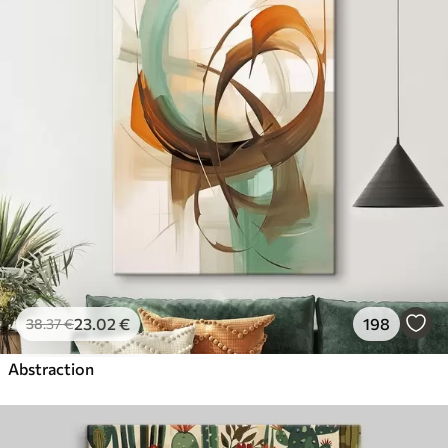
23
.02
€
198
38
.37
€
Abstraction