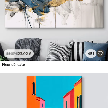
23
.02
€
451
38
.37
€
Fleur délicate