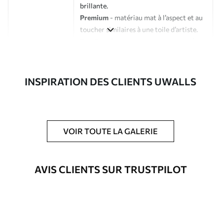
brillante.
Premium
- matériau mat à l’aspect et au
toucher similaires à une toile d’artiste.
Eco-Premium
- toile de haute qualité
composée à 100 % de coton.
Auteur
Studio de design Uwalls
INSPIRATION DES CLIENTS UWALLS
Numéro d'article
s34419
En outre
Possibilité d'ajouter un vernis
VOIR TOUTE LA GALERIE
protecteur pour renforcer la durabilité
du tableau.
AVIS CLIENTS SUR TRUSTPILOT
Matériaux disponibles
Standard
À Partir De
23
.02
€