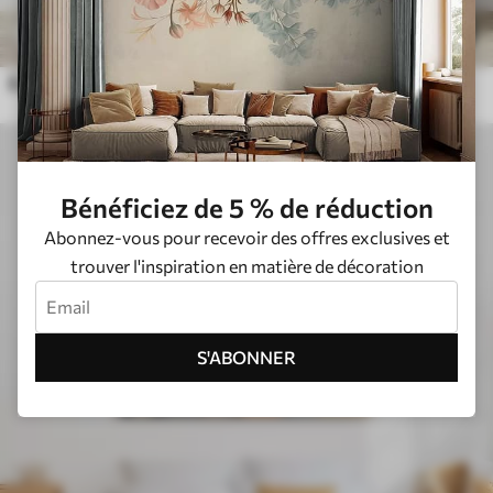
23
.02
€
13
38
.37
€
Éclaboussures de café
Bénéficiez de 5 % de réduction
Abonnez-vous pour recevoir des offres exclusives et
trouver l'inspiration en matière de décoration
S'ABONNER