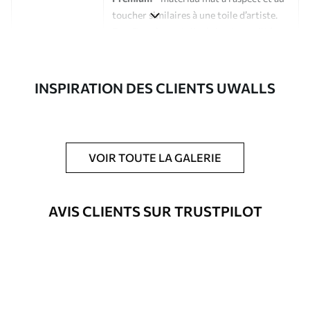
toucher similaires à une toile d’artiste.
Eco-Premium
- toile de haute qualité
composée à 100 % de coton.
Auteur
Studio de design Uwalls
INSPIRATION DES CLIENTS UWALLS
Numéro d'article
m00268
En outre
Possibilité d'ajouter un vernis
VOIR TOUTE LA GALERIE
protecteur pour renforcer la durabilité
du tableau.
AVIS CLIENTS SUR TRUSTPILOT
Matériaux disponibles
Standard
À Partir De
46
.04
€
✓
Couleurs vives et riches