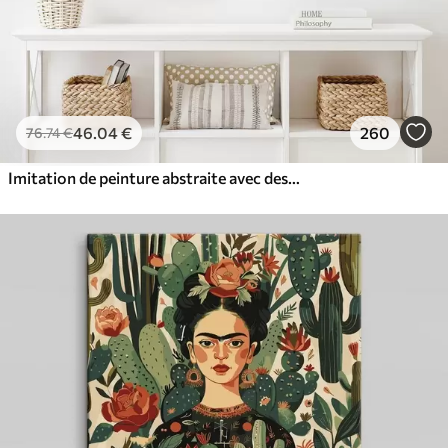
46
.04
€
260
76
.74
€
Imitation de peinture abstraite avec des cercles orange et gris, des feuilles et des branches, style moderne, effet aquarelle