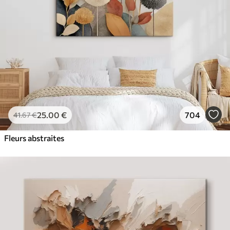
✓
Encre sûre et sans odeur
✓
Surface type toile
✓
Matériau écologique
25
.00
€
704
41
.67
€
Fleurs abstraites