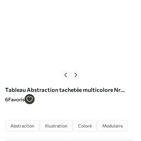
Tableau Abstraction tachetée multicolore Nr
m00268
6
Favoris
Abstraction
Illustration
Coloré
Modulaire