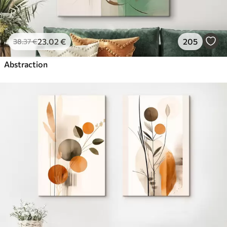
23
.02
€
205
38
.37
€
Abstraction