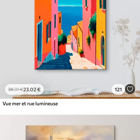
23
.02
€
121
38
.37
€
Vue mer et rue lumineuse