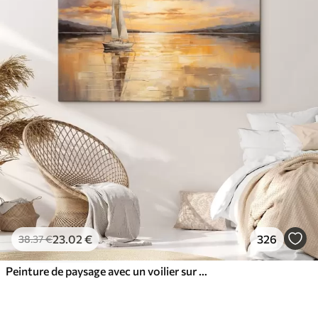
23
.02
€
326
38
.37
€
Peinture de paysage avec un voilier sur une mer calme, ciel orange et jaune, montagnes lointaines