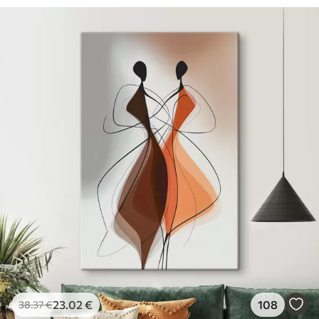
23
.02
€
108
38
.37
€