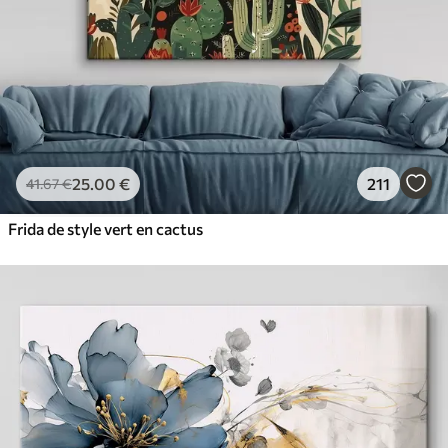
25
.00
€
211
41
.67
€
Frida de style vert en cactus