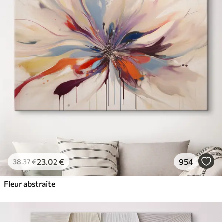
23
.02
€
954
38
.37
€
Fleur abstraite