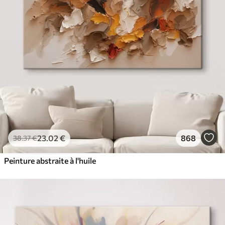
23
.02
€
868
38
.37
€
Peinture abstraite à l'huile