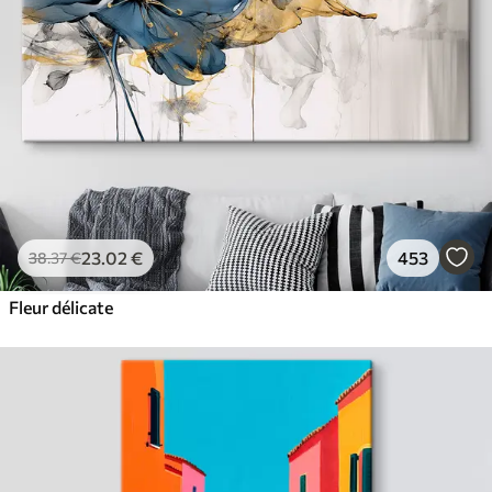
23
.02
€
453
38
.37
€
Fleur délicate