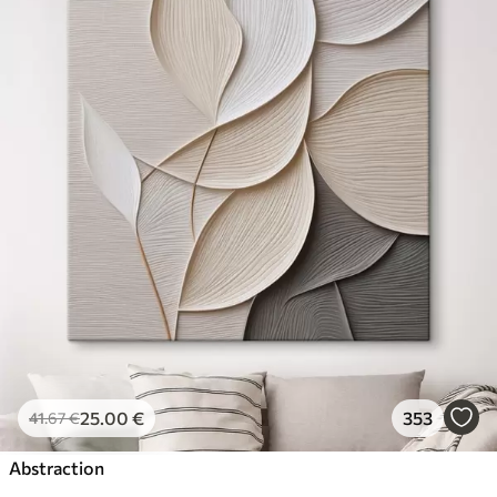
25
.00
€
353
41
.67
€
Abstraction