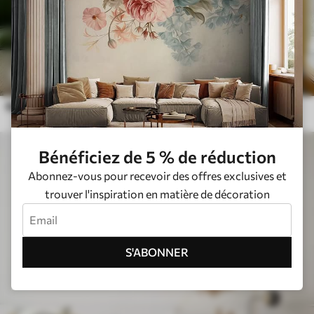
46
.04
€
1
76
.74
€
Renaissance silencieuse
Bénéficiez de 5 % de réduction
Abonnez-vous pour recevoir des offres exclusives et
trouver l'inspiration en matière de décoration
S'ABONNER