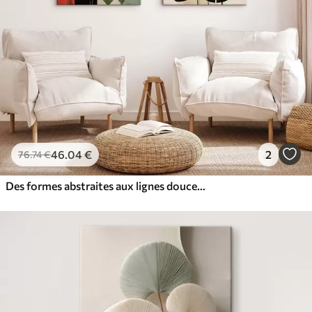
46
.04
€
2
76
.74
€
Des formes abstraites aux lignes douces et fluides, dans des tons crème et beige