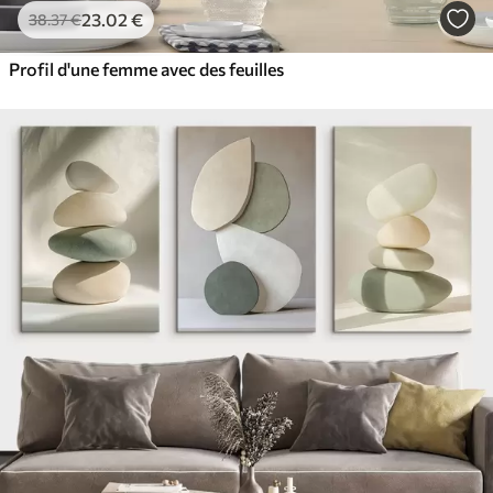
23
.02
€
38
.37
€
Profil d'une femme avec des feuilles