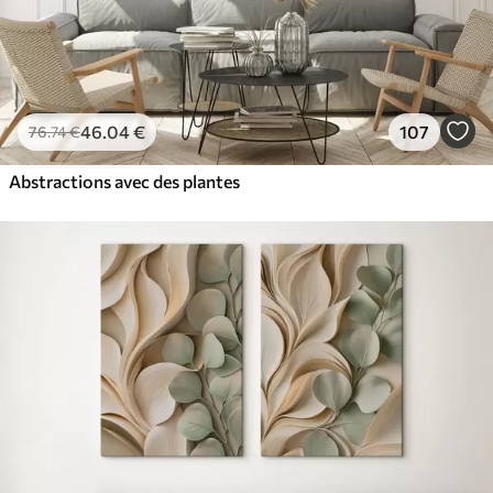
46
.04
€
107
76
.74
€
Abstractions avec des plantes