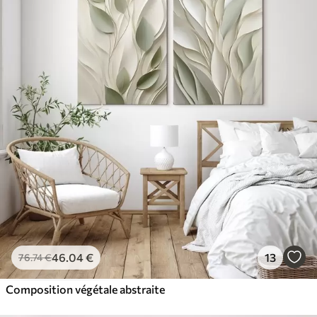
46
.04
€
13
76
.74
€
Composition végétale abstraite