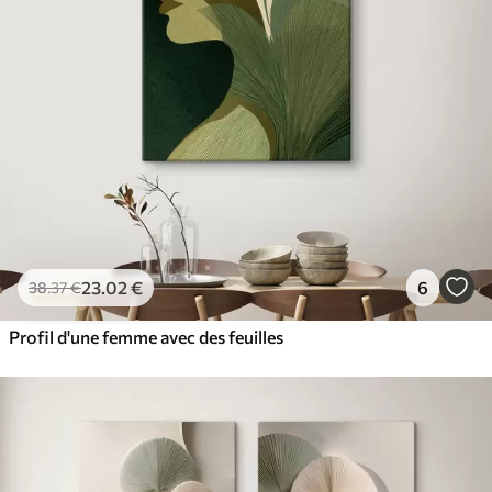
✓
Résistant à la décoloration
✓
Encre sûre et sans odeur
✓
Surface type toile
✓
Matériau écologique
23
.02
€
6
38
.37
€
Profil d'une femme avec des feuilles