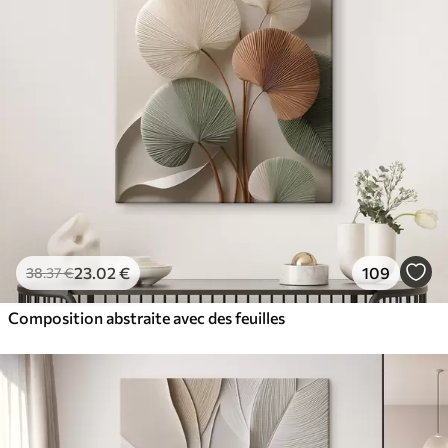
23
.02
€
109
38
.37
€
Composition abstraite avec des feuilles