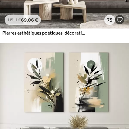
69
.06
€
75
115
.11
€
Pierres esthétiques poétiques, décoration intérieure, éclairage naturel