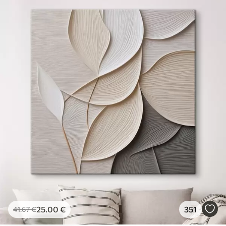
25
.00
€
351
41
.67
€