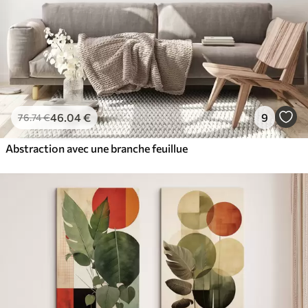
46
.04
€
9
76
.74
€
Abstraction avec une branche feuillue