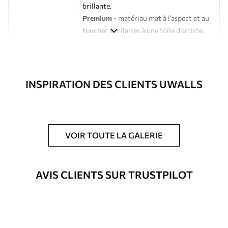
brillante.
Premium
- matériau mat à l’aspect et au
toucher similaires à une toile d’artiste.
Eco-Premium
- toile de haute qualité
composée à 100 % de coton.
Auteur
Studio de design Uwalls
INSPIRATION DES CLIENTS UWALLS
Numéro d'article
m30561
En outre
Possibilité d'ajouter un vernis
VOIR TOUTE LA GALERIE
protecteur pour renforcer la durabilité
du tableau.
AVIS CLIENTS SUR TRUSTPILOT
Matériaux disponibles
Standard
À Partir De
46
.04
€