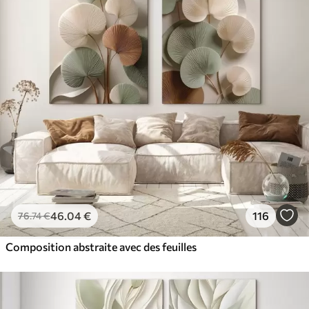
46
.04
€
116
76
.74
€
Composition abstraite avec des feuilles