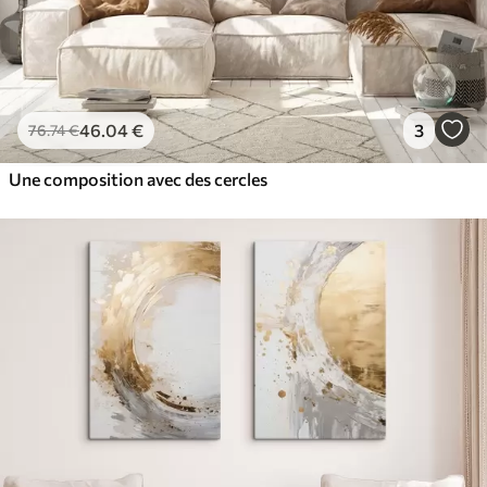
46
.04
€
3
76
.74
€
Une composition avec des cercles