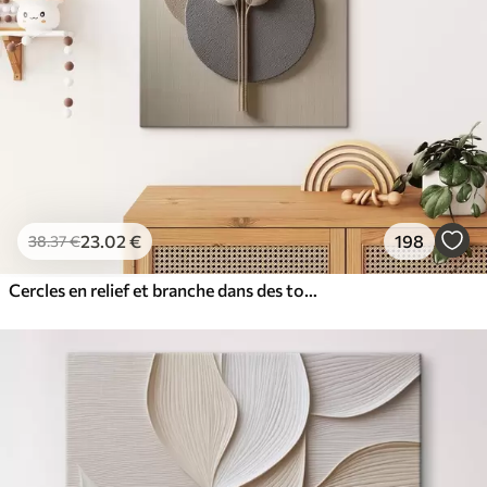
23
.02
€
198
38
.37
€
Cercles en relief et branche dans des tons neutres chauds