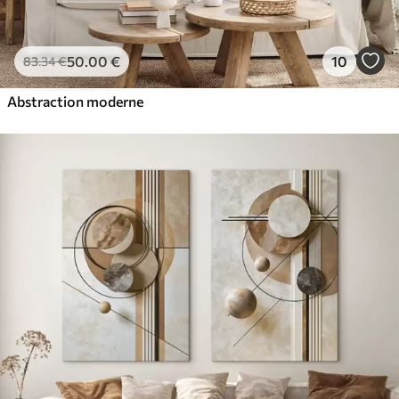
50
.00
€
10
83
.34
€
Abstraction moderne