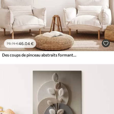
46
.04
€
76
.74
€
Des coups de pinceau abstraits formant une forme circulaire, une œuvre d'art moderne texturée