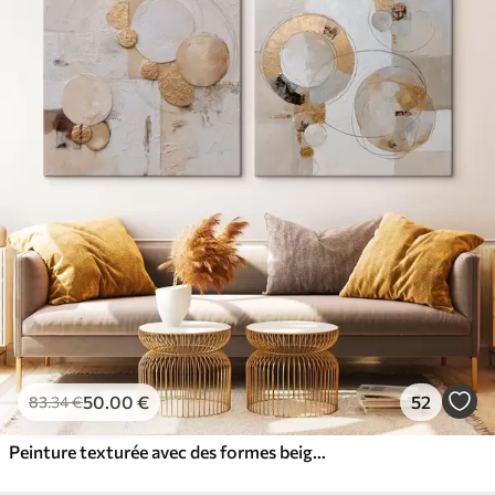
50
.00
€
52
83
.34
€
Peinture texturée avec des formes beiges et blanches