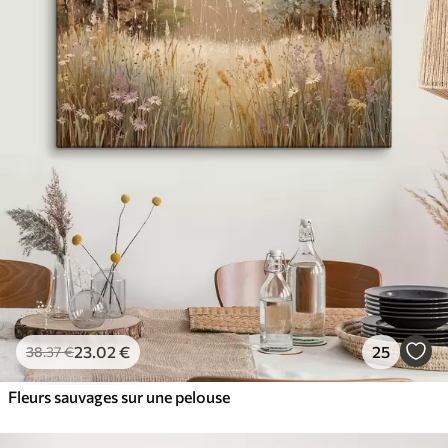
23
.02
€
25
38
.37
€
Fleurs sauvages sur une pelouse