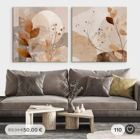
50
.00
€
110
83
.34
€