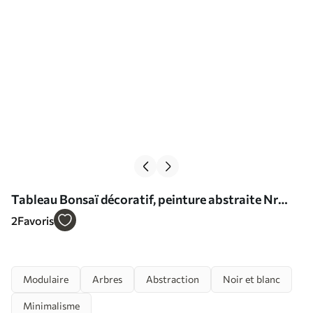
Tableau Bonsaï décoratif, peinture abstraite Nr
m30688
2
Favoris
Modulaire
Arbres
Abstraction
Noir et blanc
Minimalisme