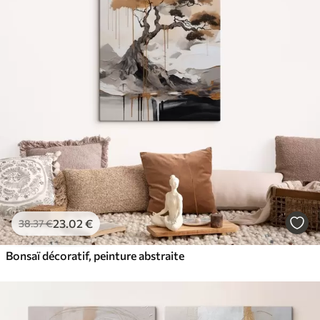
23
.02
€
38
.37
€
Bonsaï décoratif, peinture abstraite