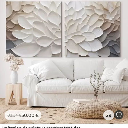
50
.00
€
29
83
.34
€
Imitation de peinture représentant des pétales abstraits