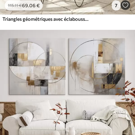
69
.06
€
7
115
.11
€
Triangles géométriques avec éclaboussures d'encre, noir et ocre