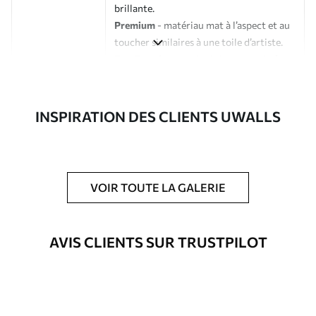
brillante.
Premium
- matériau mat à l’aspect et au
toucher similaires à une toile d’artiste.
Eco-Premium
- toile de haute qualité
composée à 100 % de coton.
Auteur
Studio de design Uwalls
INSPIRATION DES CLIENTS UWALLS
Numéro d'article
m30688
En outre
Possibilité d'ajouter un vernis
VOIR TOUTE LA GALERIE
protecteur pour renforcer la durabilité
du tableau.
AVIS CLIENTS SUR TRUSTPILOT
Matériaux disponibles
Standard
À Partir De
46
.04
€