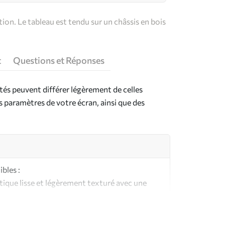
on. Le tableau est tendu sur un châssis en bois
t
Questions et Réponses
ntés peuvent différer légèrement de celles
es paramètres de votre écran, ainsi que des
bles :
ique lisse et légèrement texturé avec une
aspect et au toucher similaires à une toile