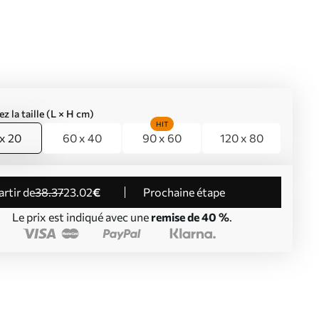
ez la taille (L × H cm)
HIT
x 20
60 x 40
90 x 60
120 x 80
partir de
38
.37
23
.02
€
Prochaine étape
Le prix est indiqué avec une
remise de 40 %
.