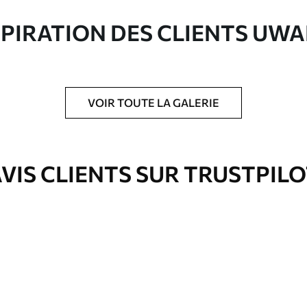
ute qualité composée à 100 % de coton.
SPIRATION DES CLIENTS UWA
VOIR TOUTE LA GALERIE
is protecteur pour renforcer la durabilité du
VIS CLIENTS SUR TRUSTPIL
Eco-Premium
À Partir De
36
.00
€
✓
es
Couleurs vives et riches
✓
ation
Résistant à la décoloration
✓
eur
Encre sûre et sans odeur
✓
Surface type toile