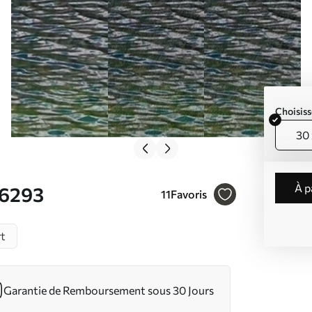
Choisiss
30 
à 
36293
11
Favoris
rt
Garantie de Remboursement sous 30 Jours