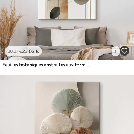
23
.02
€
1
38
.37
€
Feuilles botaniques abstraites aux formes variées