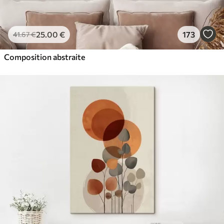
25
.00
€
173
41
.67
€
Composition abstraite