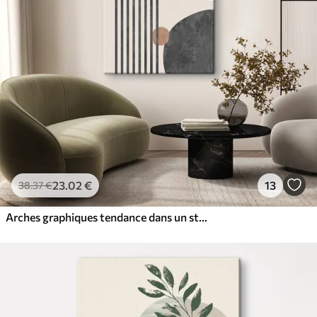
✓
Résistant à la décoloration
✓
Encre sûre et sans odeur
✓
Surface type toile
✓
Matériau écologique
23
.02
€
13
38
.37
€
Arches graphiques tendance dans un style bohème