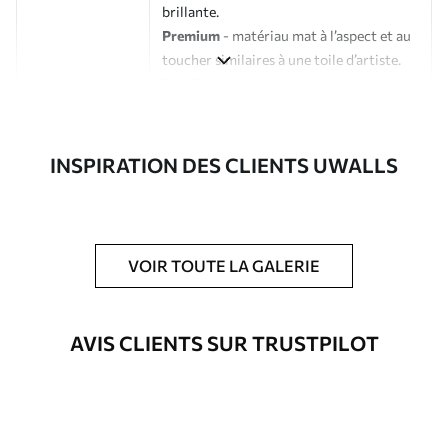
brillante.
Premium
- matériau mat à l’aspect et au
toucher similaires à une toile d’artiste.
Eco-Premium
- toile de haute qualité
composée à 100 % de coton.
Auteur
Studio de design Uwalls
INSPIRATION DES CLIENTS UWALLS
Numéro d'article
s36421
En outre
Possibilité d'ajouter un vernis
VOIR TOUTE LA GALERIE
protecteur pour renforcer la durabilité
du tableau.
AVIS CLIENTS SUR TRUSTPILOT
Matériaux disponibles
Standard
À Partir De
23
.02
€