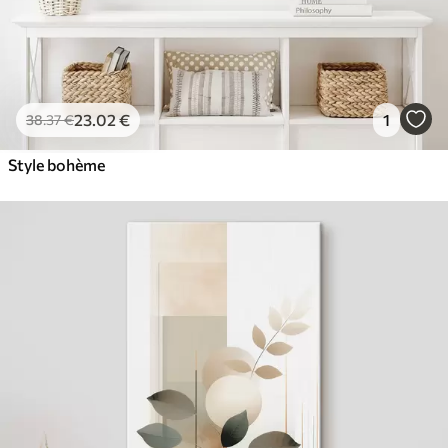
23
.02
€
1
38
.37
€
Style bohème