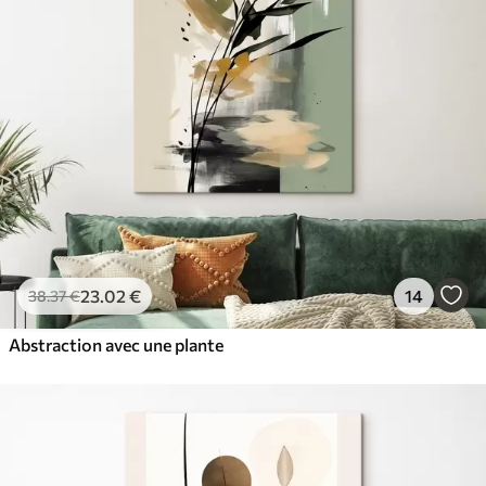
23
.02
€
14
38
.37
€
Abstraction avec une plante