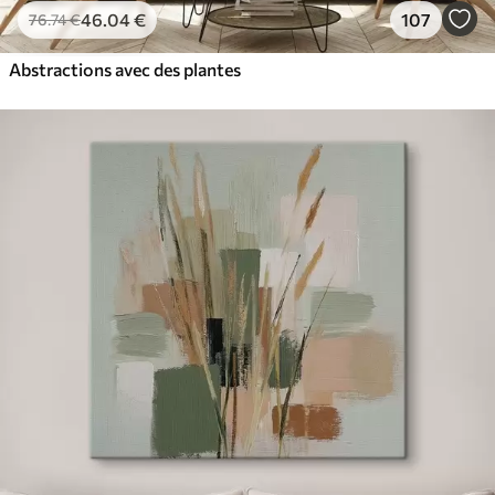
46
.04
€
107
76
.74
€
Abstractions avec des plantes