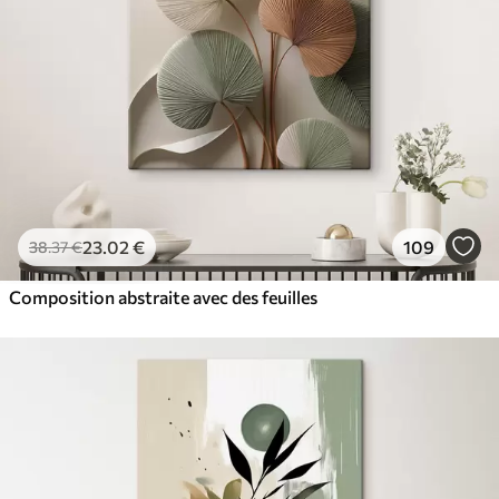
23
.02
€
109
38
.37
€
Composition abstraite avec des feuilles