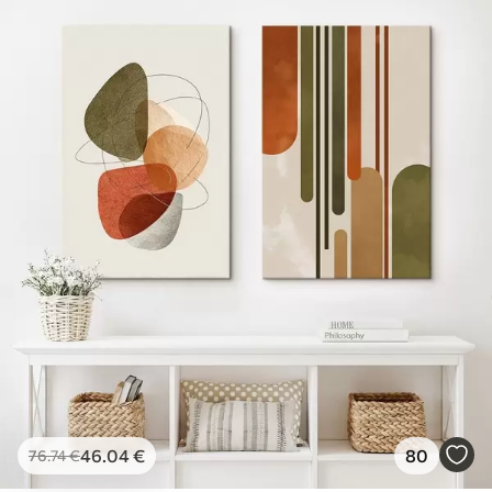
46
.04
€
80
76
.74
€