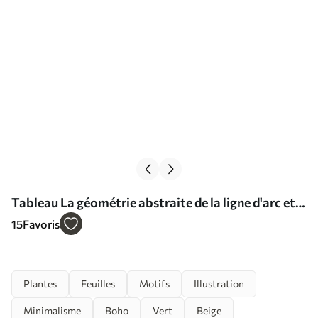
Tableau La géométrie abstraite de la ligne d'arc et
du cercle est une tendance moderne Nr s36421
15
Favoris
Plantes
Feuilles
Motifs
Illustration
Minimalisme
Boho
Vert
Beige