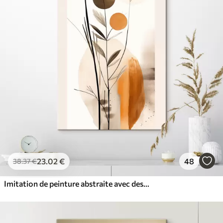
23
.02
€
48
38
.37
€
Imitation de peinture abstraite avec des cercles orange et gris, des feuilles et des branches, style moderne, effet aquarelle