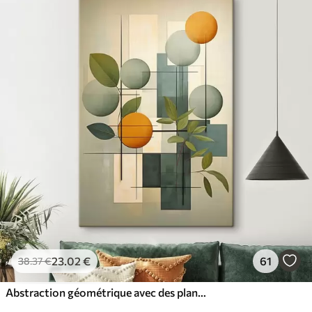
23
.02
€
61
38
.37
€
Abstraction géométrique avec des plantes