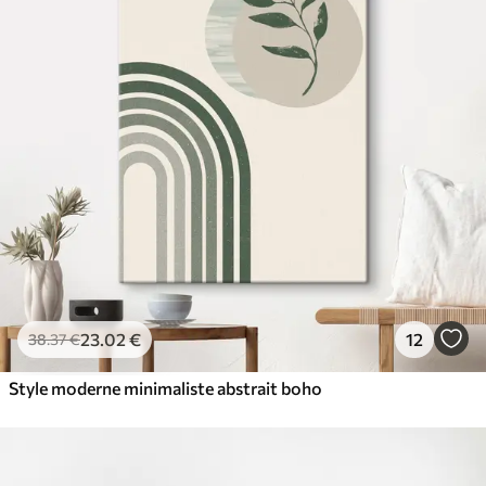
23
.02
€
12
38
.37
€
Style moderne minimaliste abstrait boho