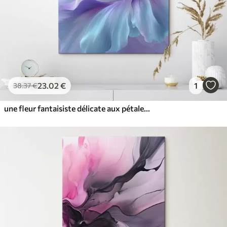
23
.02
€
1
38
.37
€
une fleur fantaisiste délicate aux pétales dans les tons violet, bleu et rose