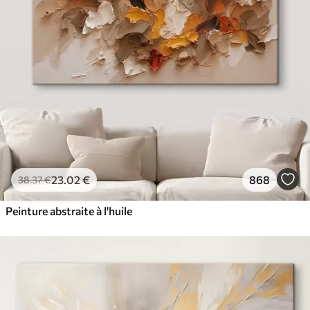
✓
Résistant à la décoloration
✓
Encre sûre et sans odeur
✓
Surface type toile
✓
Matériau écologique
23
.02
€
868
38
.37
€
Peinture abstraite à l'huile