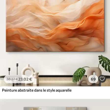
23
.02
€
69
38
.37
€
Peinture abstraite dans le style aquarelle