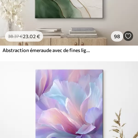
23
.02
€
98
38
.37
€
Abstraction émeraude avec de fines lignes jaunes