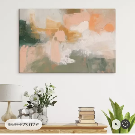
23
.02
€
5
38
.37
€