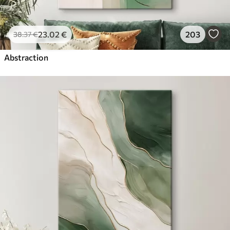
23
.02
€
203
38
.37
€
Abstraction