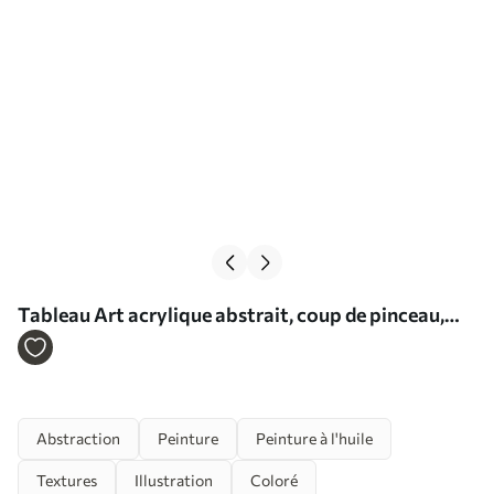
Tableau Art acrylique abstrait, coup de pinceau,
texture de la peinture, couleurs beige, violet, bleu
Nr s36504
Abstraction
Peinture
Peinture à l'huile
Textures
Illustration
Coloré