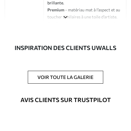
brillante.
Premium
- matériau mat à l’aspect et au
toucher similaires à une toile d’artiste.
Eco-Premium
- toile de haute qualité
composée à 100 % de coton.
Auteur
Studio de design Uwalls
INSPIRATION DES CLIENTS UWALLS
Numéro d'article
s36504
En outre
Possibilité d'ajouter un vernis
VOIR TOUTE LA GALERIE
protecteur pour renforcer la durabilité
du tableau.
AVIS CLIENTS SUR TRUSTPILOT
Matériaux disponibles
Standard
À Partir De
23
.02
€