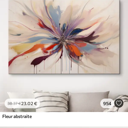
23
.02
€
954
38
.37
€
Fleur abstraite