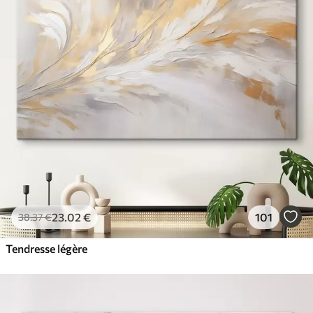
23
.02
€
101
38
.37
€
Tendresse légère