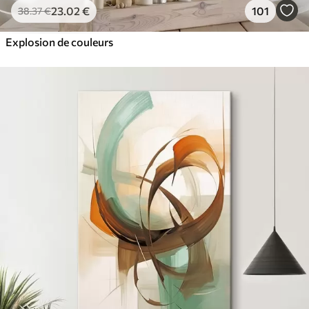
23
.02
€
101
38
.37
€
Explosion de couleurs