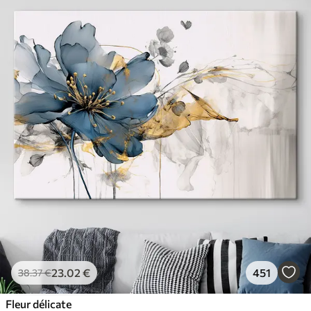
23
.02
€
451
38
.37
€
Fleur délicate