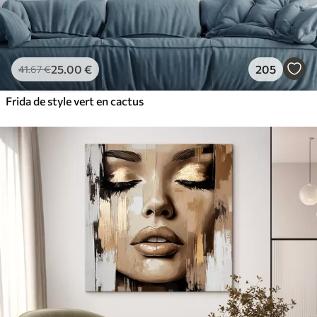
25
.00
€
205
41
.67
€
Frida de style vert en cactus