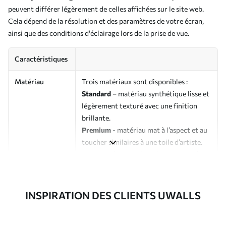
peuvent différer légèrement de celles affichées sur le site web.
Cela dépend de la résolution et des paramètres de votre écran,
ainsi que des conditions d'éclairage lors de la prise de vue.
Caractéristiques
Matériau
Trois matériaux sont disponibles :
Standard
– matériau synthétique lisse et
légèrement texturé avec une finition
brillante.
Premium
- matériau mat à l’aspect et au
toucher similaires à une toile d’artiste.
Eco-Premium
- toile de haute qualité
composée à 100 % de coton.
Auteur
Studio de design Uwalls
INSPIRATION DES CLIENTS UWALLS
Numéro d'article
s37017v1