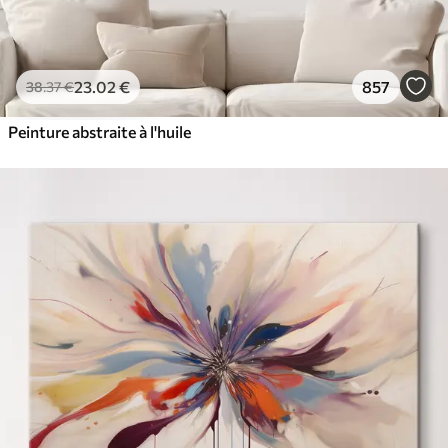
23
.02
€
857
38
.37
€
Peinture abstraite à l'huile