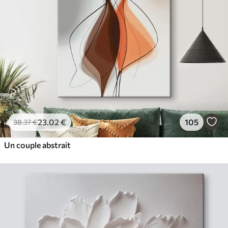
23
.02
€
105
38
.37
€
Un couple abstrait