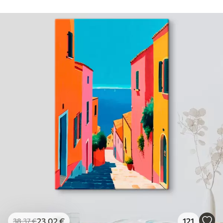
23
.02
€
121
38
.37
€