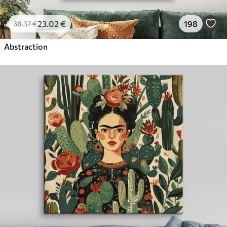
23
.02
€
198
38
.37
€
Abstraction