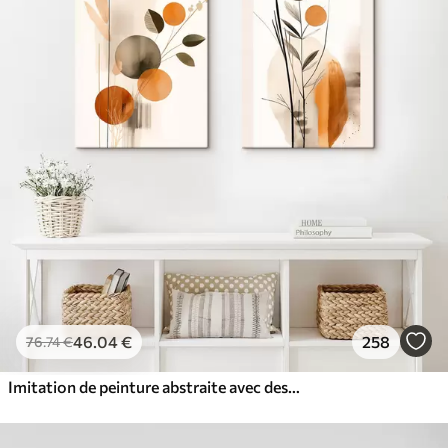
46
.04
€
258
76
.74
€
Imitation de peinture abstraite avec des cercles orange et gris, des feuilles et des branches, style moderne, effet aquarelle