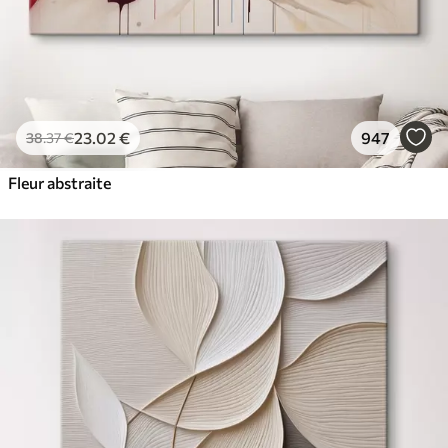
23
.02
€
947
38
.37
€
Fleur abstraite