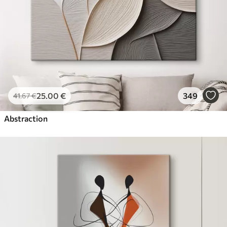
25
.00
€
349
41
.67
€
Abstraction