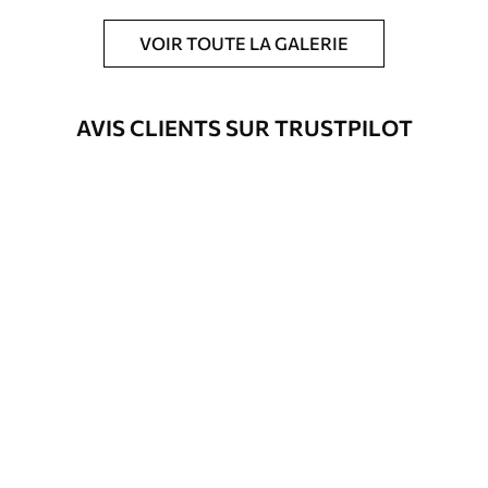
En outre
Possibilité d'ajouter un vernis
VOIR TOUTE LA GALERIE
protecteur pour renforcer la durabilité
du tableau.
AVIS CLIENTS SUR TRUSTPILOT
Matériaux disponibles
Standard
À Partir De
23
.02
€
✓
Couleurs vives et riches
✓
Résistant à la décoloration
✓
Encre sûre et sans odeur
✗
Surface type toile
✗
Matériau écologique
Premium
À Partir De
29
.02
€