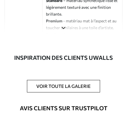
Standard
– matériau synthétique lisse et
légèrement texturé avec une finition
brillante.
Premium
- matériau mat à l’aspect et au
toucher similaires à une toile d’artiste.
Eco-Premium
- toile de haute qualité
composée à 100 % de coton.
Auteur
Studio de design Uwalls
INSPIRATION DES CLIENTS UWALLS
Numéro d'article
s37167
En outre
Possibilité d'ajouter un vernis
VOIR TOUTE LA GALERIE
protecteur pour renforcer la durabilité
du tableau.
AVIS CLIENTS SUR TRUSTPILOT
Matériaux disponibles