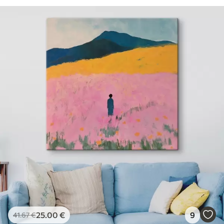
25
.00
€
9
41
.67
€