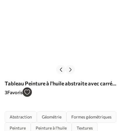
Tableau Peinture à l'huile abstraite avec carré
rouge Nr s37167
3
Favoris
Abstraction
Géométrie
Formes géométriques
Peinture
Peinture à l'huile
Textures