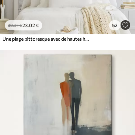
23
.02
€
52
38
.37
€
Une plage pittoresque avec de hautes herbes se balançant dans le vent, surplombant l'océan avec des vagues déferlantes et un ciel nuageux