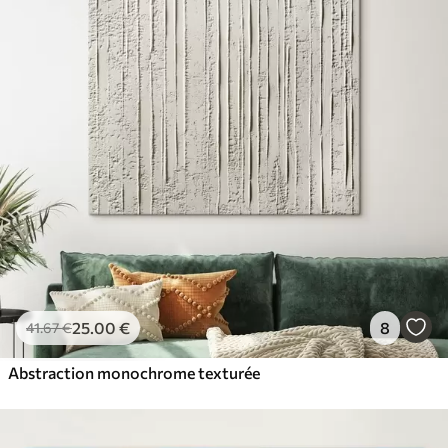
25
.00
€
8
41
.67
€
Abstraction monochrome texturée