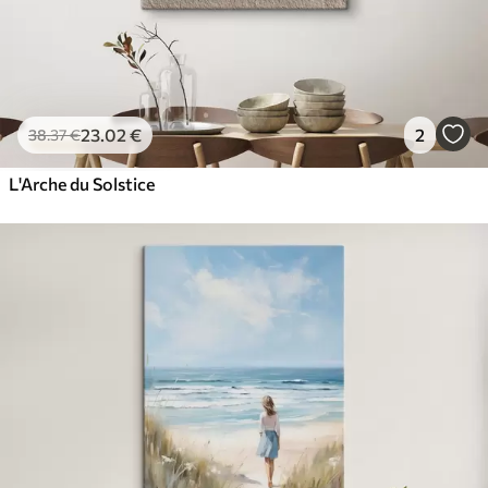
23
.02
€
2
38
.37
€
L'Arche du Solstice