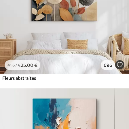
25
.00
€
696
41
.67
€
Fleurs abstraites