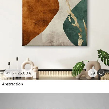
À Partir De
39
.00
€
✓
Couleurs vives et riches
✓
Résistant à la décoloration
✓
Encre sûre et sans odeur
✓
Surface type toile
✓
Matériau écologique
25
.00
€
39
41
.67
€
Abstraction