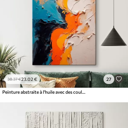
23
.02
€
27
38
.37
€
Peinture abstraite à l'huile avec des couleurs orange, bleu et blanc