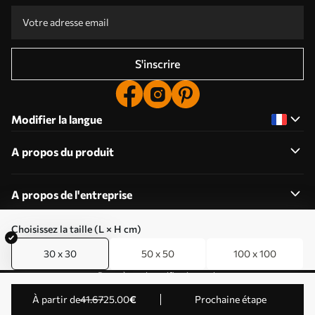
S'inscrire
Modifier la langue
A propos du produit
A propos de l'entreprise
Choisissez la taille (L × H cm)
30 x 30
50 x 50
100 x 100
Modifier les autorisations relatives aux cookies
Paramètres de notification push
© 2011-2026 Uwalls . Tous droits réservés. Exploité par
à partir de
41
.67
25
.00
€
Prochaine étape
KLW Sp. z o.o. Numéro de TVA : PL9223057591.