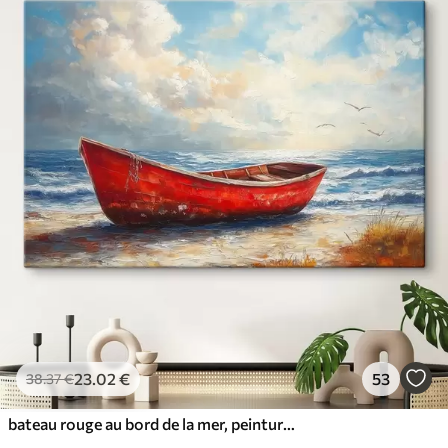
23
.02
€
53
38
.37
€
bateau rouge au bord de la mer, peinture à l'huile