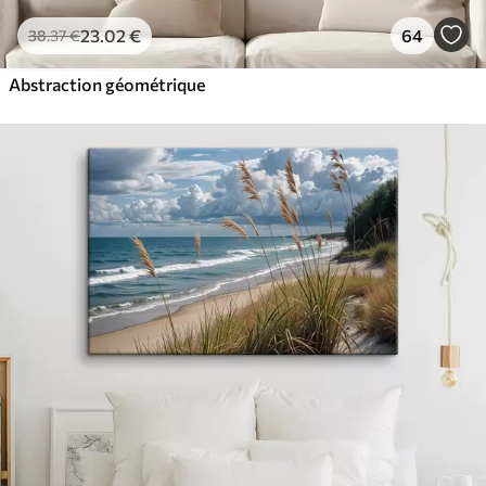
23
.02
€
64
38
.37
€
Abstraction géométrique