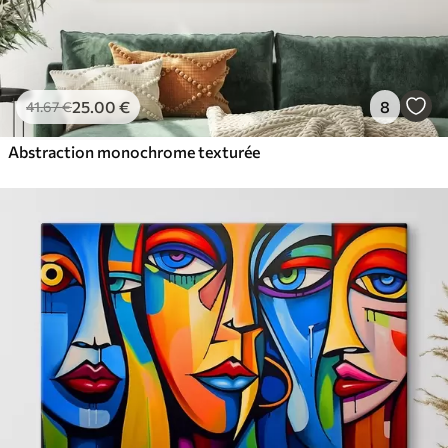
25
.00
€
8
41
.67
€
Abstraction monochrome texturée