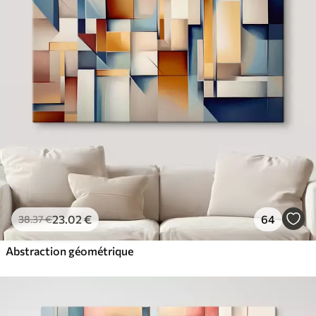
23
.02
€
64
38
.37
€
Abstraction géométrique