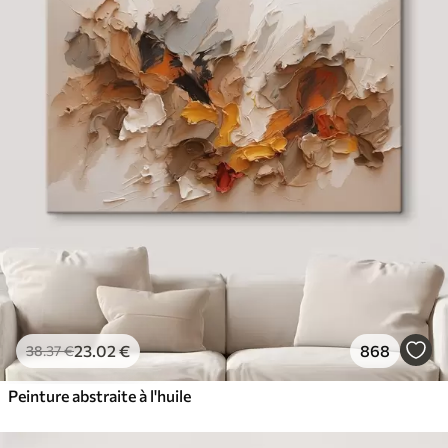
23
.02
€
868
38
.37
€
Peinture abstraite à l'huile