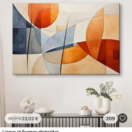
23
.02
€
209
38
.37
€
Lignes et formes abstraites