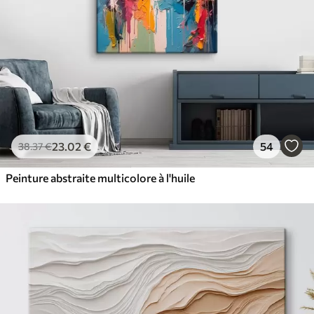
23
.02
€
54
38
.37
€
Peinture abstraite multicolore à l'huile