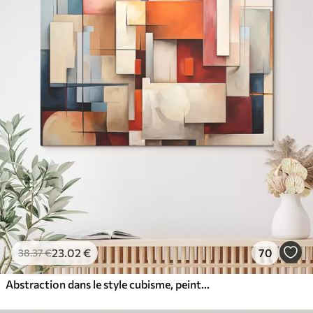
23
.02
€
70
38
.37
€
Abstraction dans le style cubisme, peinture à l'huile, couleurs rouge, bleu, blanc