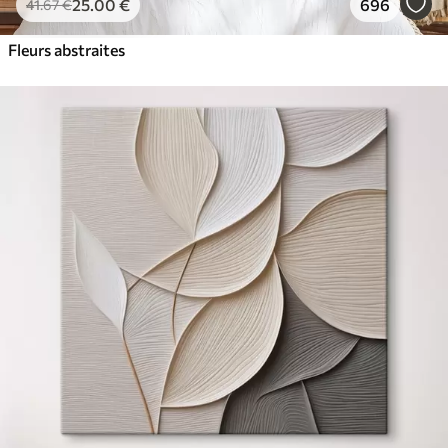
25
.00
€
696
41
.67
€
Fleurs abstraites