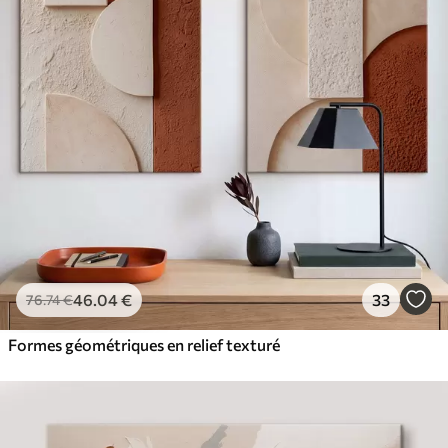
À Partir De
36
.00
€
✓
Couleurs vives et riches
✓
Résistant à la décoloration
✓
Encre sûre et sans odeur
✓
Surface type toile
✓
Matériau écologique
46
.04
€
33
76
.74
€
Formes géométriques en relief texturé