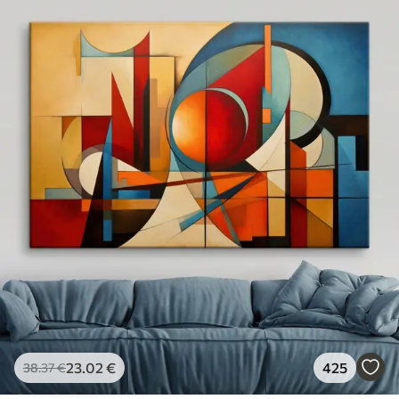
23
.02
€
425
38
.37
€