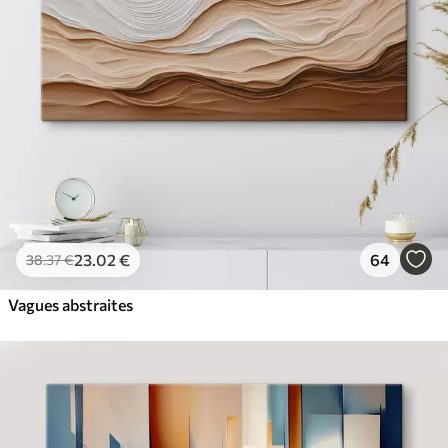
23
.02
€
64
38
.37
€
Vagues abstraites