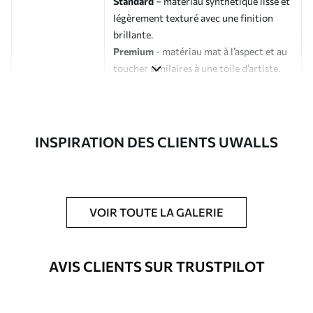
Standard
– matériau synthétique lisse et
légèrement texturé avec une finition
brillante.
Premium
- matériau mat à l’aspect et au
toucher similaires à une toile d’artiste.
Eco-Premium
- toile de haute qualité
composée à 100 % de coton.
Auteur
Studio de design Uwalls
INSPIRATION DES CLIENTS UWALLS
Numéro d'article
s37284
En outre
Possibilité d'ajouter un vernis
VOIR TOUTE LA GALERIE
protecteur pour renforcer la durabilité
du tableau.
AVIS CLIENTS SUR TRUSTPILOT
Matériaux disponibles