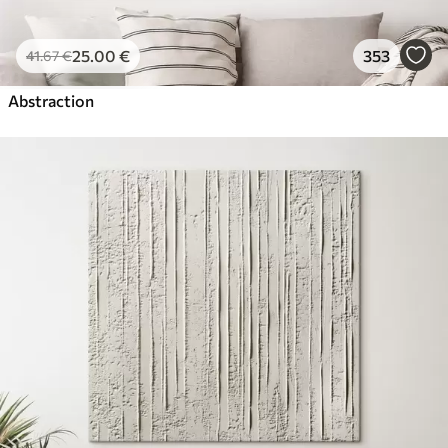
25
.00
€
353
41
.67
€
Abstraction