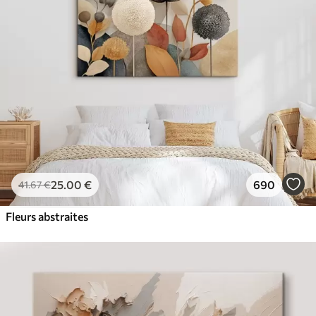
✓
Résistant à la décoloration
✓
Encre sûre et sans odeur
✓
Surface type toile
✓
Matériau écologique
25
.00
€
690
41
.67
€
Fleurs abstraites