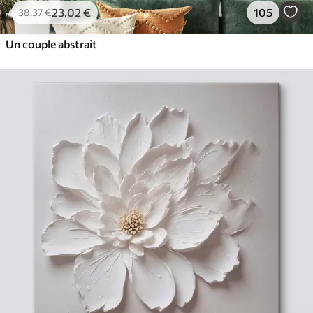
23
.02
€
105
38
.37
€
Un couple abstrait