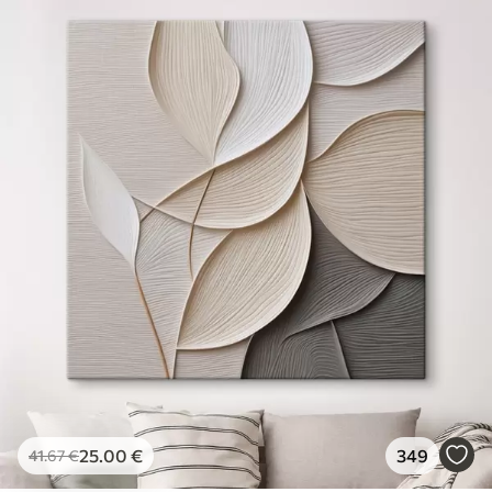
25
.00
€
349
41
.67
€