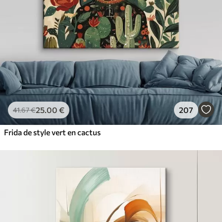
25
.00
€
207
41
.67
€
Frida de style vert en cactus