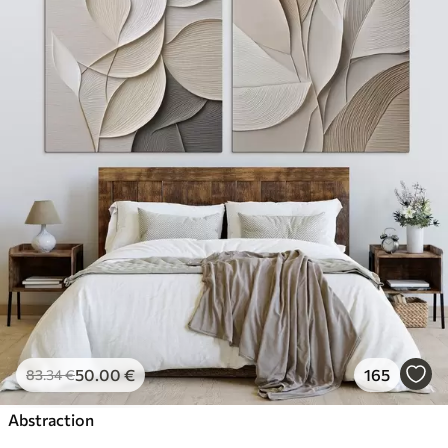
50
.00
€
165
83
.34
€
Abstraction