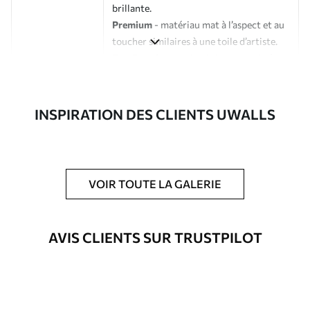
brillante.
Premium
- matériau mat à l’aspect et au
toucher similaires à une toile d’artiste.
Eco-Premium
- toile de haute qualité
composée à 100 % de coton.
Auteur
Studio de design Uwalls
INSPIRATION DES CLIENTS UWALLS
Numéro d'article
s37540
En outre
Possibilité d'ajouter un vernis
VOIR TOUTE LA GALERIE
protecteur pour renforcer la durabilité
du tableau.
AVIS CLIENTS SUR TRUSTPILOT
Matériaux disponibles
Standard
À Partir De
25
.00
€