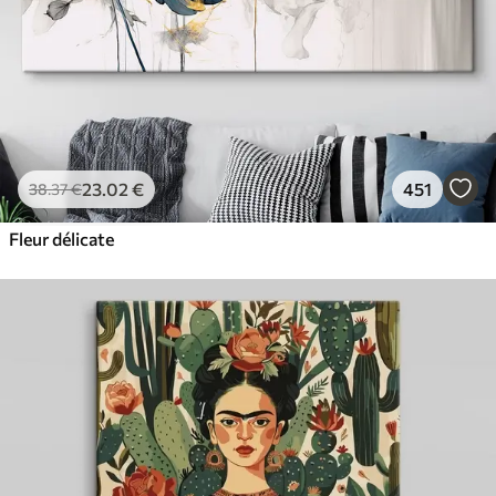
23
.02
€
451
38
.37
€
Fleur délicate