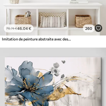
46
.04
€
260
76
.74
€
Imitation de peinture abstraite avec des cercles orange et gris, des feuilles et des branches, style moderne, effet aquarelle