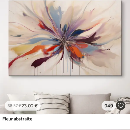
23
.02
€
949
38
.37
€
Fleur abstraite