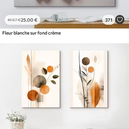
25
.00
€
371
41
.67
€
Fleur blanche sur fond crème