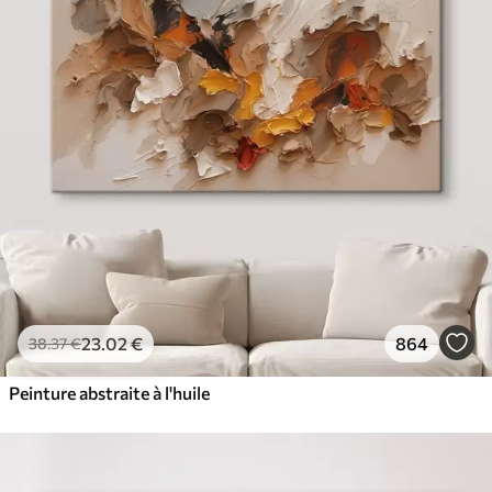
23
.02
€
864
38
.37
€
Peinture abstraite à l'huile