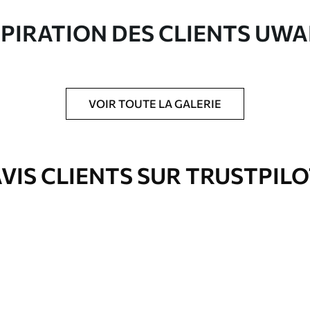
ute qualité composée à 100 % de coton.
SPIRATION DES CLIENTS UWA
VOIR TOUTE LA GALERIE
is protecteur pour renforcer la durabilité du
VIS CLIENTS SUR TRUSTPIL
Eco-Premium
À Partir De
36
.00
€
✓
es
Couleurs vives et riches
✓
ation
Résistant à la décoloration
✓
eur
Encre sûre et sans odeur
✓
Surface type toile