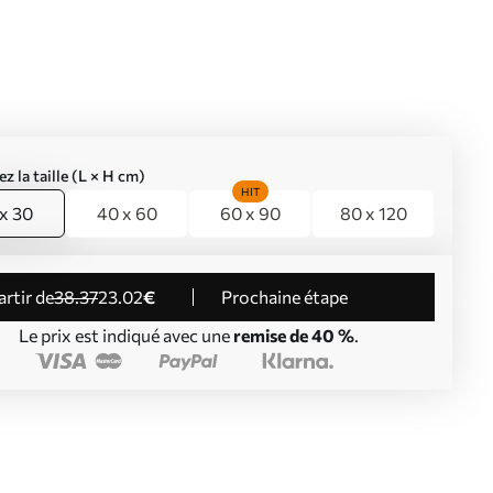
ez la taille (L × H cm)
HIT
x 30
40 x 60
60 x 90
80 x 120
partir de
38
.37
23
.02
€
Prochaine étape
Le prix est indiqué avec une
remise de 40 %
.