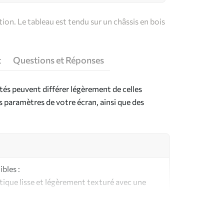
on. Le tableau est tendu sur un châssis en bois
t
Questions et Réponses
ntés peuvent différer légèrement de celles
es paramètres de votre écran, ainsi que des
bles :
ique lisse et légèrement texturé avec une
aspect et au toucher similaires à une toile