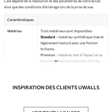
Cela dépend de la résolution et des paramètres de votre écran,
ainsi que des conditions d'éclairage lors de la prise de vue.
Caractéristiques
Matériau
Trois matériaux sont disponibles :
Standard
– matériau synthétique lisse et
légèrement texturé avec une finition
brillante.
Premium
- matériau mat à l’aspect et au
toucher similaires à une toile d’artiste.
Eco-Premium
- toile de haute qualité
composée à 100 % de coton.
Auteur
Studio de design Uwalls
INSPIRATION DES CLIENTS UWALLS
Numéro d'article
s37917
En outre
Possibilité d'ajouter un vernis