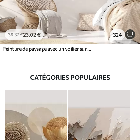
23
.02
€
324
38
.37
€
Peinture de paysage avec un voilier sur une mer calme, ciel orange et jaune, montagnes lointaines
CATÉGORIES POPULAIRES