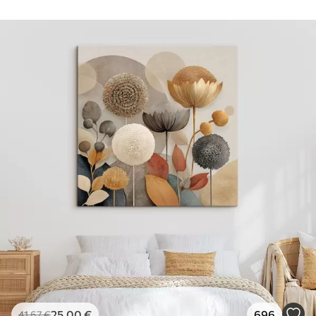
✓
Encre sûre et sans odeur
✓
Surface type toile
✗
Matériau écologique
Eco-Premium
À Partir De
36
.00
€
✓
Couleurs vives et riches
✓
Résistant à la décoloration
✓
Encre sûre et sans odeur
✓
Surface type toile
✓
Matériau écologique
25
.00
€
696
41
.67
€