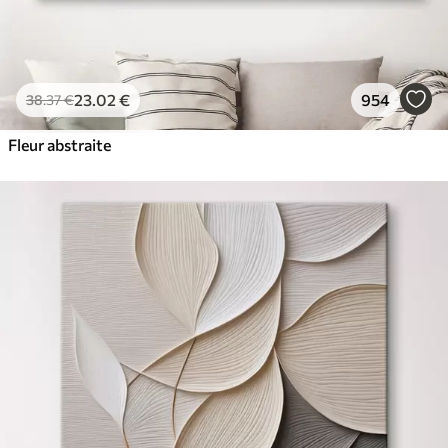
23
.02
€
954
38
.37
€
Fleur abstraite