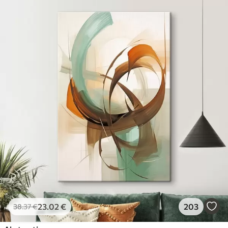
23
.02
€
203
38
.37
€