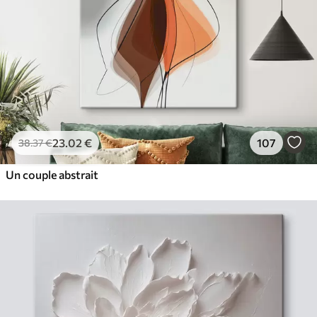
23
.02
€
107
38
.37
€
Un couple abstrait