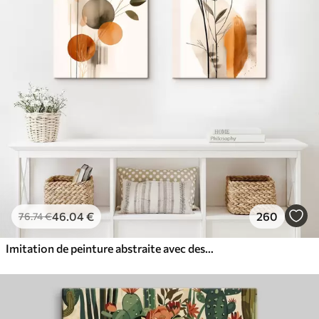
46
.04
€
260
76
.74
€
Imitation de peinture abstraite avec des cercles orange et gris, des feuilles et des branches, style moderne, effet aquarelle