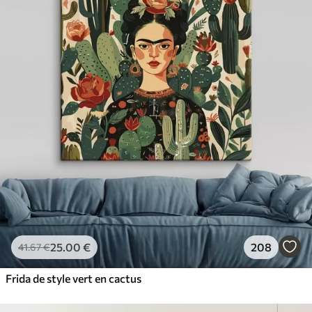
25
.00
€
208
41
.67
€
Frida de style vert en cactus