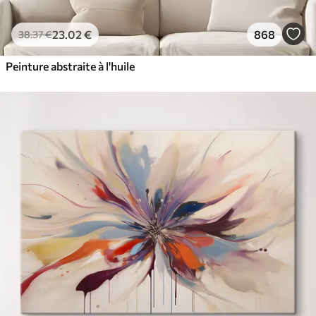
23
.02
€
868
38
.37
€
Peinture abstraite à l'huile