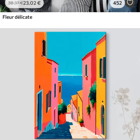
23
.02
€
452
38
.37
€
Fleur délicate