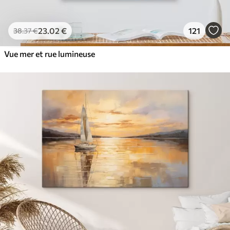
23
.02
€
121
38
.37
€
Vue mer et rue lumineuse