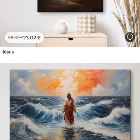
23
.02
€
38
.37
€
Jésus