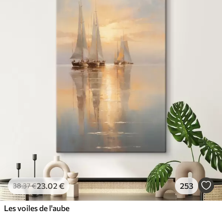
23
.02
€
253
38
.37
€
Les voiles de l'aube