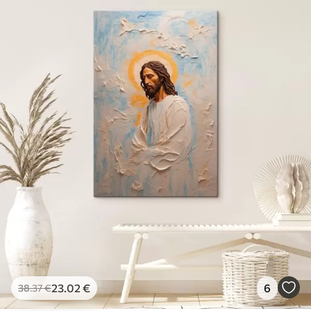
23
.02
€
6
38
.37
€