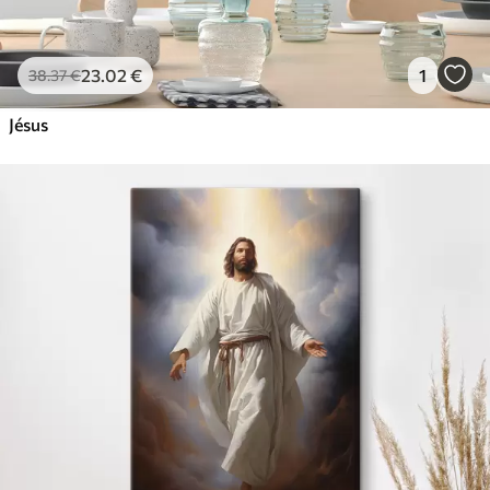
23
.02
€
1
38
.37
€
Jésus