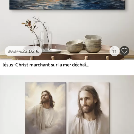
23
.02
€
11
38
.37
€
Jésus-Christ marchant sur la mer déchaînée