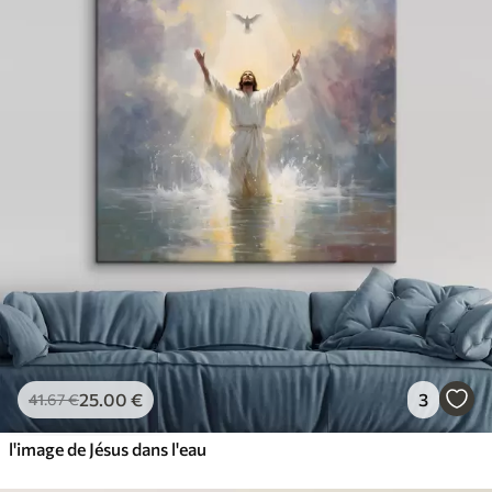
25
.00
€
3
41
.67
€
l'image de Jésus dans l'eau