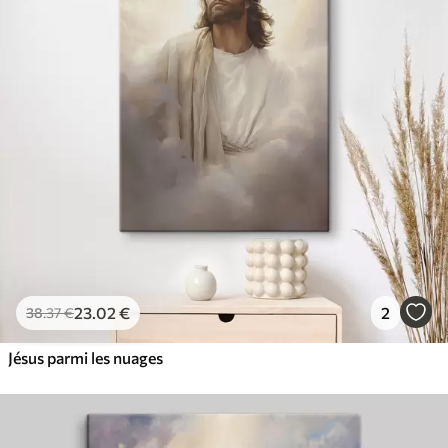
23
.02
€
2
38
.37
€
Jésus parmi les nuages