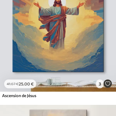
25
.00
€
3
41
.67
€
Ascension de Jésus