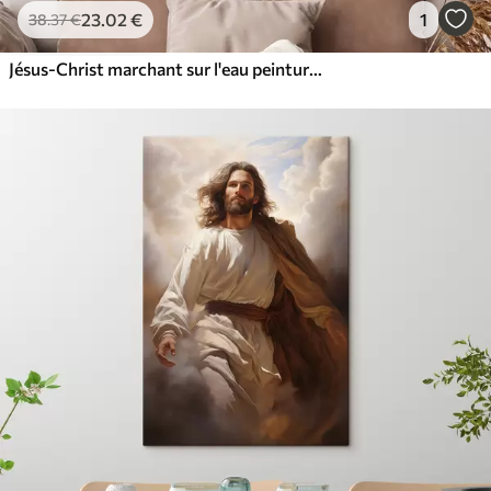
23
.02
€
1
38
.37
€
Jésus-Christ marchant sur l'eau peinture à l'huile