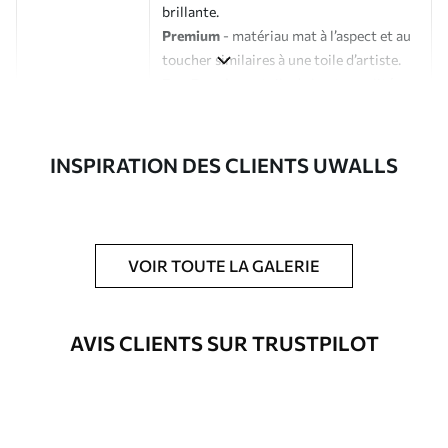
brillante.
Premium
- matériau mat à l’aspect et au
toucher similaires à une toile d’artiste.
Eco-Premium
- toile de haute qualité
composée à 100 % de coton.
Auteur
Studio de design Uwalls
INSPIRATION DES CLIENTS UWALLS
Numéro d'article
s38123
En outre
Possibilité d'ajouter un vernis
VOIR TOUTE LA GALERIE
protecteur pour renforcer la durabilité
du tableau.
AVIS CLIENTS SUR TRUSTPILOT
Matériaux disponibles
Standard
À Partir De
23
.02
€