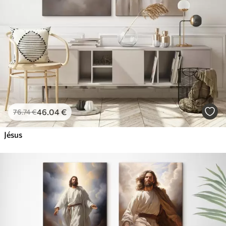
46
.04
€
76
.74
€
Jésus