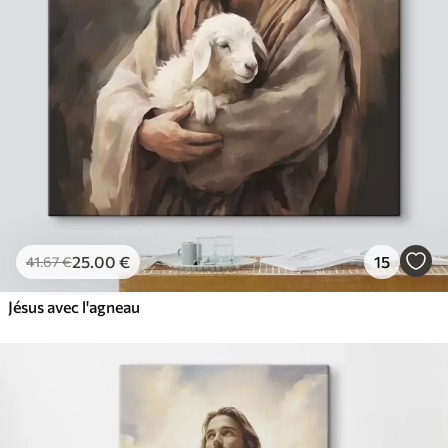
✓
Résistant à la décoloration
✓
Encre sûre et sans odeur
✓
Surface type toile
✓
Matériau écologique
25
.00
€
15
41
.67
€
Jésus avec l'agneau