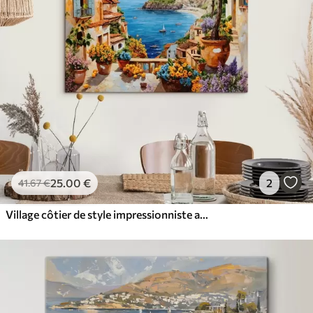
✓
Résistant à la décoloration
✓
Encre sûre et sans odeur
✓
Surface type toile
✓
Matériau écologique
25
.00
€
2
41
.67
€
Village côtier de style impressionniste avec un citronnier