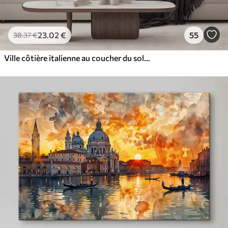
23
.02
€
55
38
.37
€
Ville côtière italienne au coucher du soleil, avec des bâtiments colorés bordant le front de mer et des bateaux flottant dans les eaux calmes