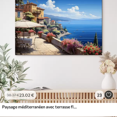
23
.02
€
23
38
.37
€
Paysage méditerranéen avec terrasse fleurie dans un style artistique