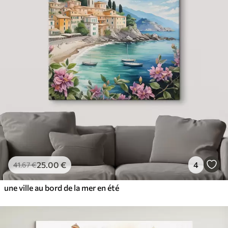
25
.00
€
4
41
.67
€
une ville au bord de la mer en été