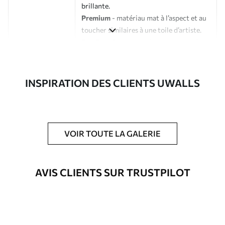
brillante.
Premium
- matériau mat à l’aspect et au
toucher similaires à une toile d’artiste.
Eco-Premium
- toile de haute qualité
composée à 100 % de coton.
Auteur
Studio de design Uwalls
INSPIRATION DES CLIENTS UWALLS
Numéro d'article
s38449
En outre
Possibilité d'ajouter un vernis
VOIR TOUTE LA GALERIE
protecteur pour renforcer la durabilité
du tableau.
AVIS CLIENTS SUR TRUSTPILOT
Matériaux disponibles
Standard
À Partir De
23
.02
€