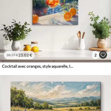
23
.02
€
2
38
.37
€
Cocktail avec oranges, style aquarelle, Italie, Aperol Spritz, architecture, jardin d'été