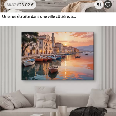
23
.02
€
51
38
.37
€
Une rue étroite dans une ville côtière, avec des bâtiments blancs, des toits de tuiles rouges et des fleurs roses éclatantes