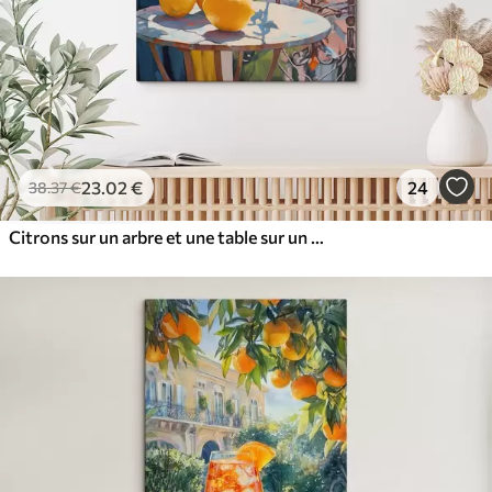
23
.02
€
24
38
.37
€
Citrons sur un arbre et une table sur un balcon d'hôtel avec vue sur la mer, imitation peinture à l'huile