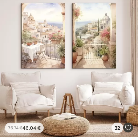
46
.04
€
32
76
.74
€