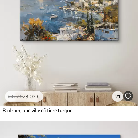
23
.02
€
21
38
.37
€
Bodrum, une ville côtière turque