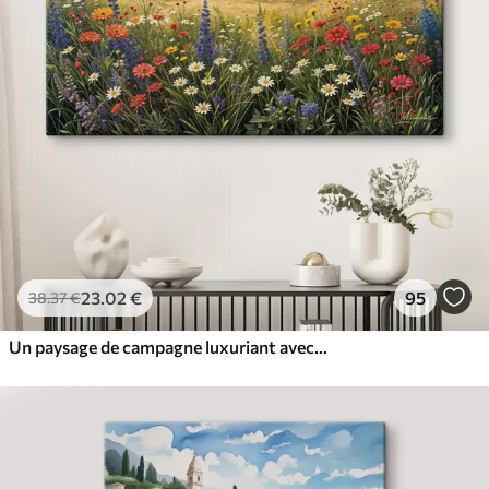
23
.02
€
95
38
.37
€
Un paysage de campagne luxuriant avec une prairie de fleurs sauvages vibrante remplie de fleurs colorées sous un ciel nuageux