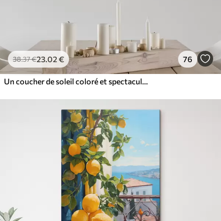
23
.02
€
76
38
.37
€
Un coucher de soleil coloré et spectaculaire sur le Grand Canal à Venise, en Italie, aquarelle