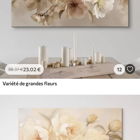
23
.02
€
12
38
.37
€
Variété de grandes fleurs