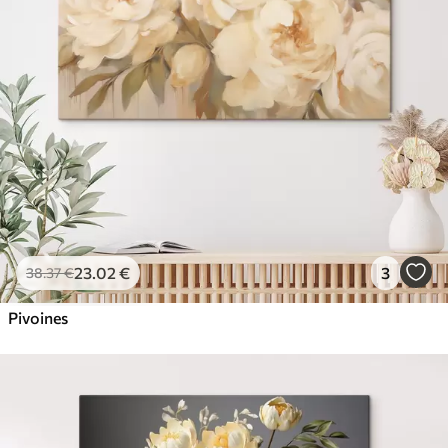
23
.02
€
3
38
.37
€
Pivoines