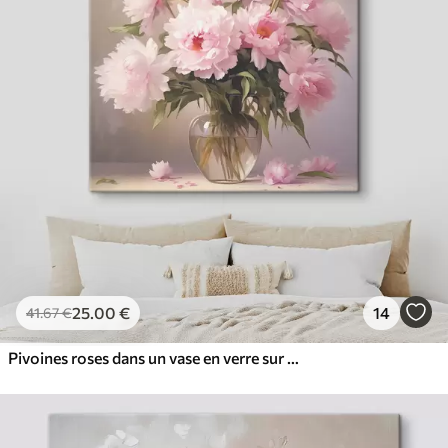
25
.00
€
14
41
.67
€
Pivoines roses dans un vase en verre sur fond noir, imitation peinture à l'huile, fleurs