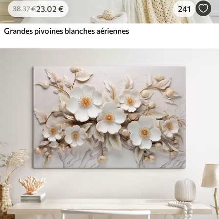
23
.02
€
241
38
.37
€
Grandes pivoines blanches aériennes