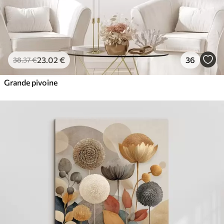
23
.02
€
36
38
.37
€
Grande pivoine