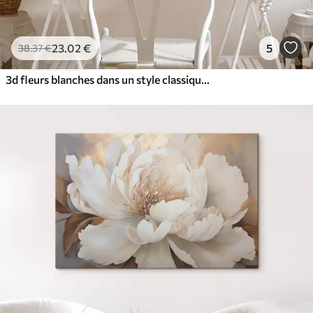
23
.02
€
5
38
.37
€
3d fleurs blanches dans un style classique avec un accent jaune