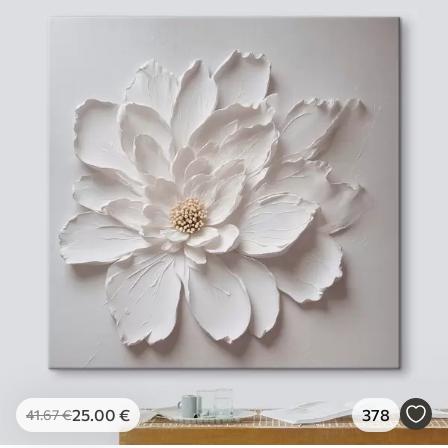
25
.00
€
378
41
.67
€