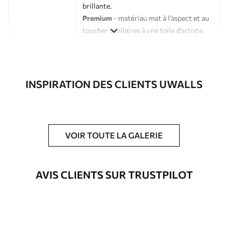
brillante.
Premium
- matériau mat à l’aspect et au
toucher similaires à une toile d’artiste.
Eco-Premium
- toile de haute qualité
composée à 100 % de coton.
Auteur
Studio de design Uwalls
INSPIRATION DES CLIENTS UWALLS
Numéro d'article
s38461
En outre
Possibilité d'ajouter un vernis
VOIR TOUTE LA GALERIE
protecteur pour renforcer la durabilité
du tableau.
AVIS CLIENTS SUR TRUSTPILOT
Matériaux disponibles
Standard
À Partir De
23
.02
€