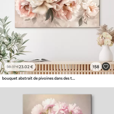
✓
Résistant à la décoloration
✓
Encre sûre et sans odeur
✓
Surface type toile
✓
Matériau écologique
23
.02
€
158
38
.37
€
bouquet abstrait de pivoines dans des tons roses