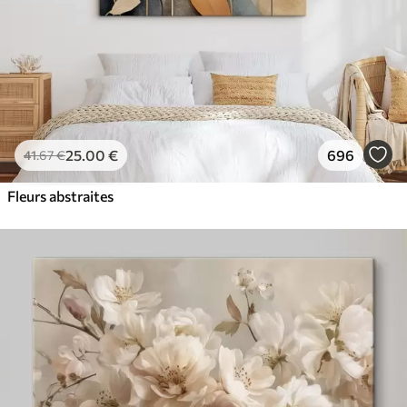
25
.00
€
696
41
.67
€
Fleurs abstraites