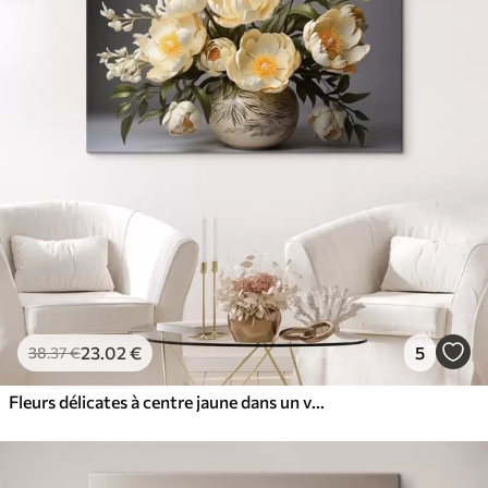
23
.02
€
5
38
.37
€
Fleurs délicates à centre jaune dans un vase à motifs