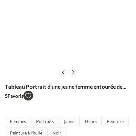
Tableau Portrait d'une jeune femme entourée de
feuilles d'automne sur fond sombre Nr s38834
5
Favoris
Femmes
Portraits
Jaune
Fleurs
Peinture
Peinture à l'huile
Noir