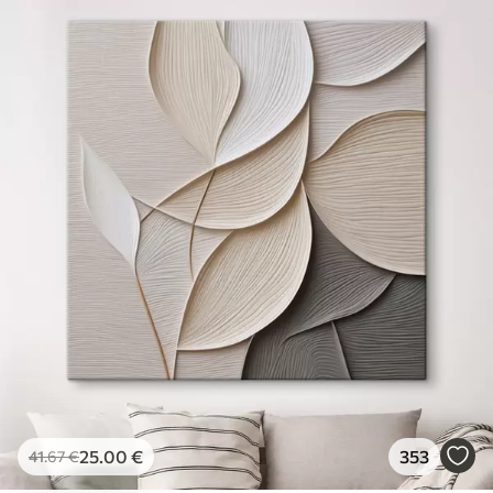
25
.00
€
353
41
.67
€