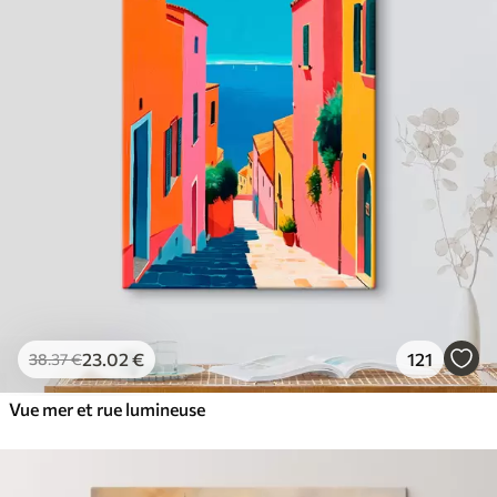
23
.02
€
121
38
.37
€
Vue mer et rue lumineuse