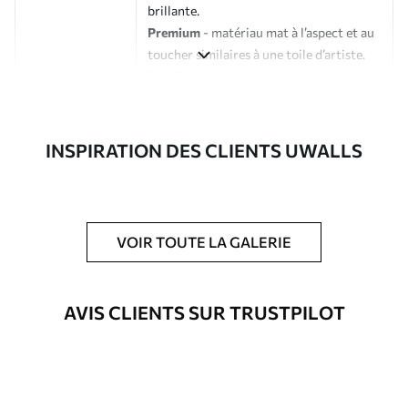
brillante.
Premium
- matériau mat à l’aspect et au
toucher similaires à une toile d’artiste.
Eco-Premium
- toile de haute qualité
composée à 100 % de coton.
Auteur
Studio de design Uwalls
INSPIRATION DES CLIENTS UWALLS
Numéro d'article
s38834
En outre
Possibilité d'ajouter un vernis
VOIR TOUTE LA GALERIE
protecteur pour renforcer la durabilité
du tableau.
AVIS CLIENTS SUR TRUSTPILOT
Matériaux disponibles
Standard
À Partir De
23
.02
€