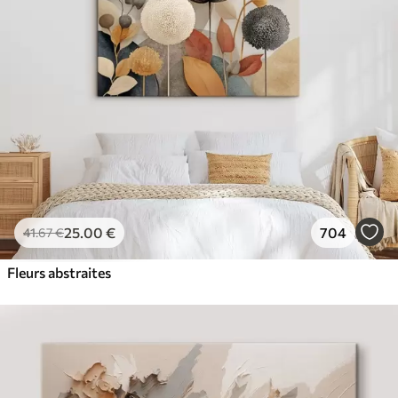
✓
Résistant à la décoloration
✓
Encre sûre et sans odeur
✓
Surface type toile
✓
Matériau écologique
25
.00
€
704
41
.67
€
Fleurs abstraites