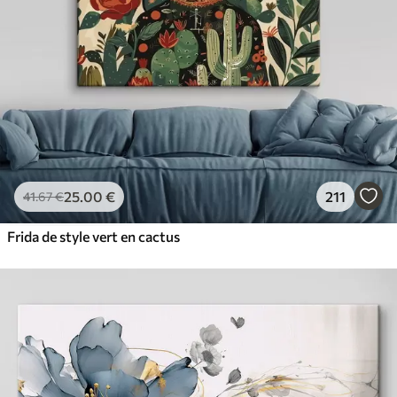
25
.00
€
211
41
.67
€
Frida de style vert en cactus