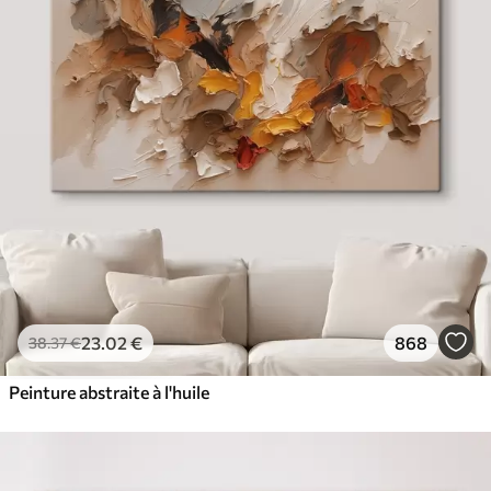
23
.02
€
868
38
.37
€
Peinture abstraite à l'huile