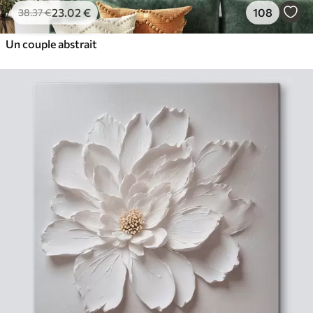
23
.02
€
108
38
.37
€
Un couple abstrait