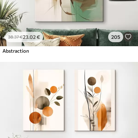
23
.02
€
205
38
.37
€
Abstraction