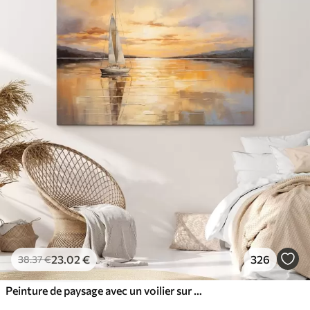
23
.02
€
326
38
.37
€
Peinture de paysage avec un voilier sur une mer calme, ciel orange et jaune, montagnes lointaines