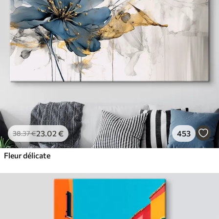
23
.02
€
453
38
.37
€
Fleur délicate