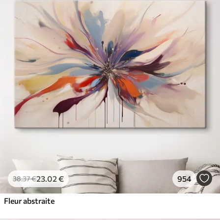
23
.02
€
954
38
.37
€
Fleur abstraite