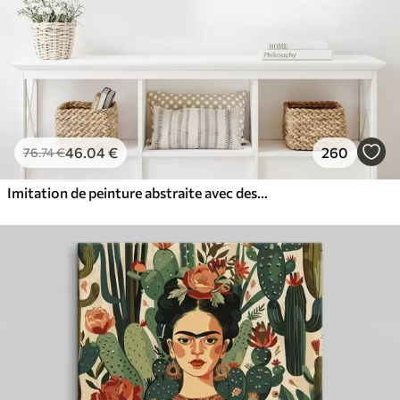
46
.04
€
260
76
.74
€
Imitation de peinture abstraite avec des cercles orange et gris, des feuilles et des branches, style moderne, effet aquarelle