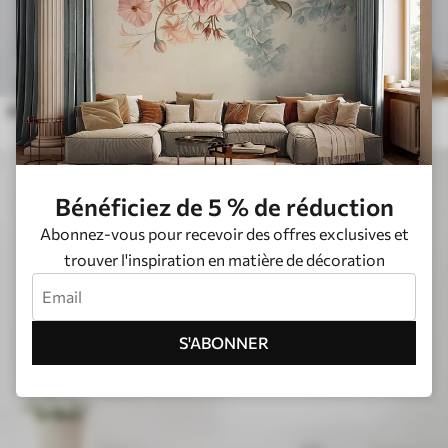
25
.00
€
369
41
.67
€
Fleur blanche sur fond crème
Bénéficiez de 5 % de réduction
Abonnez-vous pour recevoir des offres exclusives et
trouver l'inspiration en matière de décoration
S'ABONNER