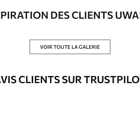
ute qualité composée à 100 % de coton.
SPIRATION DES CLIENTS UWA
VOIR TOUTE LA GALERIE
is protecteur pour renforcer la durabilité du
VIS CLIENTS SUR TRUSTPIL
Eco-Premium
À Partir De
36
.00
€
✓
es
Couleurs vives et riches
✓
ation
Résistant à la décoloration
✓
eur
Encre sûre et sans odeur
✓
Surface type toile