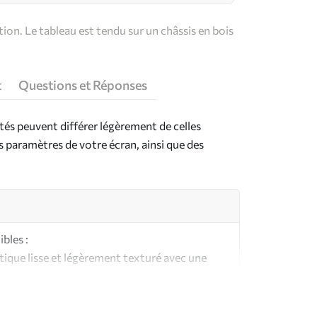
on. Le tableau est tendu sur un châssis en bois
t
Questions et Réponses
ntés peuvent différer légèrement de celles
es paramètres de votre écran, ainsi que des
bles :
ique lisse et légèrement texturé avec une
aspect et au toucher similaires à une toile