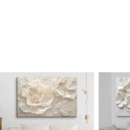
✗
✗
Matériau écologique
Matériau écologique