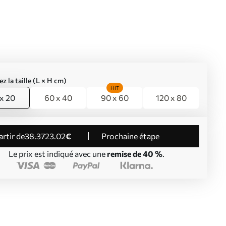
ez la taille (L × H cm)
HIT
x 20
60 x 40
90 x 60
120 x 80
partir de
38
.37
23
.02
€
Prochaine étape
Le prix est indiqué avec une
remise de 40 %
.