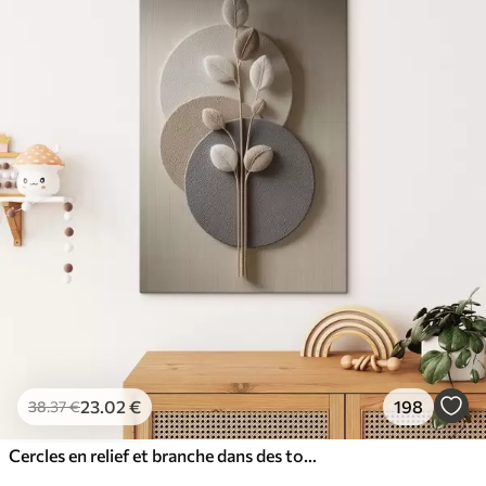
23
.02
€
198
38
.37
€
Cercles en relief et branche dans des tons neutres chauds