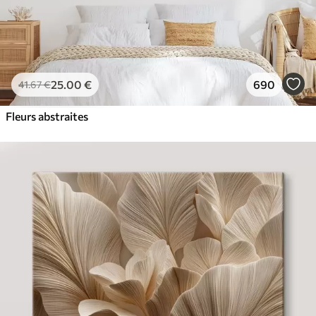
25
.00
€
690
41
.67
€
Fleurs abstraites