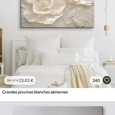
23
.02
€
240
38
.37
€
Grandes pivoines blanches aériennes