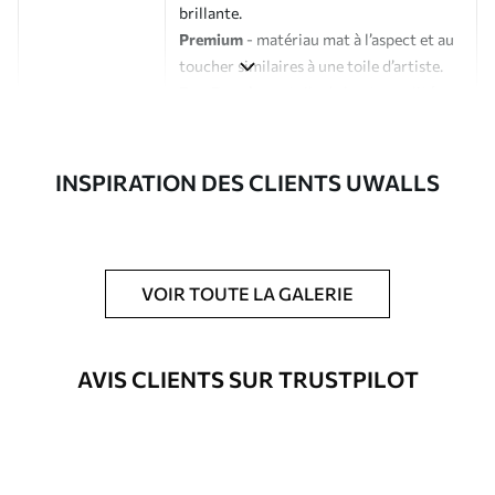
brillante.
Premium
- matériau mat à l’aspect et au
toucher similaires à une toile d’artiste.
Eco-Premium
- toile de haute qualité
composée à 100 % de coton.
Auteur
Studio de design Uwalls
INSPIRATION DES CLIENTS UWALLS
Numéro d'article
s39510
En outre
Possibilité d'ajouter un vernis
VOIR TOUTE LA GALERIE
protecteur pour renforcer la durabilité
du tableau.
AVIS CLIENTS SUR TRUSTPILOT
Matériaux disponibles
Standard
À Partir De
23
.02
€