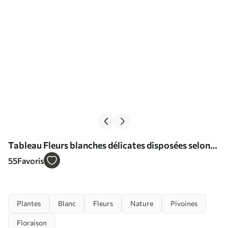
Tableau Fleurs blanches délicates disposées selon
un motif naturel et organique sur un fond clair Nr
55
Favoris
s39510
Plantes
Blanc
Fleurs
Nature
Pivoines
Floraison