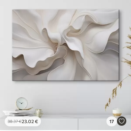
23
.02
€
17
38
.37
€