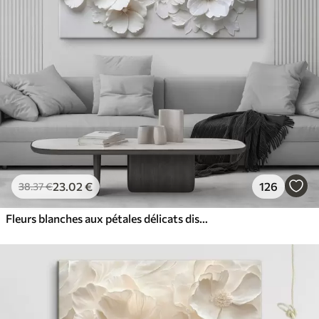
✓
Résistant à la décoloration
✓
Encre sûre et sans odeur
✓
Surface type toile
✓
Matériau écologique
23
.02
€
126
38
.37
€
Fleurs blanches aux pétales délicats disposées dans un joli motif floral sur un fond clair