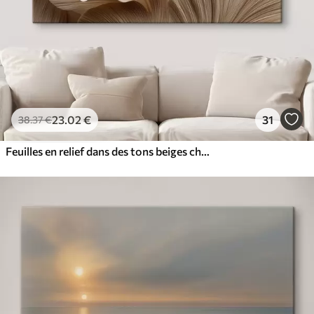
23
.02
€
31
38
.37
€
Feuilles en relief dans des tons beiges chauds