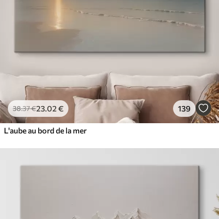
23
.02
€
139
38
.37
€
L'aube au bord de la mer