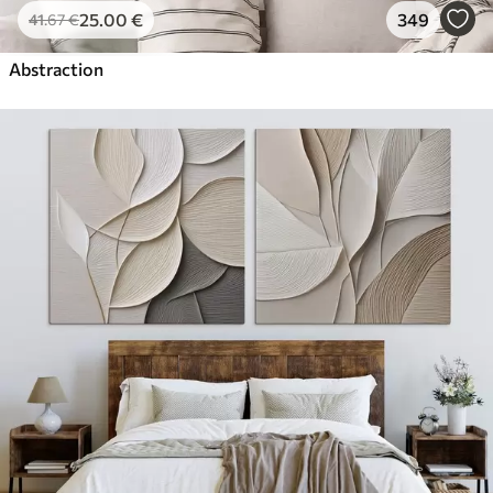
25
.00
€
349
41
.67
€
Abstraction