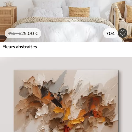
25
.00
€
704
41
.67
€
Fleurs abstraites