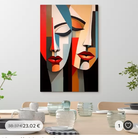
23
.02
€
1
38
.37
€