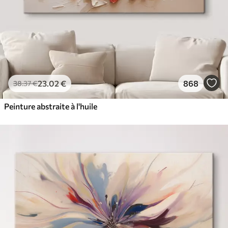
23
.02
€
868
38
.37
€
Peinture abstraite à l'huile