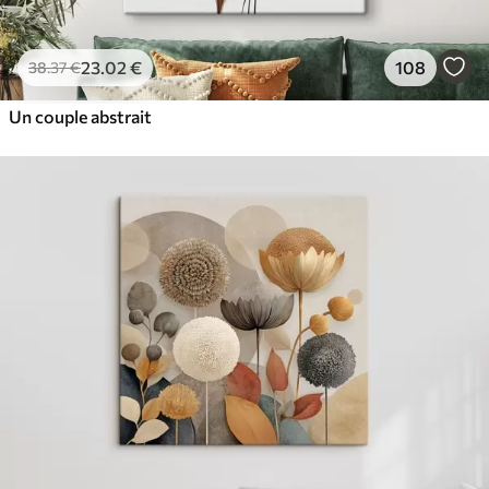
23
.02
€
108
38
.37
€
Un couple abstrait