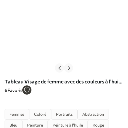
Tableau Visage de femme avec des couleurs à l'huile
Nr s39591
6
Favoris
Femmes
Coloré
Portraits
Abstraction
Bleu
Peinture
Peinture à l'huile
Rouge