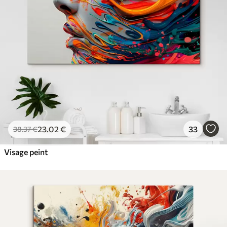
✓
Résistant à la décoloration
✓
Encre sûre et sans odeur
✓
Surface type toile
✓
Matériau écologique
23
.02
€
33
38
.37
€
Visage peint