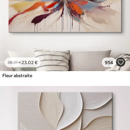
23
.02
€
954
38
.37
€
Fleur abstraite