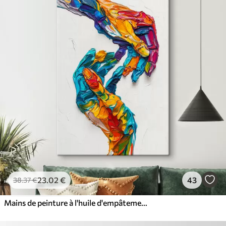
23
.02
€
43
38
.37
€
Mains de peinture à l'huile d'empâtement abstraites colorées avec des coups de pinceau vibrants de peinture bleue, orange, jaune et rouge