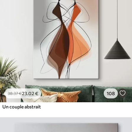
23
.02
€
108
38
.37
€
Un couple abstrait