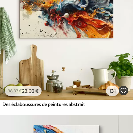
23
.02
€
131
38
.37
€
Des éclaboussures de peintures abstrait