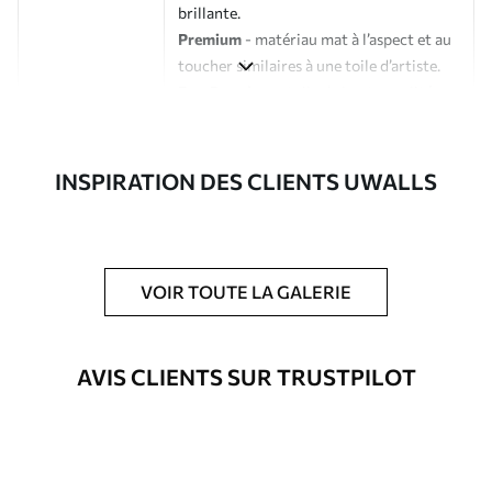
brillante.
Premium
- matériau mat à l’aspect et au
toucher similaires à une toile d’artiste.
Eco-Premium
- toile de haute qualité
composée à 100 % de coton.
Auteur
Studio de design Uwalls
INSPIRATION DES CLIENTS UWALLS
Numéro d'article
s39591
En outre
Possibilité d'ajouter un vernis
VOIR TOUTE LA GALERIE
protecteur pour renforcer la durabilité
du tableau.
AVIS CLIENTS SUR TRUSTPILOT
Matériaux disponibles
Standard
À Partir De
23
.02
€