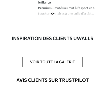
brillante.
Premium
- matériau mat à l’aspect et au
toucher similaires à une toile d’artiste.
Eco-Premium
- toile de haute qualité
composée à 100 % de coton.
Auteur
Studio de design Uwalls
INSPIRATION DES CLIENTS UWALLS
Numéro d'article
s39784
En outre
Possibilité d'ajouter un vernis
VOIR TOUTE LA GALERIE
protecteur pour renforcer la durabilité
du tableau.
AVIS CLIENTS SUR TRUSTPILOT
Matériaux disponibles
Standard
À Partir De
23
.02
€