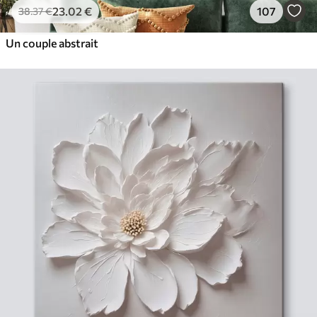
23
.02
€
107
38
.37
€
Un couple abstrait