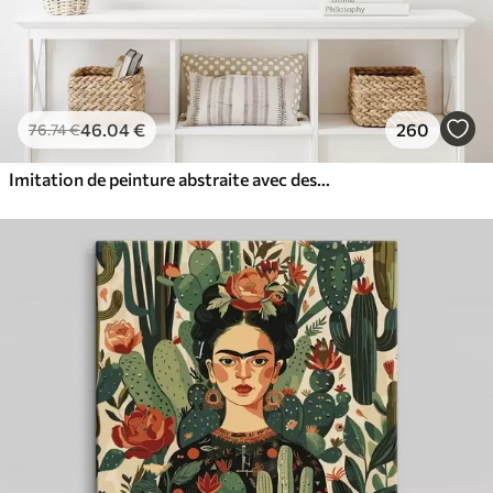
46
.04
€
260
76
.74
€
Imitation de peinture abstraite avec des cercles orange et gris, des feuilles et des branches, style moderne, effet aquarelle