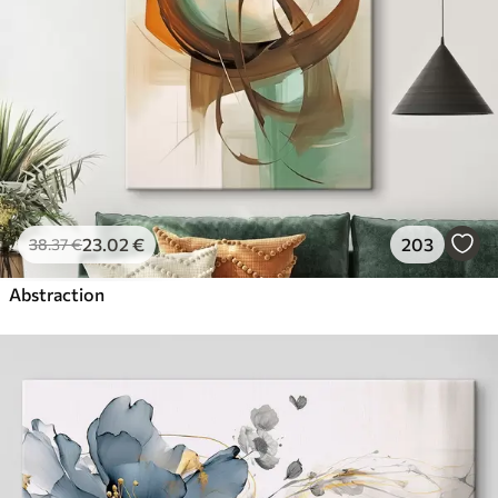
23
.02
€
203
38
.37
€
Abstraction