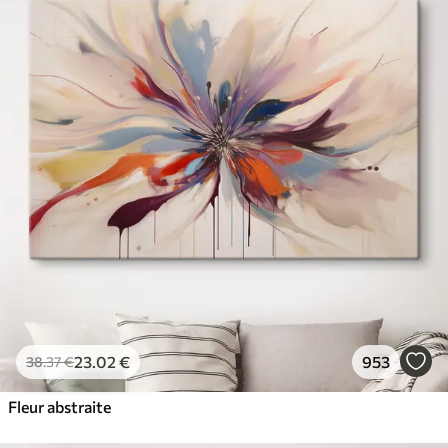
23
.02
€
953
38
.37
€
Fleur abstraite