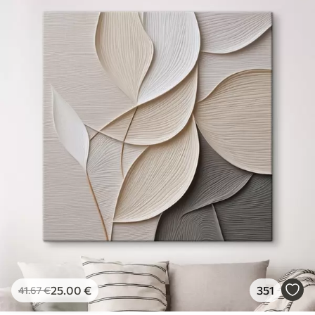
25
.00
€
351
41
.67
€