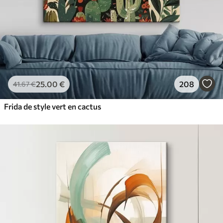
25
.00
€
208
41
.67
€
Frida de style vert en cactus