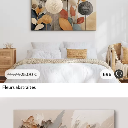
✓
Résistant à la décoloration
✓
Encre sûre et sans odeur
✓
Surface type toile
✓
Matériau écologique
25
.00
€
696
41
.67
€
Fleurs abstraites