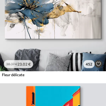
23
.02
€
452
38
.37
€
Fleur délicate