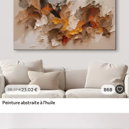
23
.02
€
868
38
.37
€
Peinture abstraite à l'huile