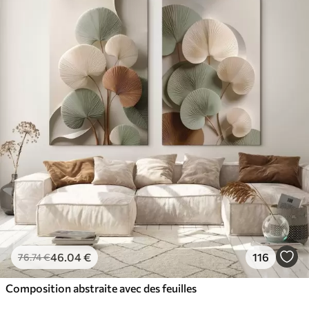
46
.04
€
116
76
.74
€
Composition abstraite avec des feuilles