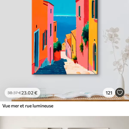
23
.02
€
121
38
.37
€
Vue mer et rue lumineuse