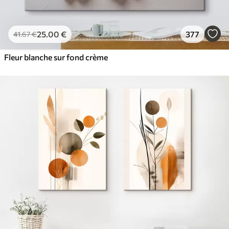
25
.00
€
377
41
.67
€
Fleur blanche sur fond crème