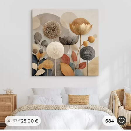
25
.00
€
684
41
.67
€