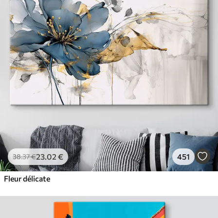
23
.02
€
451
38
.37
€
Fleur délicate