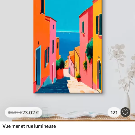
23
.02
€
121
38
.37
€
Vue mer et rue lumineuse