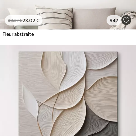
23
.02
€
947
38
.37
€
Fleur abstraite