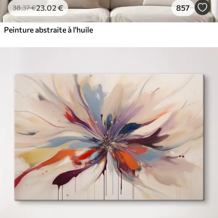
23
.02
€
857
38
.37
€
Peinture abstraite à l'huile