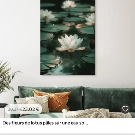
23
.02
€
38
.37
€
Des fleurs de lotus pâles sur une eau sombre