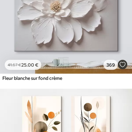
25
.00
€
369
41
.67
€
Fleur blanche sur fond crème