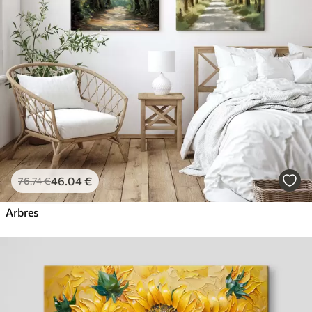
✓
Résistant à la décoloration
✓
Encre sûre et sans odeur
✓
Surface type toile
✓
Matériau écologique
46
.04
€
76
.74
€
Arbres