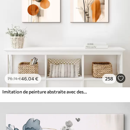
46
.04
€
258
76
.74
€
Imitation de peinture abstraite avec des cercles orange et gris, des feuilles et des branches, style moderne, effet aquarelle