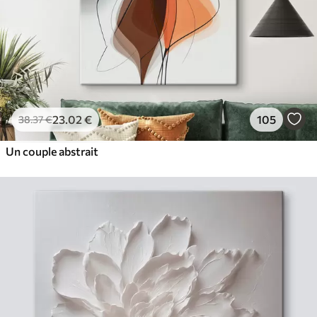
23
.02
€
105
38
.37
€
Un couple abstrait