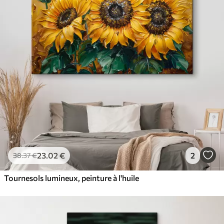
23
.02
€
2
38
.37
€
Tournesols lumineux, peinture à l'huile