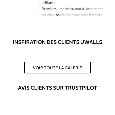
brillante.
Premium
- matériau mat à l’aspect et au
toucher similaires à une toile d’artiste.
Eco-Premium
- toile de haute qualité
composée à 100 % de coton.
Auteur
Studio de design Uwalls
INSPIRATION DES CLIENTS UWALLS
Numéro d'article
s39827
En outre
Possibilité d'ajouter un vernis
VOIR TOUTE LA GALERIE
protecteur pour renforcer la durabilité
du tableau.
AVIS CLIENTS SUR TRUSTPILOT
Matériaux disponibles
Standard
À Partir De
23
.02
€