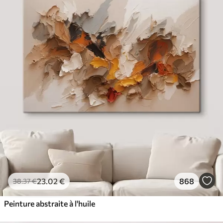
23
.02
€
868
38
.37
€
Peinture abstraite à l'huile