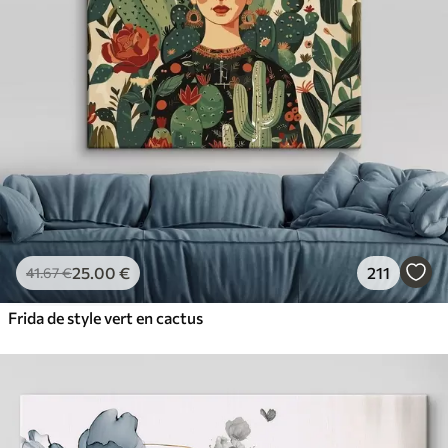
25
.00
€
211
41
.67
€
Frida de style vert en cactus