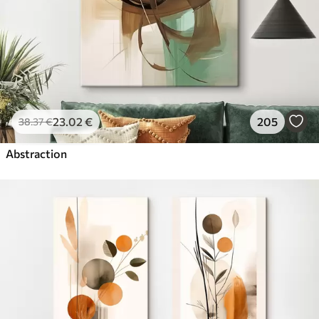
23
.02
€
205
38
.37
€
Abstraction