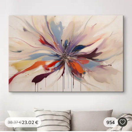
23
.02
€
954
38
.37
€