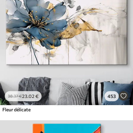
23
.02
€
453
38
.37
€
Fleur délicate