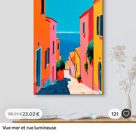
23
.02
€
121
38
.37
€
Vue mer et rue lumineuse