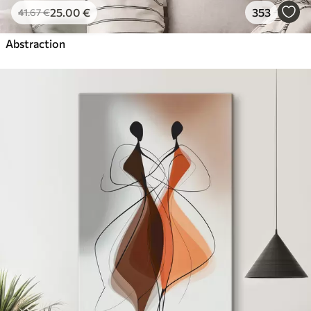
25
.00
€
353
41
.67
€
Abstraction