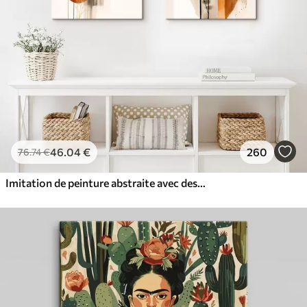
46
.04
€
260
76
.74
€
Imitation de peinture abstraite avec des cercles orange et gris, des feuilles et des branches, style moderne, effet aquarelle