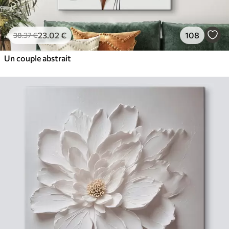
23
.02
€
108
38
.37
€
Un couple abstrait