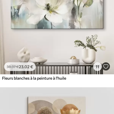
✓
Résistant à la décoloration
✓
Encre sûre et sans odeur
✓
Surface type toile
✓
Matériau écologique
23
.02
€
11
38
.37
€
Fleurs blanches à la peinture à l'huile