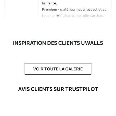
brillante.
Premium
- matériau mat à l’aspect et au
toucher similaires à une toile d’artiste.
Eco-Premium
- toile de haute qualité
composée à 100 % de coton.
Auteur
Studio de design Uwalls
INSPIRATION DES CLIENTS UWALLS
Numéro d'article
s39946
En outre
Possibilité d'ajouter un vernis
VOIR TOUTE LA GALERIE
protecteur pour renforcer la durabilité
du tableau.
AVIS CLIENTS SUR TRUSTPILOT
Matériaux disponibles
Standard
À Partir De
23
.02
€