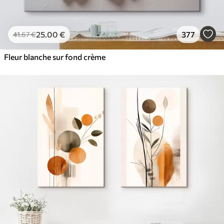
25
.00
€
377
41
.67
€
Fleur blanche sur fond crème