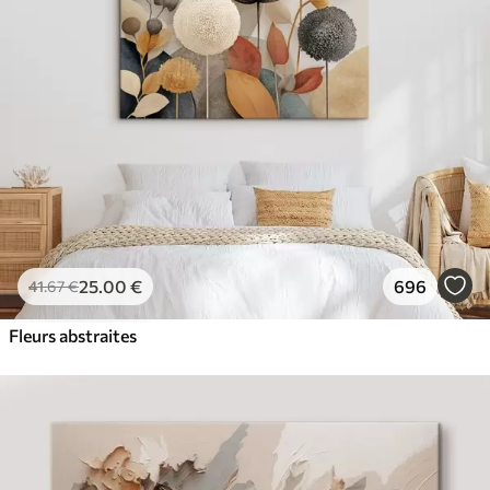
✓
Résistant à la décoloration
✓
Encre sûre et sans odeur
✓
Surface type toile
✓
Matériau écologique
25
.00
€
696
41
.67
€
Fleurs abstraites