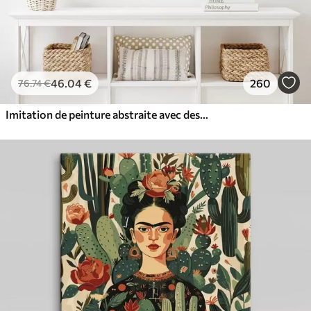
46
.04
€
260
76
.74
€
Imitation de peinture abstraite avec des cercles orange et gris, des feuilles et des branches, style moderne, effet aquarelle