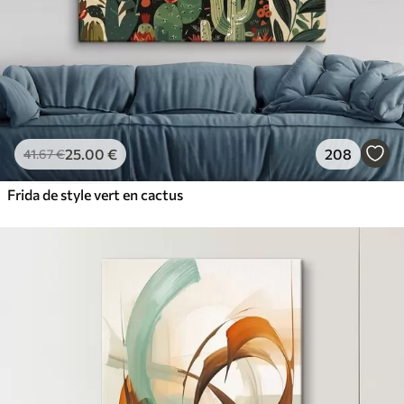
25
.00
€
208
41
.67
€
Frida de style vert en cactus