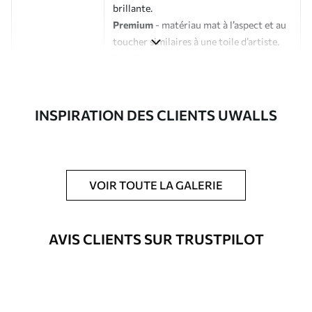
brillante.
Premium
- matériau mat à l’aspect et au
toucher similaires à une toile d’artiste.
Eco-Premium
- toile de haute qualité
composée à 100 % de coton.
Auteur
Studio de design Uwalls
INSPIRATION DES CLIENTS UWALLS
Numéro d'article
s40125
En outre
Possibilité d'ajouter un vernis
VOIR TOUTE LA GALERIE
protecteur pour renforcer la durabilité
du tableau.
AVIS CLIENTS SUR TRUSTPILOT
Matériaux disponibles
Standard
À Partir De
23
.02
€