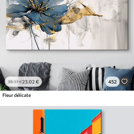
23
.02
€
452
38
.37
€
Fleur délicate