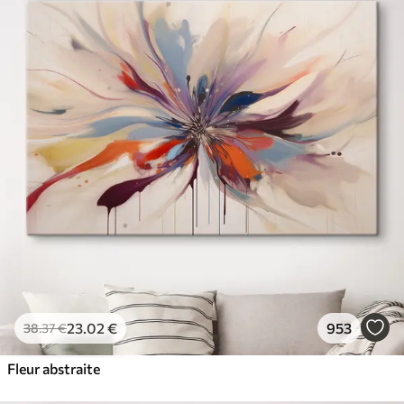
23
.02
€
953
38
.37
€
Fleur abstraite