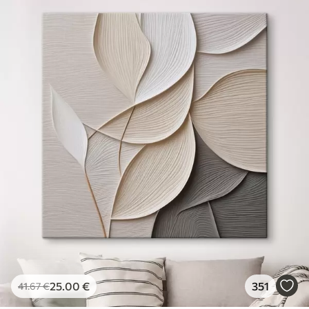
25
.00
€
351
41
.67
€