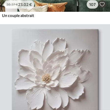
23
.02
€
107
38
.37
€
Un couple abstrait