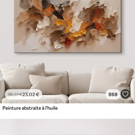
23
.02
€
868
38
.37
€
Peinture abstraite à l'huile