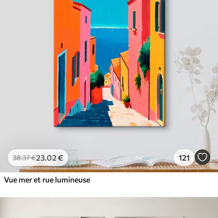
23
.02
€
121
38
.37
€
Vue mer et rue lumineuse