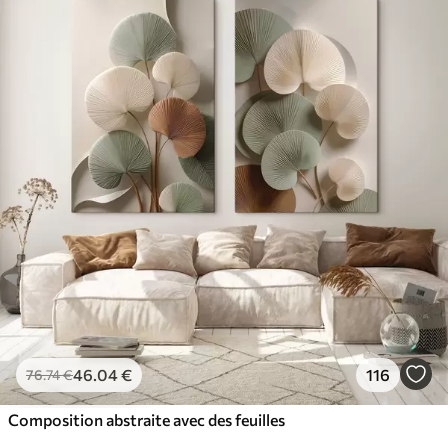
46
.04
€
116
76
.74
€
Composition abstraite avec des feuilles