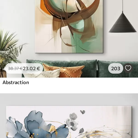
23
.02
€
203
38
.37
€
Abstraction