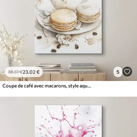
23
.02
€
5
38
.37
€
Coupe de café avec macarons, style aquarelle, couleurs douces, fleurs de jasmin