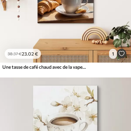
23
.02
€
1
38
.37
€
Une tasse de café chaud avec de la vapeur qui monte, posée sur une table à côté d'un croissant, avec vue sur un bâtiment historique