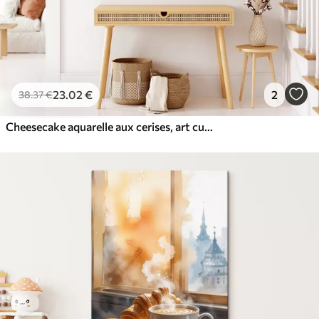
23
.02
€
2
38
.37
€
Cheesecake aquarelle aux cerises, art culinaire élégant, couleurs rouge et violet