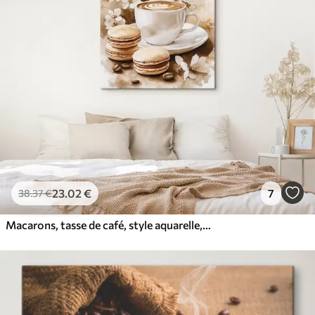
23
.02
€
7
38
.37
€
Macarons, tasse de café, style aquarelle, couleurs beiges, fleurs de jasmin