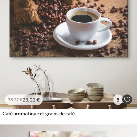
23
.02
€
5
38
.37
€
Café aromatique et grains de café