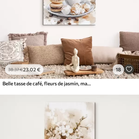
✓
Encre sûre et sans odeur
✓
Surface type toile
✓
Matériau écologique
23
.02
€
18
38
.37
€
Belle tasse de café, fleurs de jasmin, macarons, couleurs douces de l'aquarelle