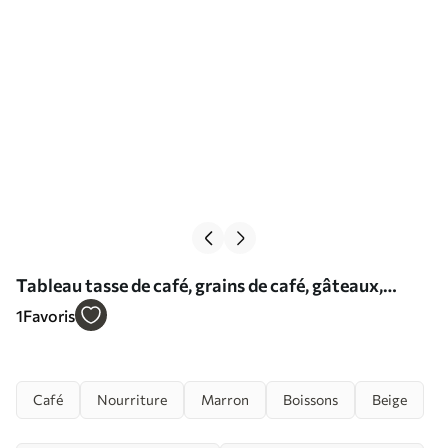
Tableau tasse de café, grains de café, gâteaux,
nature morte Nr s40417
1
Favoris
Café
Nourriture
Marron
Boissons
Beige