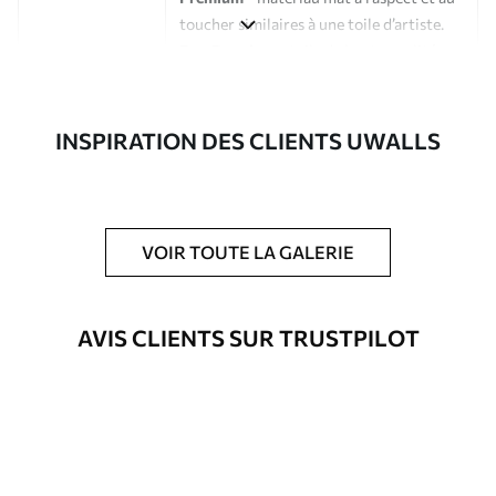
toucher similaires à une toile d’artiste.
Eco-Premium
- toile de haute qualité
composée à 100 % de coton.
Auteur
Studio de design Uwalls
INSPIRATION DES CLIENTS UWALLS
Numéro d'article
s40417
En outre
Possibilité d'ajouter un vernis
VOIR TOUTE LA GALERIE
protecteur pour renforcer la durabilité
du tableau.
AVIS CLIENTS SUR TRUSTPILOT
Matériaux disponibles
Standard
À Partir De
23
.02
€
✓
Couleurs vives et riches