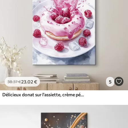
23
.02
€
5
38
.37
€
Délicieux donat sur l'assiette, crème pétillante, framboises, glace