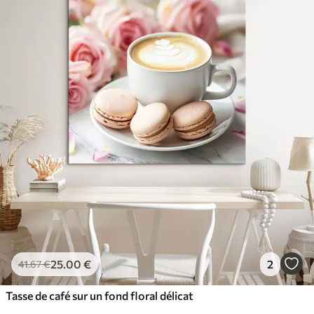
25
.00
€
2
41
.67
€
Tasse de café sur un fond floral délicat