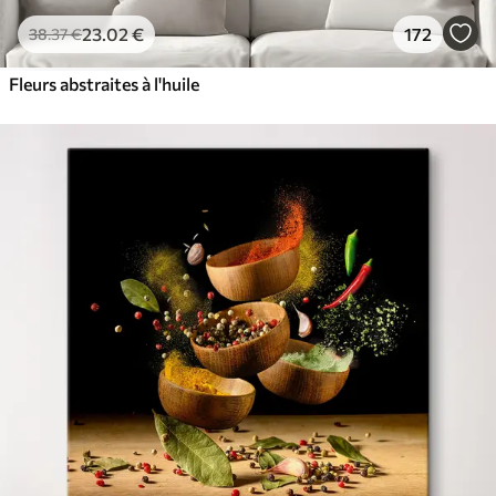
23
.02
€
172
38
.37
€
Fleurs abstraites à l'huile