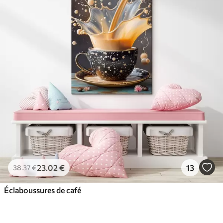
23
.02
€
13
38
.37
€
Éclaboussures de café