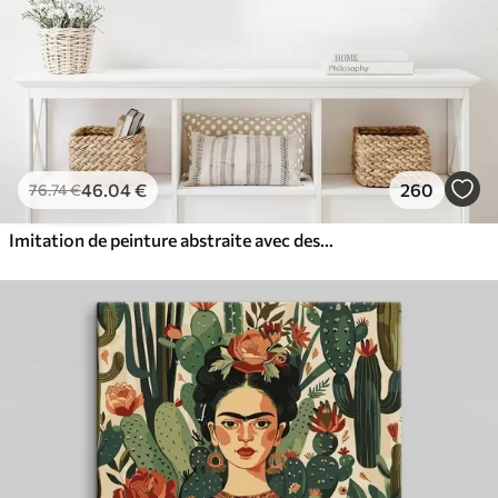
46
.04
€
260
76
.74
€
Imitation de peinture abstraite avec des cercles orange et gris, des feuilles et des branches, style moderne, effet aquarelle