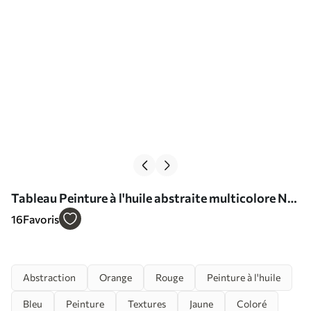
Tableau Peinture à l'huile abstraite multicolore Nr
s40457
16
Favoris
Abstraction
Orange
Rouge
Peinture à l'huile
Bleu
Peinture
Textures
Jaune
Coloré