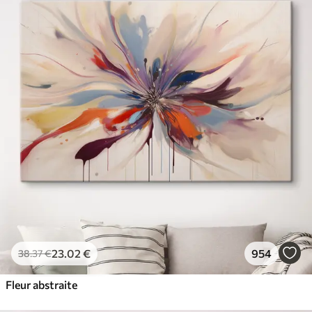
23
.02
€
954
38
.37
€
Fleur abstraite