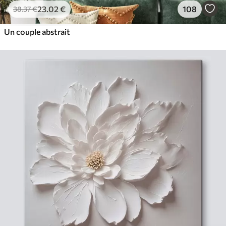
23
.02
€
108
38
.37
€
Un couple abstrait