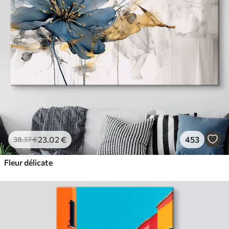
23
.02
€
453
38
.37
€
Fleur délicate