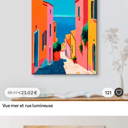
23
.02
€
121
38
.37
€
Vue mer et rue lumineuse