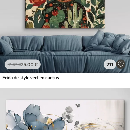
25
.00
€
211
41
.67
€
Frida de style vert en cactus