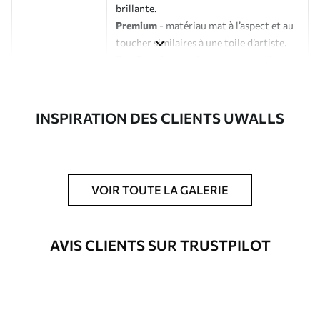
brillante.
Premium
- matériau mat à l’aspect et au
toucher similaires à une toile d’artiste.
Eco-Premium
- toile de haute qualité
composée à 100 % de coton.
Auteur
Studio de design Uwalls
INSPIRATION DES CLIENTS UWALLS
Numéro d'article
s40457
En outre
Possibilité d'ajouter un vernis
VOIR TOUTE LA GALERIE
protecteur pour renforcer la durabilité
du tableau.
AVIS CLIENTS SUR TRUSTPILOT
Matériaux disponibles
Standard
À Partir De
23
.02
€