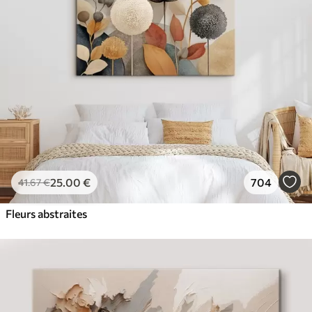
✓
Résistant à la décoloration
✓
Encre sûre et sans odeur
✓
Surface type toile
✓
Matériau écologique
25
.00
€
704
41
.67
€
Fleurs abstraites