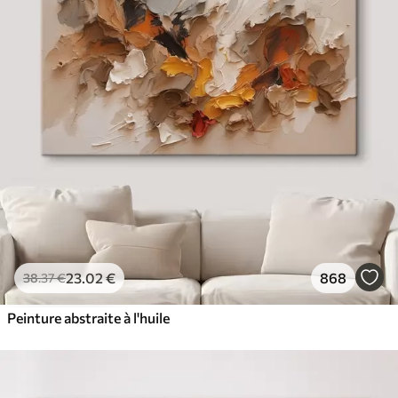
23
.02
€
868
38
.37
€
Peinture abstraite à l'huile