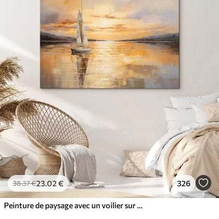
23
.02
€
326
38
.37
€
Peinture de paysage avec un voilier sur une mer calme, ciel orange et jaune, montagnes lointaines