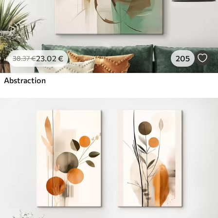
23
.02
€
205
38
.37
€
Abstraction