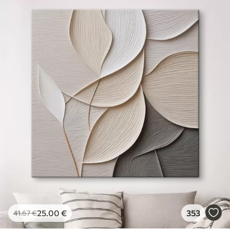
25
.00
€
353
41
.67
€