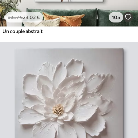
23
.02
€
105
38
.37
€
Un couple abstrait