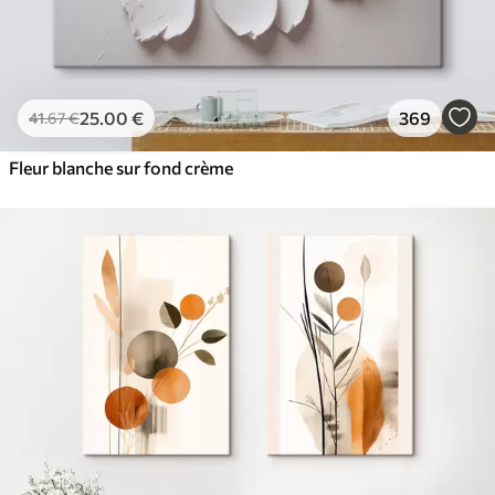
25
.00
€
369
41
.67
€
Fleur blanche sur fond crème