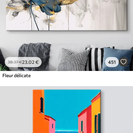
23
.02
€
451
38
.37
€
Fleur délicate