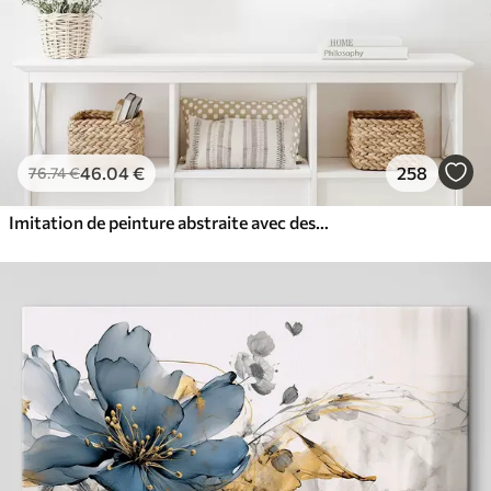
46
.04
€
258
76
.74
€
Imitation de peinture abstraite avec des cercles orange et gris, des feuilles et des branches, style moderne, effet aquarelle