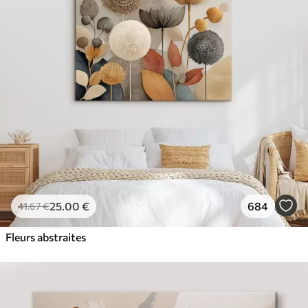
À Partir De
36
.00
€
✓
Couleurs vives et riches
✓
Résistant à la décoloration
✓
Encre sûre et sans odeur
✓
Surface type toile
✓
Matériau écologique
25
.00
€
684
41
.67
€
Fleurs abstraites