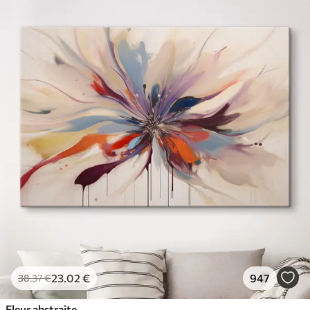
23
.02
€
947
38
.37
€
Fleur abstraite