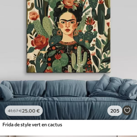
25
.00
€
205
41
.67
€
Frida de style vert en cactus