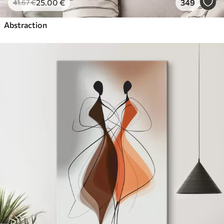
25
.00
€
349
41
.67
€
Abstraction