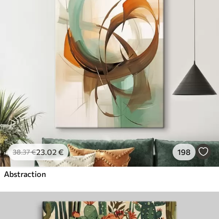
23
.02
€
198
38
.37
€
Abstraction