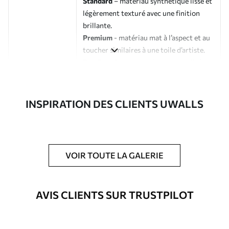
Standard
– matériau synthétique lisse et
légèrement texturé avec une finition
brillante.
Premium
- matériau mat à l’aspect et au
toucher similaires à une toile d’artiste.
Eco-Premium
- toile de haute qualité
composée à 100 % de coton.
Auteur
Studio de design Uwalls
INSPIRATION DES CLIENTS UWALLS
Numéro d'article
s40464
En outre
Possibilité d'ajouter un vernis
VOIR TOUTE LA GALERIE
protecteur pour renforcer la durabilité
du tableau.
AVIS CLIENTS SUR TRUSTPILOT
Matériaux disponibles