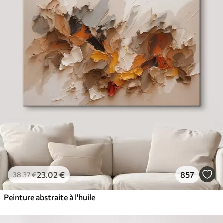
23
.02
€
857
38
.37
€
Peinture abstraite à l'huile