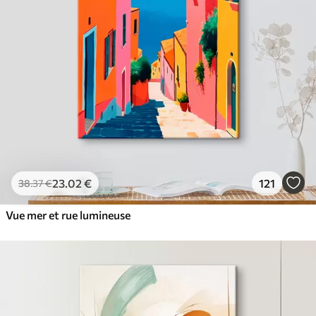
23
.02
€
121
38
.37
€
Vue mer et rue lumineuse