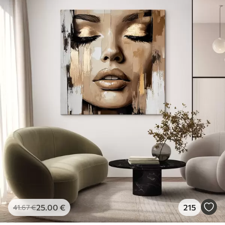
25
.00
€
215
41
.67
€