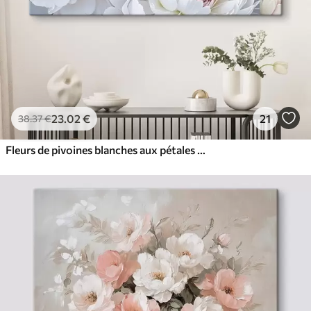
23
.02
€
21
38
.37
€
Fleurs de pivoines blanches aux pétales doux et délicats sur fond gris clair