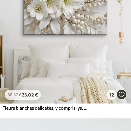
23
.02
€
12
38
.37
€
Fleurs blanches délicates, y compris lys, roses et autres fleurs aux pétales doux et veloutés