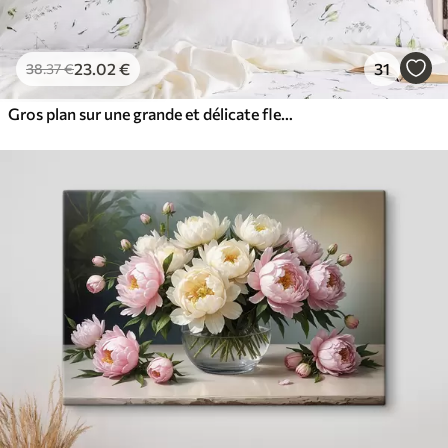
23
.02
€
31
38
.37
€
Gros plan sur une grande et délicate fleur de couleur pastel aux pétales souples et ondulants