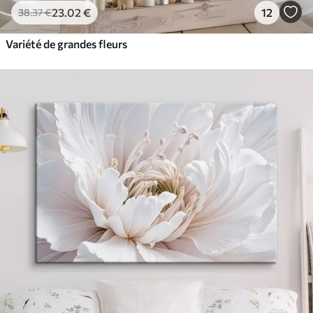
23
.02
€
12
38
.37
€
Variété de grandes fleurs