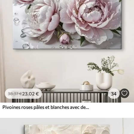
23
.02
€
34
38
.37
€
Pivoines roses pâles et blanches avec des gouttes d'eau sur les pétales, le fond est une surface blanche