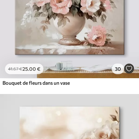
25
.00
€
30
41
.67
€
Bouquet de fleurs dans un vase