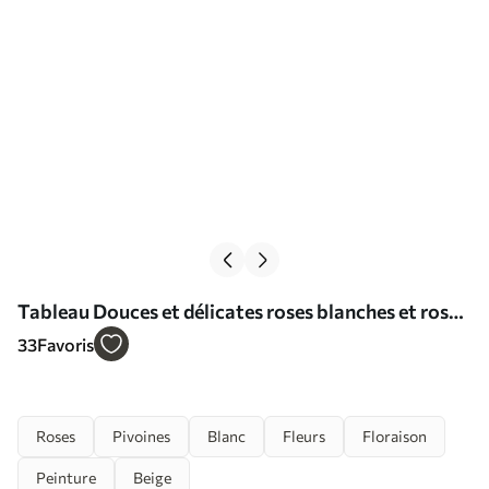
Tableau Douces et délicates roses blanches et roses
sur fond flou Nr s40562
33
Favoris
Roses
Pivoines
Blanc
Fleurs
Floraison
Peinture
Beige