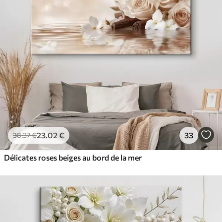
23
.02
€
33
38
.37
€
Délicates roses beiges au bord de la mer