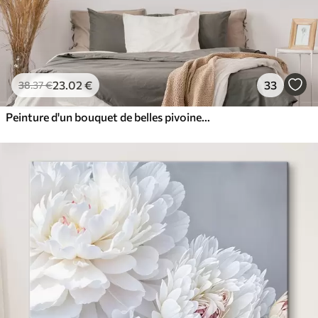
23
.02
€
33
38
.37
€
Peinture d'un bouquet de belles pivoines blanches et roses dans un vase en verre sur une table en bois