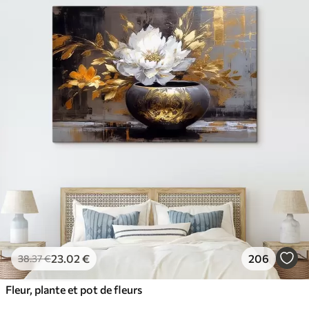
23
.02
€
206
38
.37
€
Fleur, plante et pot de fleurs