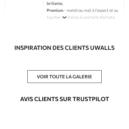
brillante.
Premium
- matériau mat à l’aspect et au
toucher similaires à une toile d’artiste.
Eco-Premium
- toile de haute qualité
composée à 100 % de coton.
Auteur
Studio de design Uwalls
INSPIRATION DES CLIENTS UWALLS
Numéro d'article
s40562
En outre
Possibilité d'ajouter un vernis
VOIR TOUTE LA GALERIE
protecteur pour renforcer la durabilité
du tableau.
AVIS CLIENTS SUR TRUSTPILOT
Matériaux disponibles
Standard
À Partir De
23
.02
€