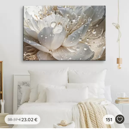
23
.02
€
151
38
.37
€