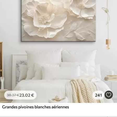
23
.02
€
241
38
.37
€
Grandes pivoines blanches aériennes