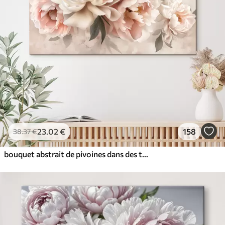
✓
Résistant à la décoloration
✓
Encre sûre et sans odeur
✓
Surface type toile
✓
Matériau écologique
23
.02
€
158
38
.37
€
bouquet abstrait de pivoines dans des tons roses