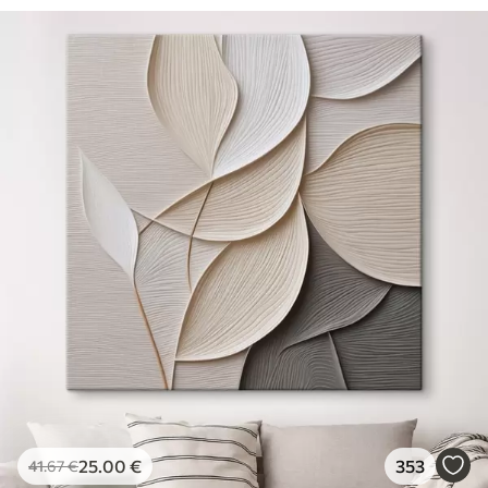
25
.00
€
353
41
.67
€