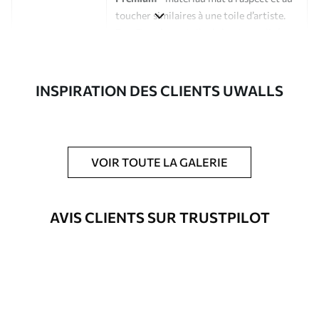
toucher similaires à une toile d’artiste.
Eco-Premium
- toile de haute qualité
composée à 100 % de coton.
Auteur
Studio de design Uwalls
INSPIRATION DES CLIENTS UWALLS
Numéro d'article
s40688
En outre
Possibilité d'ajouter un vernis
VOIR TOUTE LA GALERIE
protecteur pour renforcer la durabilité
du tableau.
AVIS CLIENTS SUR TRUSTPILOT
Matériaux disponibles
Standard
À Partir De
23
.02
€
✓
Couleurs vives et riches