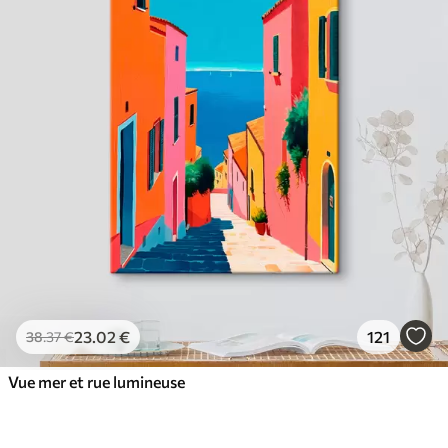
23
.02
€
121
38
.37
€
Vue mer et rue lumineuse