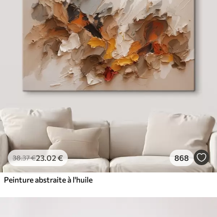
23
.02
€
868
38
.37
€
Peinture abstraite à l'huile