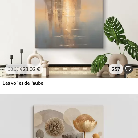
✓
Encre sûre et sans odeur
✓
Surface type toile
✓
Matériau écologique
23
.02
€
257
38
.37
€
Les voiles de l'aube