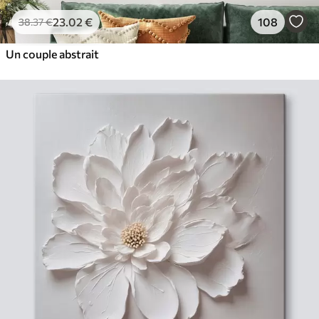
23
.02
€
108
38
.37
€
Un couple abstrait