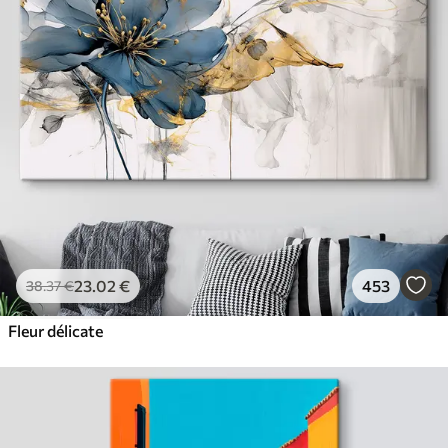
23
.02
€
453
38
.37
€
Fleur délicate