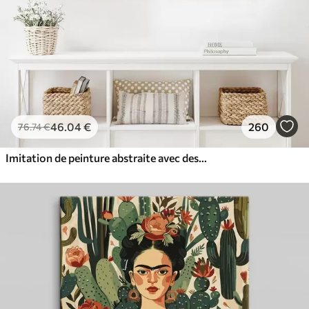
46
.04
€
260
76
.74
€
Imitation de peinture abstraite avec des cercles orange et gris, des feuilles et des branches, style moderne, effet aquarelle