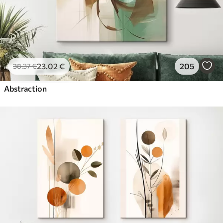
23
.02
€
205
38
.37
€
Abstraction