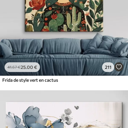
25
.00
€
211
41
.67
€
Frida de style vert en cactus