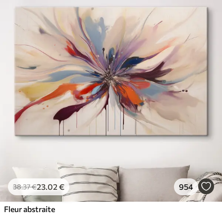
23
.02
€
954
38
.37
€
Fleur abstraite