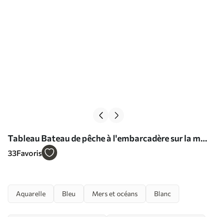
Tableau Bateau de pêche à l'embarcadère sur la mer
aquarelle mouillée Nr s40688
33
Favoris
Aquarelle
Bleu
Mers et océans
Blanc