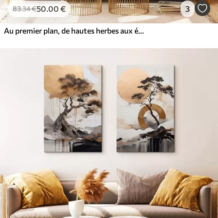
50
.00
€
3
83
.34
€
Au premier plan, de hautes herbes aux épillets secs ; à l'arrière-plan, un lac et des arbres