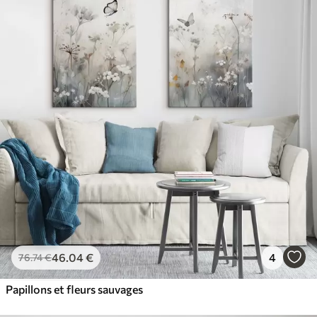
46
.04
€
4
76
.74
€
Papillons et fleurs sauvages