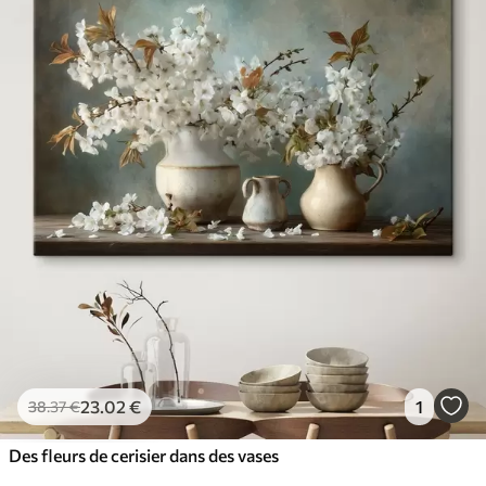
23
.02
€
1
38
.37
€
Des fleurs de cerisier dans des vases