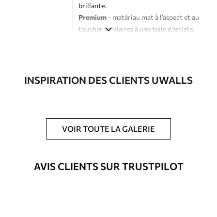
brillante.
Premium
- matériau mat à l’aspect et au
toucher similaires à une toile d’artiste.
Eco-Premium
- toile de haute qualité
composée à 100 % de coton.
Auteur
Studio de design Uwalls
INSPIRATION DES CLIENTS UWALLS
Numéro d'article
s40902
En outre
Possibilité d'ajouter un vernis
VOIR TOUTE LA GALERIE
protecteur pour renforcer la durabilité
du tableau.
AVIS CLIENTS SUR TRUSTPILOT
Matériaux disponibles
Standard
À Partir De
25
.00
€