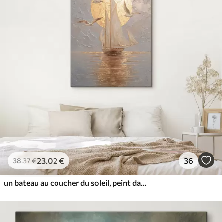
23
.02
€
36
38
.37
€
un bateau au coucher du soleil, peint dans un style impasto