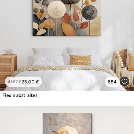
25
.00
€
684
41
.67
€
Fleurs abstraites