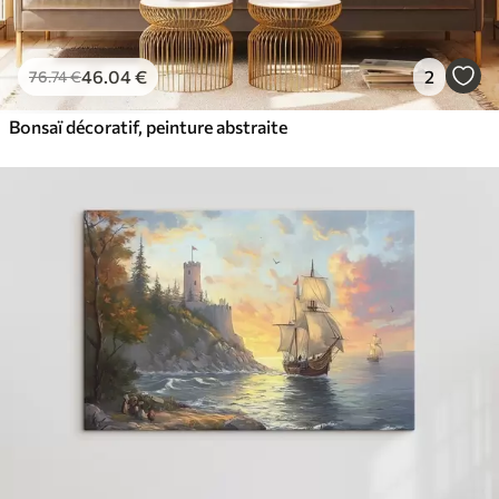
46
.04
€
2
76
.74
€
Bonsaï décoratif, peinture abstraite