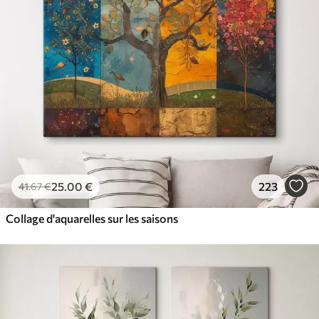
✓
Résistant à la décoloration
✓
Encre sûre et sans odeur
✓
Surface type toile
✓
Matériau écologique
25
.00
€
223
41
.67
€
Collage d'aquarelles sur les saisons