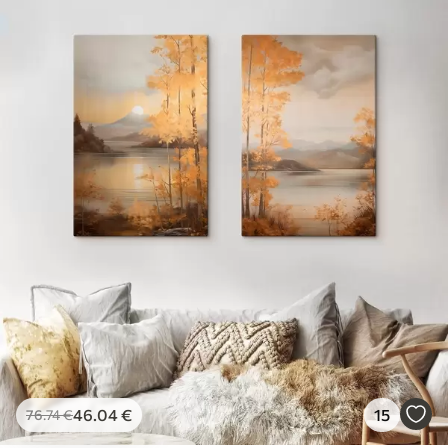
46
.04
€
15
76
.74
€