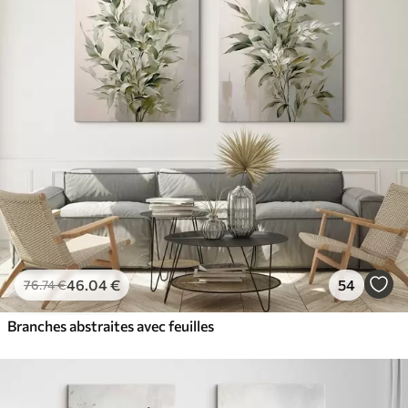
46
.04
€
54
76
.74
€
Branches abstraites avec feuilles