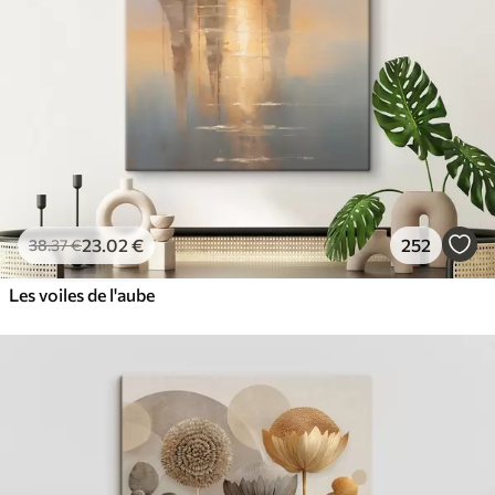
23
.02
€
252
38
.37
€
Les voiles de l'aube