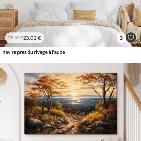
23
.02
€
3
38
.37
€
navire près du rivage à l'aube