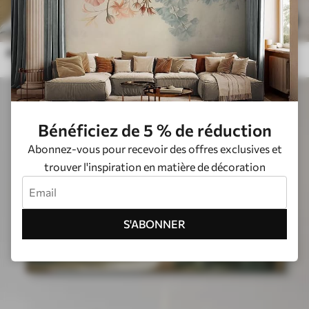
50
.00
€
163
83
.34
€
Abstraction
Bénéficiez de 5 % de réduction
Abonnez-vous pour recevoir des offres exclusives et
trouver l'inspiration en matière de décoration
S'ABONNER