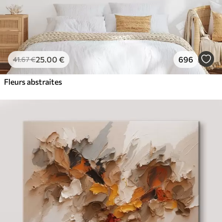
25
.00
€
696
41
.67
€
Fleurs abstraites