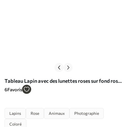
Tableau Lapin avec des lunettes roses sur fond rose
Nr s41280
6
Favoris
Lapins
Rose
Animaux
Photographie
Coloré