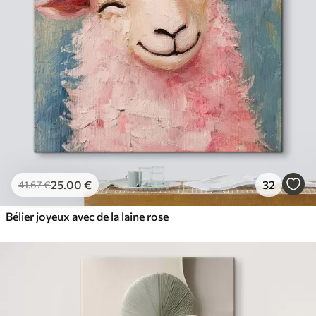
✓
Résistant à la décoloration
✓
Encre sûre et sans odeur
✓
Surface type toile
✓
Matériau écologique
25
.00
€
32
41
.67
€
Bélier joyeux avec de la laine rose