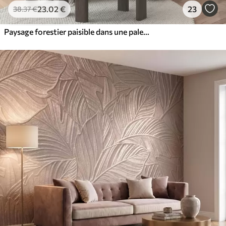
23
.02
€
23
38
.37
€
Paysage forestier paisible dans une palette de couleurs beiges