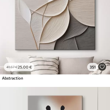
25
.00
€
351
41
.67
€
Abstraction