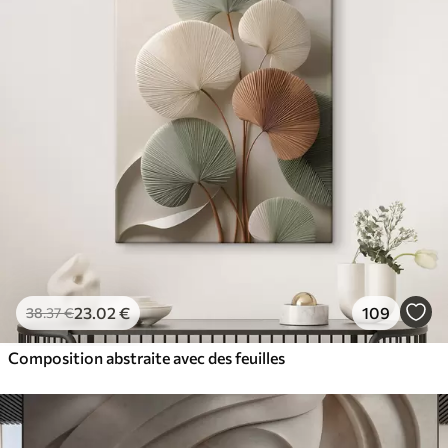
23
.02
€
109
38
.37
€
Composition abstraite avec des feuilles