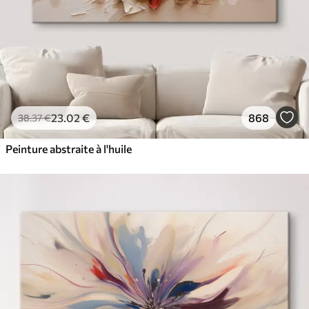
23
.02
€
868
38
.37
€
Peinture abstraite à l'huile