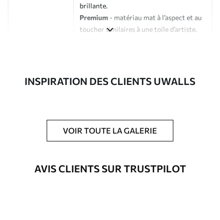
brillante.
Premium
- matériau mat à l’aspect et au
toucher similaires à une toile d’artiste.
Eco-Premium
- toile de haute qualité
composée à 100 % de coton.
Auteur
Studio de design Uwalls
INSPIRATION DES CLIENTS UWALLS
Numéro d'article
s41280
En outre
Possibilité d'ajouter un vernis
VOIR TOUTE LA GALERIE
protecteur pour renforcer la durabilité
du tableau.
AVIS CLIENTS SUR TRUSTPILOT
Matériaux disponibles
Standard
À Partir De
23
.02
€