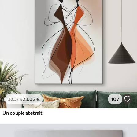
23
.02
€
107
38
.37
€
Un couple abstrait