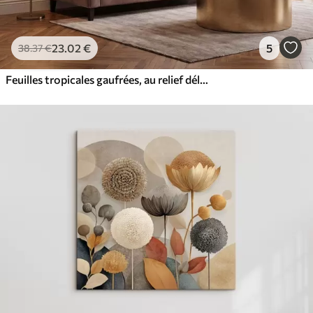
23
.02
€
5
38
.37
€
Feuilles tropicales gaufrées, au relief délicat, dans des tons beiges chauds