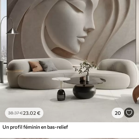
23
.02
€
20
38
.37
€
Un profil féminin en bas-relief