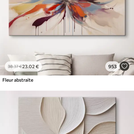
23
.02
€
953
38
.37
€
Fleur abstraite