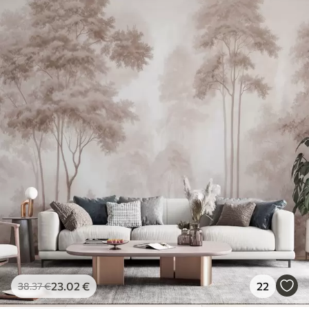
23
.02
€
22
38
.37
€