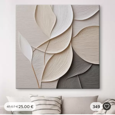
25
.00
€
349
41
.67
€