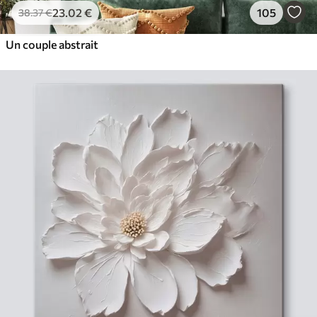
23
.02
€
105
38
.37
€
Un couple abstrait