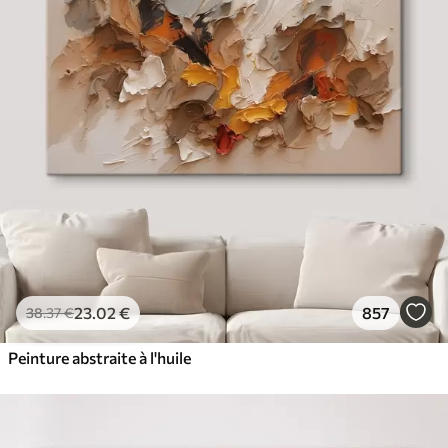
23
.02
€
857
38
.37
€
Peinture abstraite à l'huile