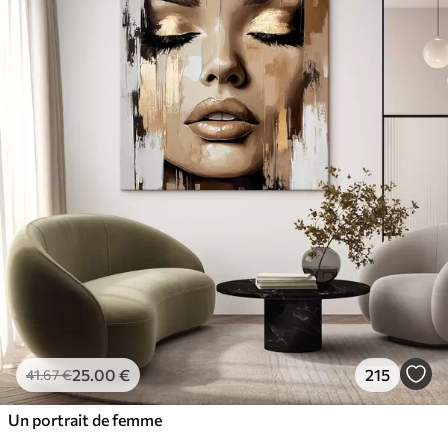
25
.00
€
215
41
.67
€
Un portrait de femme