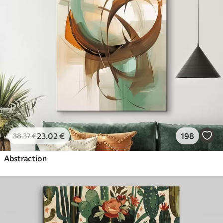
23
.02
€
198
38
.37
€
Abstraction