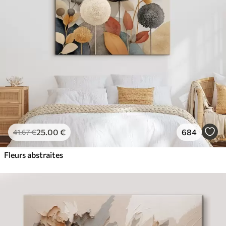
✓
Résistant à la décoloration
✓
Encre sûre et sans odeur
✓
Surface type toile
✓
Matériau écologique
25
.00
€
684
41
.67
€
Fleurs abstraites