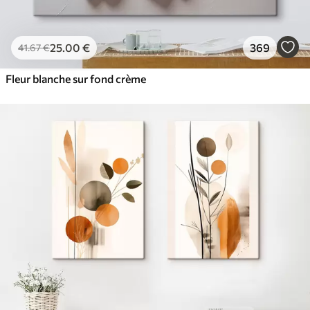
25
.00
€
369
41
.67
€
Fleur blanche sur fond crème