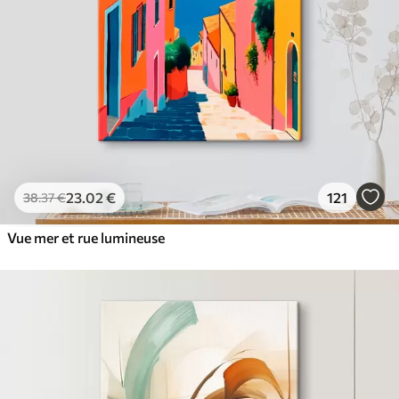
23
.02
€
121
38
.37
€
Vue mer et rue lumineuse