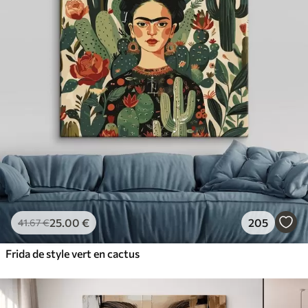
25
.00
€
205
41
.67
€
Frida de style vert en cactus