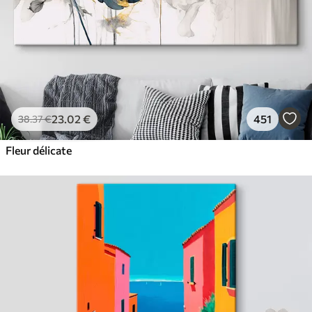
23
.02
€
451
38
.37
€
Fleur délicate