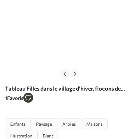
Tableau Filles dans le village d'hiver, flocons de
neige, aquarelle, maisons, forêt Nr s41385
1
Favoris
Enfants
Paysage
Arbres
Maisons
Illustration
Blanc