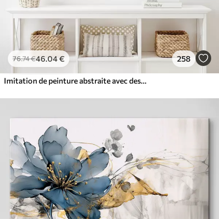
46
.04
€
258
76
.74
€
Imitation de peinture abstraite avec des cercles orange et gris, des feuilles et des branches, style moderne, effet aquarelle