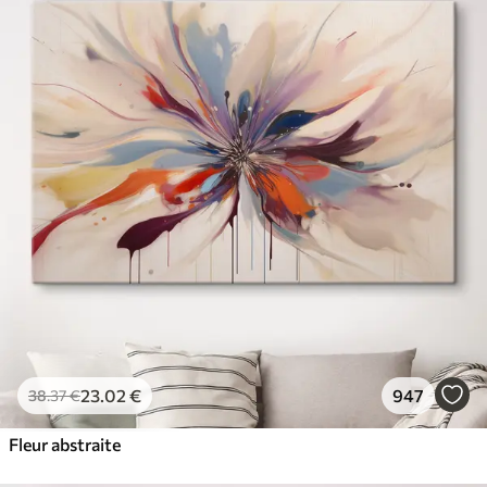
23
.02
€
947
38
.37
€
Fleur abstraite