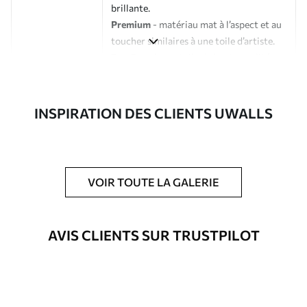
brillante.
Premium
- matériau mat à l’aspect et au
toucher similaires à une toile d’artiste.
Eco-Premium
- toile de haute qualité
composée à 100 % de coton.
Auteur
Studio de design Uwalls
INSPIRATION DES CLIENTS UWALLS
Numéro d'article
s41385
En outre
Possibilité d'ajouter un vernis
VOIR TOUTE LA GALERIE
protecteur pour renforcer la durabilité
du tableau.
AVIS CLIENTS SUR TRUSTPILOT
Matériaux disponibles
Standard
À Partir De
23
.02
€