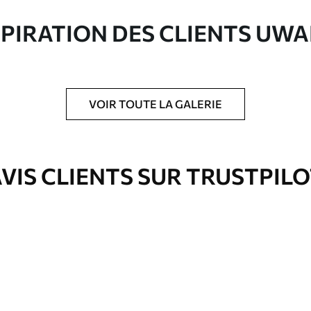
ute qualité composée à 100 % de coton.
SPIRATION DES CLIENTS UWA
VOIR TOUTE LA GALERIE
is protecteur pour renforcer la durabilité du
VIS CLIENTS SUR TRUSTPIL
Eco-Premium
À Partir De
36
.00
€
✓
es
Couleurs vives et riches
✓
ation
Résistant à la décoloration
✓
eur
Encre sûre et sans odeur
✓
Surface type toile