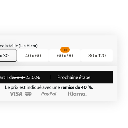
ez la taille (L × H cm)
HIT
x 30
40 x 60
60 x 90
80 x 120
partir de
38
.37
23
.02
€
Prochaine étape
Le prix est indiqué avec une
remise de 40 %
.