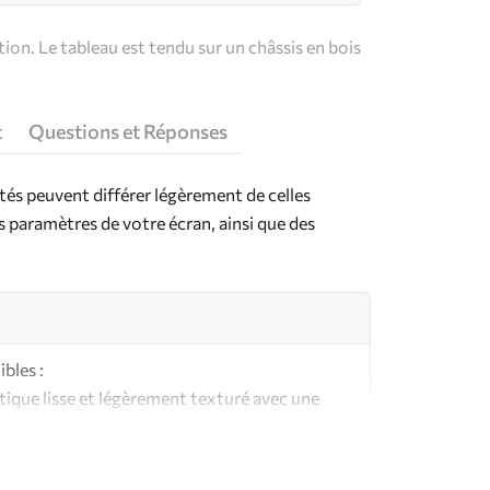
on. Le tableau est tendu sur un châssis en bois
t
Questions et Réponses
ntés peuvent différer légèrement de celles
es paramètres de votre écran, ainsi que des
bles :
ique lisse et légèrement texturé avec une
aspect et au toucher similaires à une toile