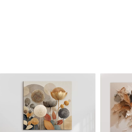
✗
✗
Matériau écologique
Matériau écologique