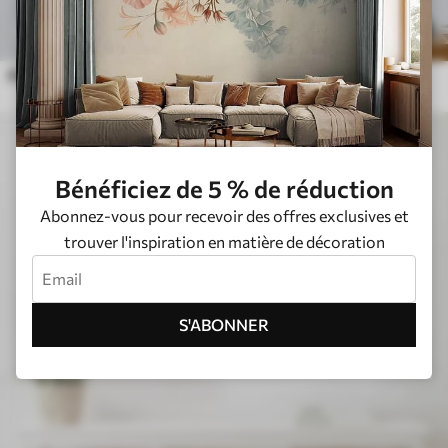
25
.00
€
369
41
.67
€
Fleur blanche sur fond crème
Bénéficiez de 5 % de réduction
Abonnez-vous pour recevoir des offres exclusives et
trouver l'inspiration en matière de décoration
S'ABONNER