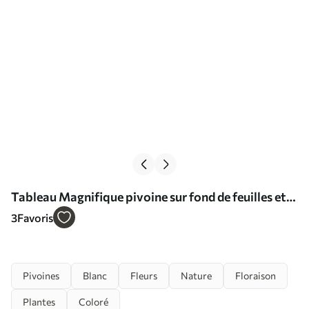
Tableau Magnifique pivoine sur fond de feuilles et
de petites pivoines Nr s43315
3
Favoris
Pivoines
Blanc
Fleurs
Nature
Floraison
Plantes
Coloré