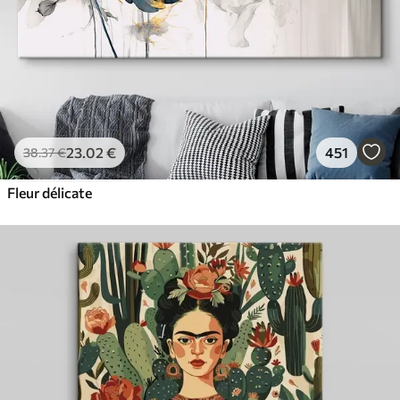
23
.02
€
451
38
.37
€
Fleur délicate