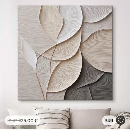
25
.00
€
349
41
.67
€