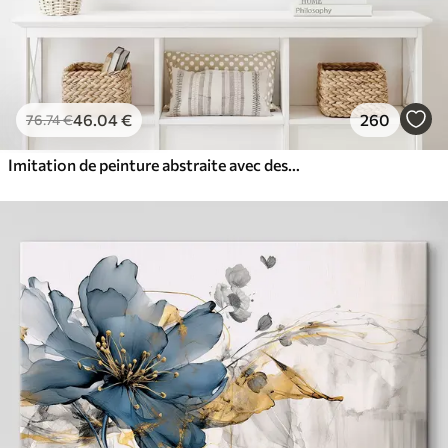
46
.04
€
260
76
.74
€
Imitation de peinture abstraite avec des cercles orange et gris, des feuilles et des branches, style moderne, effet aquarelle