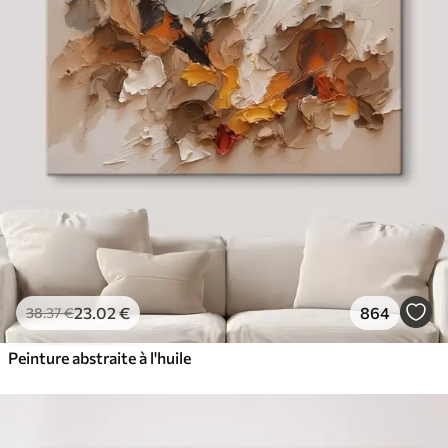
23
.02
€
864
38
.37
€
Peinture abstraite à l'huile