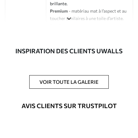
brillante.
Premium
- matériau mat à l’aspect et au
toucher similaires à une toile d’artiste.
Eco-Premium
- toile de haute qualité
composée à 100 % de coton.
Auteur
Studio de design Uwalls
INSPIRATION DES CLIENTS UWALLS
Numéro d'article
s43315
En outre
Possibilité d'ajouter un vernis
VOIR TOUTE LA GALERIE
protecteur pour renforcer la durabilité
du tableau.
AVIS CLIENTS SUR TRUSTPILOT
Matériaux disponibles
Standard
À Partir De
23
.02
€