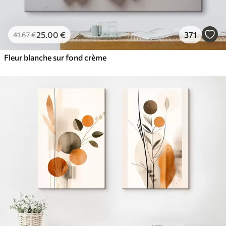
25
.00
€
371
41
.67
€
Fleur blanche sur fond crème