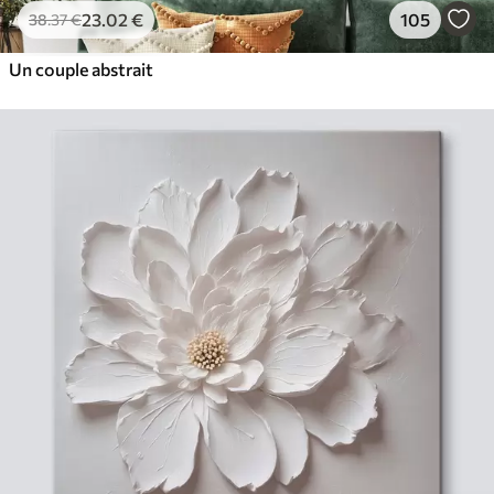
23
.02
€
105
38
.37
€
Un couple abstrait