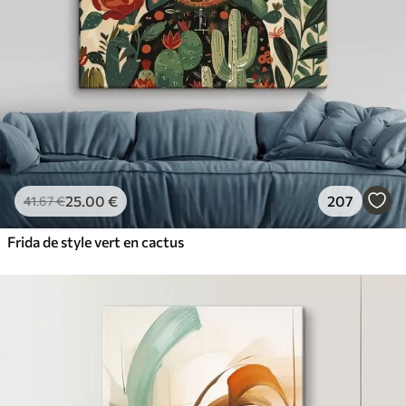
25
.00
€
207
41
.67
€
Frida de style vert en cactus