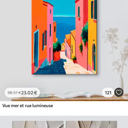
23
.02
€
121
38
.37
€
Vue mer et rue lumineuse