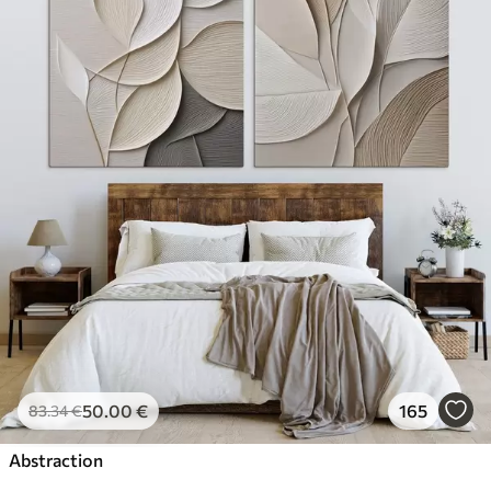
50
.00
€
165
83
.34
€
Abstraction