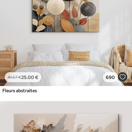
✓
Résistant à la décoloration
✓
Encre sûre et sans odeur
✓
Surface type toile
✓
Matériau écologique
25
.00
€
690
41
.67
€
Fleurs abstraites