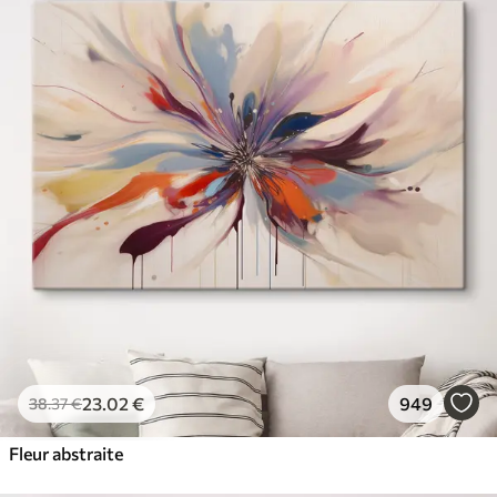
23
.02
€
949
38
.37
€
Fleur abstraite