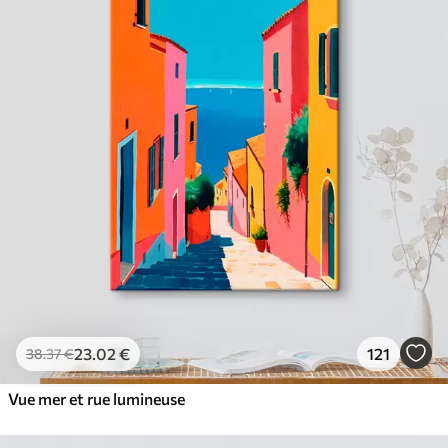
23
.02
€
121
38
.37
€
Vue mer et rue lumineuse