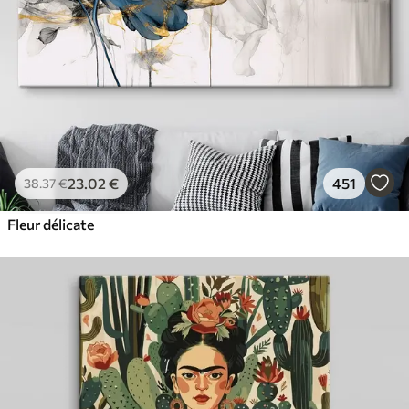
23
.02
€
451
38
.37
€
Fleur délicate