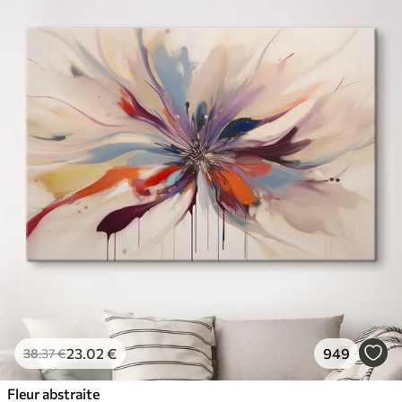
23
.02
€
949
38
.37
€
Fleur abstraite