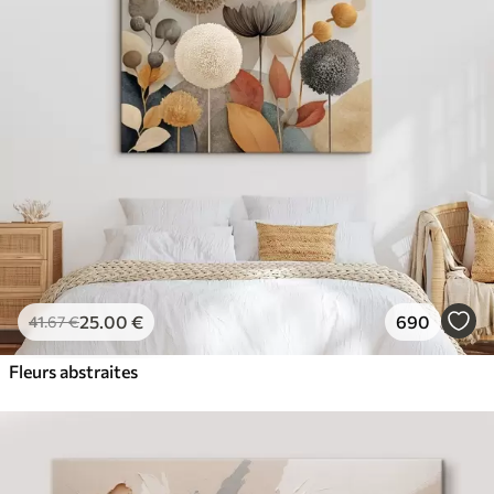
✓
Couleurs vives et riches
✓
Résistant à la décoloration
✓
Encre sûre et sans odeur
✓
Surface type toile
✓
Matériau écologique
25
.00
€
690
41
.67
€
Fleurs abstraites