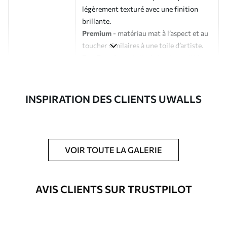
légèrement texturé avec une finition
brillante.
Premium
- matériau mat à l’aspect et au
toucher similaires à une toile d’artiste.
Eco-Premium
- toile de haute qualité
composée à 100 % de coton.
Auteur
Studio de design Uwalls
INSPIRATION DES CLIENTS UWALLS
Numéro d'article
s43568
En outre
Possibilité d'ajouter un vernis
VOIR TOUTE LA GALERIE
protecteur pour renforcer la durabilité
du tableau.
AVIS CLIENTS SUR TRUSTPILOT
Matériaux disponibles
Standard