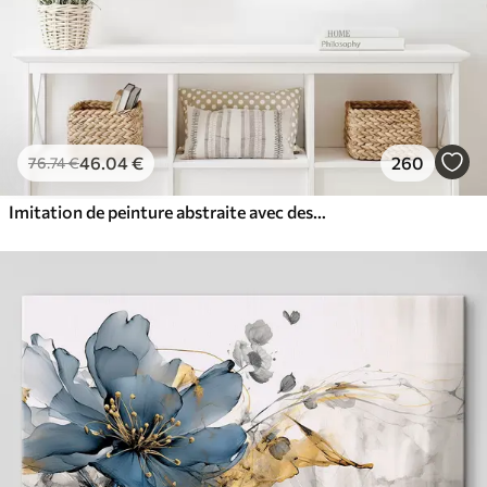
46
.04
€
260
76
.74
€
Imitation de peinture abstraite avec des cercles orange et gris, des feuilles et des branches, style moderne, effet aquarelle