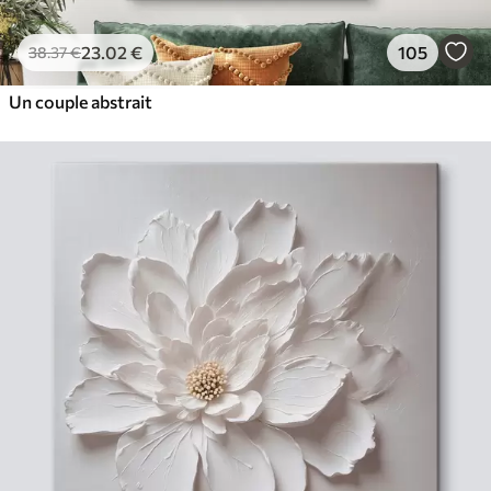
23
.02
€
105
38
.37
€
Un couple abstrait