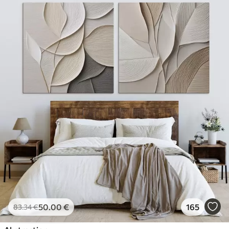
50
.00
€
165
83
.34
€