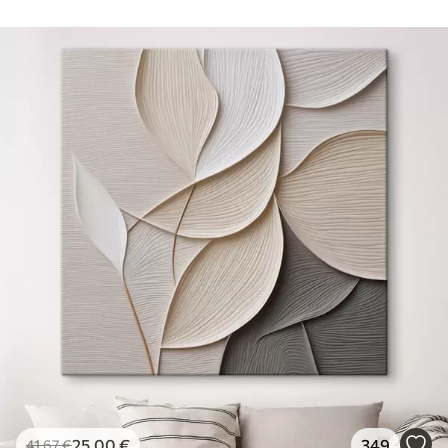
25
.00
€
349
41
.67
€