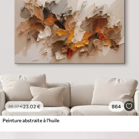
23
.02
€
864
38
.37
€
Peinture abstraite à l'huile