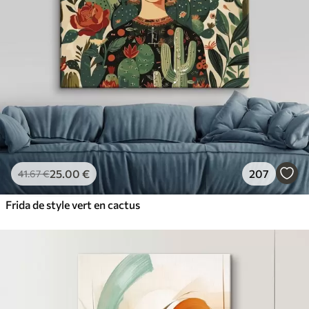
25
.00
€
207
41
.67
€
Frida de style vert en cactus