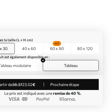
ez la taille (L × H cm)
HIT
x 30
40 x 60
60 x 90
80 x 120
it est également disponible en :
Tableau modulaire
Tableau
partir de
38
.37
23
.02
€
Prochaine étape
Le prix est indiqué avec une
remise de 40 %
.