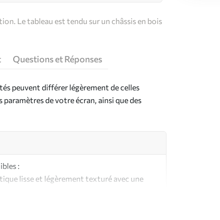
on. Le tableau est tendu sur un châssis en bois
t
Questions et Réponses
ntés peuvent différer légèrement de celles
es paramètres de votre écran, ainsi que des
bles :
ique lisse et légèrement texturé avec une
aspect et au toucher similaires à une toile