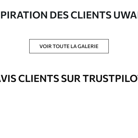
ute qualité composée à 100 % de coton.
SPIRATION DES CLIENTS UWA
VOIR TOUTE LA GALERIE
is protecteur pour renforcer la durabilité du
VIS CLIENTS SUR TRUSTPIL
Eco-Premium
À Partir De
36
.00
€
✓
es
Couleurs vives et riches
✓
ation
Résistant à la décoloration
✓
eur
Encre sûre et sans odeur
✓
Surface type toile