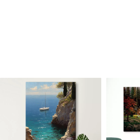
✗
✗
Matériau écologique
Matériau écologique