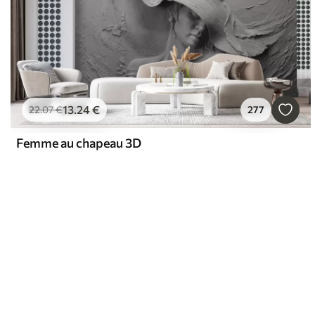
13
.24
€
22
.07
€
277
Femme au chapeau 3D