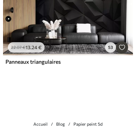
13
.24
€
22
.07
€
53
Panneaux triangulaires
Accueil
Blog
Papier peint 5d