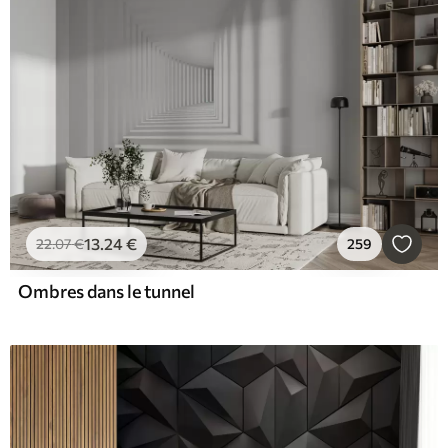
13
.24
€
22
.07
€
259
Ombres dans le tunnel