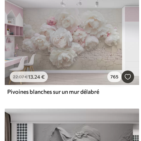
13
.24
€
22
.07
€
765
Pivoines blanches sur un mur délabré