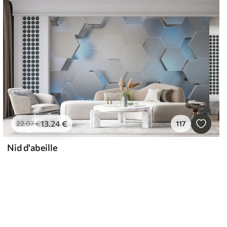
13
.24
€
22
.07
€
117
Nid d'abeille